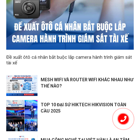
Đề xuất ôtô cá nhân bắt buộc lắp camera hành trình giám sát
tài xế
MESH WIFI VÀ ROUTER WIFI KHÁC NHAU NHƯ
THẾ NÀO?
TOP 10 ĐẠI SỨ HIKTECH HIKVISION TOÀN
CẦU 2025
MUA CÔNG NGHỆ TẠI VIỆT HÀN LÀ AN TÂM