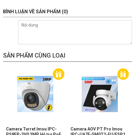
BÌNH LUẬN VỀ SẢN PHẨM
(0)
SẢN PHẨM CÙNG LOẠI
Camera Turret Imou IPC-
Camera AOV PT Pro Imou
PS8EP-3V0 3MP Hỗ trợ PoE,
IPC-UA7E-5M0T2-EU/FSP14