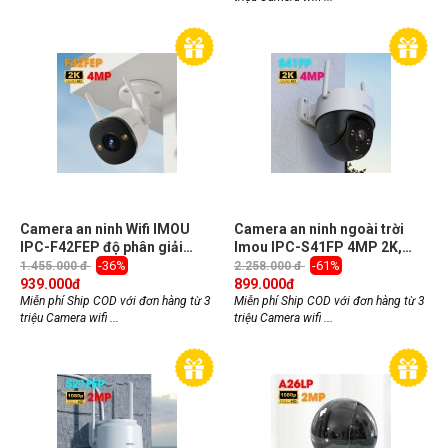
Camera an ninh Wifi IMOU
Camera an ninh ngoài trời
IPC-F42FEP độ phân giải
Imou IPC-S41FP 4MP 2K,
4MP, đàm thoại 2 chiều, phát
xoay 360, H.265, tích hợp mic
-36%
-61%
1.455.000 đ
2.258.000 đ
hiện chuyển động
939.000
đ
899.000
đ
Miễn phí Ship COD với đơn hàng từ 3
Miễn phí Ship COD với đơn hàng từ 3
triệu Camera wifi ...
triệu Camera wifi ...