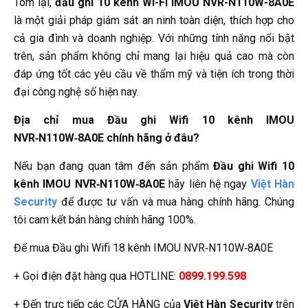
Tóm lại,
đầu ghi 10 kênh Wi-Fi IMOU NVR-N110W-8A0E
là một giải pháp giám sát an ninh toàn diện, thích hợp cho
cả gia đình và doanh nghiệp. Với những tính năng nổi bật
trên, sản phẩm không chỉ mang lại hiệu quả cao mà còn
đáp ứng tốt các yêu cầu về thẩm mỹ và tiện ích trong thời
đại công nghệ số hiện nay.
Địa chỉ mua Đầu ghi Wifi 10 kênh IMOU
NVR‑N110W‑8A0E chính hãng ở đâu?
Nếu bạn đang quan tâm đến sản phẩm
Đầu ghi Wifi 10
kênh IMOU NVR‑N110W‑8A0E
hãy liên hệ ngay
Việt Hàn
Security
để được tư vấn và mua hàng chính hãng. Chúng
tôi cam kết bán hàng chính hãng 100%.
Để mua Đầu ghi Wifi 18 kênh IMOU NVR‑N110W‑8A0E
+ Gọi điện đặt hàng qua HOTLINE:
0899.199.598
+ Đến trực tiếp các CỬA HÀNG của
Việt Hàn Security
trên