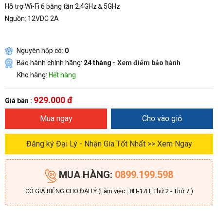
Hỗ trợ Wi-Fi 6 bằng tần 2.4GHz＆5GHz
Nguồn: 12VDC 2A
Nguyên hộp có:
0
Bảo hành chính hãng:
24 tháng -
Xem điểm bảo hành
Kho hàng:
Hết hàng
929.000 đ
Giá bán :
Mua ngay
Cho vào giỏ
Đăng ký Đại Lý - Nhận Gía Tốt Nhất >> Xem Ngay
MUA HÀNG:
0899.199.598
CÓ GIÁ RIÊNG CHO ĐẠI LÝ (Làm việc : 8H-17H, Thứ 2 - Thứ 7 )