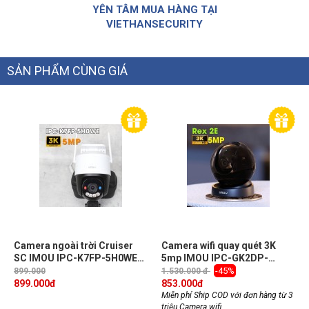
YÊN TÂM MUA HÀNG TẠI
VIETHANSECURITY
SẢN PHẨM CÙNG GIÁ
Camera ngoài trời Cruiser
Camera wifi quay quét 3K
SC IMOU IPC-K7FP-5H0WE
5mp IMOU IPC-GK2DP-
3K 5MP, xoay 360 độ, đèn báo
5C0WE hồng ngoại 10m, cảnh
-45%
899.000
1.530.000 đ
xanh đỏ, Wi-Fi 6, đàm thoại 2
báo chủ động, phát hiện
899.000
đ
853.000
đ
chiều
chuyển động
Miễn phí Ship COD với đơn hàng từ 3
triệu Camera wifi ...