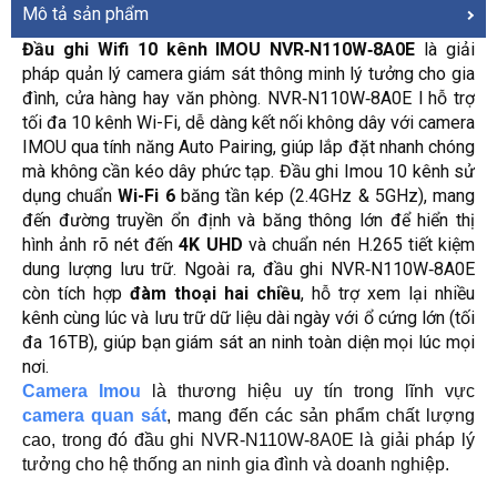
Mô tả sản phẩm
Đầu ghi Wifi 10 kênh IMOU NVR‑N110W‑8A0E
là giải
pháp quản lý camera giám sát thông minh lý tưởng cho gia
đình, cửa hàng hay văn phòng. NVR‑N110W‑8A0E l hỗ trợ
tối đa 10 kênh Wi-Fi, dễ dàng kết nối không dây với camera
IMOU qua tính năng Auto Pairing, giúp lắp đặt nhanh chóng
mà không cần kéo dây phức tạp. Đầu ghi Imou 10 kênh sử
dụng chuẩn
Wi-Fi 6
băng tần kép (2.4GHz & 5GHz), mang
đến đường truyền ổn định và băng thông lớn để hiển thị
hình ảnh rõ nét đến
4K UHD
và chuẩn nén H.265 tiết kiệm
dung lượng lưu trữ. Ngoài ra, đầu ghi NVR‑N110W‑8A0E
còn tích hợp
đàm thoại hai chiều
, hỗ trợ xem lại nhiều
kênh cùng lúc và lưu trữ dữ liệu dài ngày với ổ cứng lớn (tối
đa 16TB), giúp bạn giám sát an ninh toàn diện mọi lúc mọi
nơi.
Camera Imou
là thương hiệu uy tín trong lĩnh vực
camera quan sát
, mang đến các sản phẩm chất lượng
cao, trong đó đầu ghi NVR‑N110W‑8A0E là giải pháp lý
tưởng cho hệ thống an ninh gia đình và doanh nghiệp.