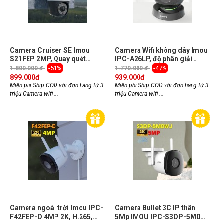
Camera Cruiser SE Imou
Camera Wifi không dây Imou
S21FEP 2MP, Quay quét
IPC-A26LP, độ phân giải
ngoài trời, đàm thoại 2 chiều,
1080P, chuẩn nén H.265, đàm
-51%
-47%
1.800.000 đ
1.770.000 đ
hồng ngoại 30m, tích hợp đèn
thoại 2 chiều
899.000
đ
939.000
đ
và còi
Miễn phí Ship COD với đơn hàng từ 3
Miễn phí Ship COD với đơn hàng từ 3
triệu Camera wifi ...
triệu Camera wifi ...
Camera ngoài trời Imou IPC-
Camera Bullet 3C IP thân
F42FEP-D 4MP 2K, H.265,
5Mp IMOU IPC-S3DP-5M0WJ