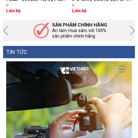
Đàm thoại 2 chiều, Hỗ trợ thẻ
5MP - Pin mặt trời, Sim 4G &
0
0
nhớ upto 512GB, IR30m, IP67
WiFi, Tích hợp loa & mic, Tích
Liên hệ
Liên hệ
hợp Pin 10000mAh
SẢN PHẨM CHÍNH HÃNG
An tâm mua sắm với 100%
sản phẩm chính hãng
TIN TỨC