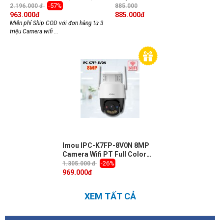
IP67, thẻ nhớ Micro SD, đàm
hồng ngoại 30m, cảnh báo
-57%
2.196.000 đ
885.000
thoại 2 chiều
chủ động, tích hợp mic và loa
963.000
đ
885.000
đ
Miễn phí Ship COD với đơn hàng từ 3
triệu Camera wifi ...
Imou IPC-K7FP-8V0N 8MP
Camera Wifi PT Full Color
ngoài trời, Đàm thoại 2 chiều
-26%
1.305.000 đ
969.000
đ
XEM TẤT CẢ