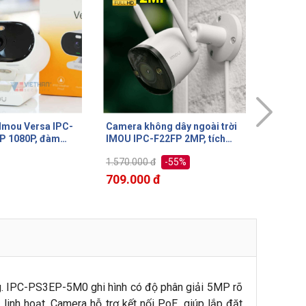
g dây ngoài trời
Camera wifi ngoài trời Imou
Camera 
2FP 2MP, tích
IPC-S21FP, H.264, 2MP, tích
IPC-S6
i Hotspot
hợp mic, thẻ nhớ Micro SD
tích hợp
-55%
-63%
2.014.000 đ
con ngư
690.0
747.000 đ
ng. IPC-PS3EP-5M0 ghi hình có độ phân giải 5MP rõ
linh hoạt. Camera hỗ trợ kết nối PoE, giúp lắp đặt