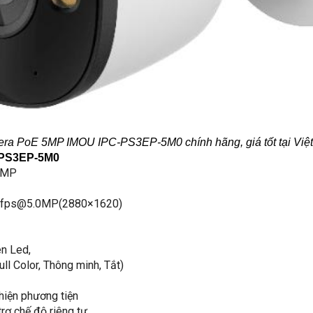
ra PoE 5MP IMOU IPC-PS3EP-5M0 chính hãng, giá tốt tại Việ
-PS3EP-5M0
.0MP
 20fps@5.0MP(2880×1620)
n Led,
ll Color, Thông minh, Tắt)
hiện phương tiện
rợ chế độ riêng tư