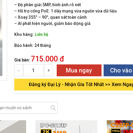
– Độ phân giải 5MP, hình ảnh rõ nét
– Hỗ trợ cổng PoE: 1 dây mạng vừa nguồn vừa dữ liệu
– Xoay 355° – 90°, quan sát toàn cảnh
– AI phát hiện người, giảm báo động giả
Kho hàng:
Liên hệ
Bảo hành:
24 tháng
715.000 đ
Giá bán:
Mua ngay
Cho vào
-
+
Đăng ký Đại Lý - Nhận Gía Tốt Nhất >> Xem Nga