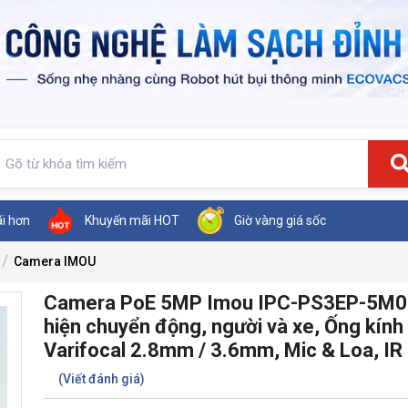
ãi hơn
Khuyến mãi HOT
Giờ vàng giá sốc
Camera IMOU
Camera PoE 5MP Imou IPC-PS3EP-5M0
hiện chuyển động, người và xe, Ống kính
Varifocal 2.8mm / 3.6mm, Mic & Loa, I
(Viết đánh giá)