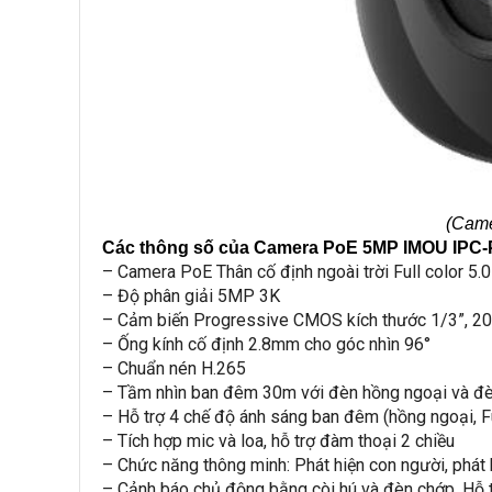
(Came
Các thông số của Camera PoE 5MP IMOU IPC
– Camera PoE Thân cố định ngoài trời Full color 5
– Độ phân giải 5MP 3K
– Cảm biến Progressive CMOS kích thước 1/3”,
– Ống kính cố định 2.8mm cho góc nhìn 96°
– Chuẩn nén H.265
– Tầm nhìn ban đêm 30m với đèn hồng ngoại và đè
– Hỗ trợ 4 chế độ ánh sáng ban đêm (hồng ngoại, Fu
– Tích hợp mic và loa, hỗ trợ đàm thoại 2 chiều
– Chức năng thông minh: Phát hiện con người, phát 
– Cảnh báo chủ động bằng còi hú và đèn chớp. Hỗ t