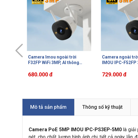
ời
Camera ngoài trời Full Color
Camera Cruiser S
ông
IMOU IPC-F52FP 3K 5MP phát
Color IMOU IPC-
hợp mic,
hiện dạng người, đèn báo, tích
3MP, xoay 360 độ
uyển
hợp mic, IP67, hồng ngoại
729.000 đ
30m, đèn còi báo
729.000 đ
30m
thoại 2 chiều, IP6
Mô tả sản phẩm
Thông số kỹ thuật
Camera PoE 5MP IMOU IPC-PS3EP-5M0
là giải
nét, cho chất lượng hình ảnh chi tiết cả ngày lẫn