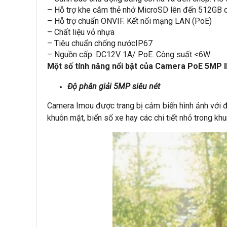
– Hỗ trợ khe cắm thẻ nhớ MicroSD lên đến 512GB c
– Hỗ trợ chuẩn ONVIF. Kết nối mạng LAN (PoE)
– Chất liệu vỏ nhựa
– Tiêu chuẩn chống nướcIP67
– Nguồn cấp: DC12V 1A/ PoE. Công suất <6W
Một số tính năng nổi bật của Camera PoE 5M
Độ phân giải 5MP siêu nét
Camera Imou được trang bị cảm biến hình ảnh với độ
khuôn mặt, biển số xe hay các chi tiết nhỏ trong khu