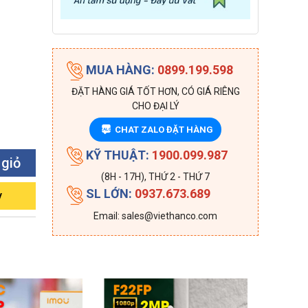
MUA HÀNG:
0899.199.598
ĐẶT HÀNG GIÁ TỐT HƠN, CÓ GIÁ RIÊNG
CHO ĐẠI LÝ
CHAT ZALO ĐẶT HÀNG
ZALO
KỸ THUẬT:
1900.099.987
 giỏ
(8H - 17H), THỨ 2 - THỨ 7
SL LỚN:
0937.673.689
y
Email: sales@viethanco.com