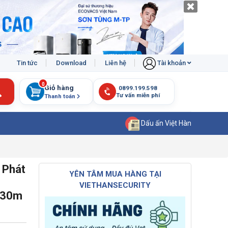
Tin tức
Download
Liên hệ
Tài khoản
0
Giỏ hàng
Thanh toán
Dấu ấn Việt Hàn
 Phát
YÊN TÂM MUA HÀNG TẠI
VIETHANSECURITY
R 30m