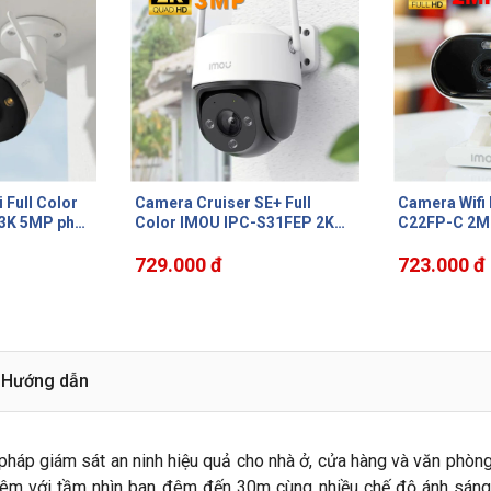
E+ Full
Camera Wifi Imou Versa IPC-
Camera khôn
S31FEP 2K
C22FP-C 2MP 1080P, đàm
IMOU IPC-F2
, hồng ngoại
thoại 2 chiều, phát hiện con
hợp Mic, Wif
1.570.000 đ
 động, đàm
người, tích hợp còi báo động
723.000 đ
6
110dB
709.000 đ
Hướng dẫn
 pháp giám sát an ninh hiệu quả cho nhà ở, cửa hàng và văn phò
 đêm với tầm nhìn ban đêm đến 30m cùng nhiều chế độ ánh sáng 