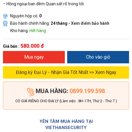
– Hồng ngoại ban đêm Quan sát rõ trong tối
Nguyên hộp có:
0
Bảo hành chính hãng:
24 tháng -
Xem điểm bảo hành
Kho hàng:
Hết hàng
580.000 đ
Giá bán :
Mua ngay
Cho vào giỏ
Đăng ký Đại Lý - Nhận Gía Tốt Nhất >> Xem Ngay
MUA HÀNG:
0899.199.598
CÓ GIÁ RIÊNG CHO ĐẠI LÝ (Làm việc : 8H-17H, Thứ 2 - Thứ 7 )
YÊN TÂM MUA HÀNG TẠI
VIETHANSECURITY