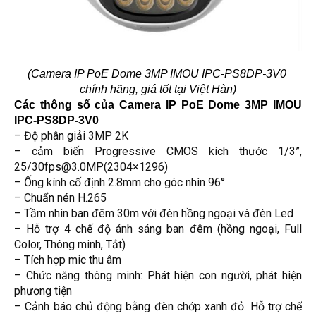
(Camera IP PoE Dome 3MP IMOU IPC-PS8DP-3V0 
chính hãng, giá tốt tại Việt Hàn)
Các thông số của Camera IP PoE Dome 3MP IMOU 
IPC-PS8DP-3V0
– Độ phân giải 3MP 2K
– cảm biến Progressive CMOS kích thước 1/3”,
25/30fps@3.0MP(2304×1296)
– Ống kính cố định 2.8mm cho góc nhìn 96°
– Chuẩn nén H.265
– Tầm nhìn ban đêm 30m với đèn hồng ngoại và đèn Led
– Hỗ trợ 4 chế độ ánh sáng ban đêm (hồng ngoại, Full
Color, Thông minh, Tắt)
– Tích hợp mic thu âm
– Chức năng thông minh: Phát hiện con người, phát hiện
phương tiện
– Cảnh báo chủ động bằng đèn chớp xanh đỏ. Hỗ trợ chế