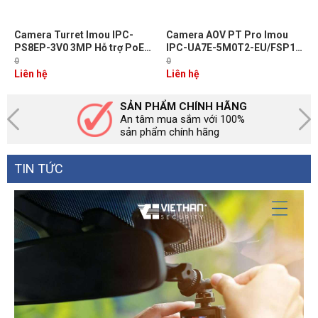
Camera Turret Imou IPC-
Camera AOV PT Pro Imou
PS8EP-3V0 3MP Hỗ trợ PoE,
IPC-UA7E-5M0T2-EU/FSP14
Đàm thoại 2 chiều, Hỗ trợ thẻ
5MP - Pin mặt trời, Sim 4G &
0
0
nhớ upto 512GB, IR30m, IP67
WiFi, Tích hợp loa & mic, Tích
Liên hệ
Liên hệ
hợp Pin 10000mAh
SẢN PHẨM CHÍNH HÃNG
An tâm mua sắm với 100%
sản phẩm chính hãng
TIN TỨC