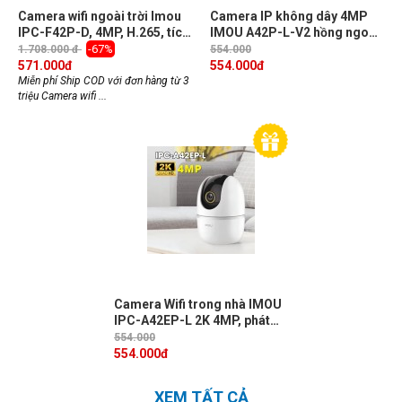
Camera wifi ngoài trời Imou
Camera IP không dây 4MP
IPC-F42P-D, 4MP, H.265, tích
IMOU A42P-L-V2 hồng ngoại
hợp mic, phát hiện con người
10m, phát hiện âm thanh bất
-67%
1.708.000 đ
554.000
thường, đàm thoại 2 chiều
571.000
đ
554.000
đ
Miễn phí Ship COD với đơn hàng từ 3
triệu Camera wifi ...
Camera Wifi trong nhà IMOU
IPC-A42EP-L 2K 4MP, phát
hiện chuyển động, chống
554.000
ngược sáng DWDR, hồng
554.000
đ
ngoại 10m, đàm thoại 2 chiều
XEM TẤT CẢ