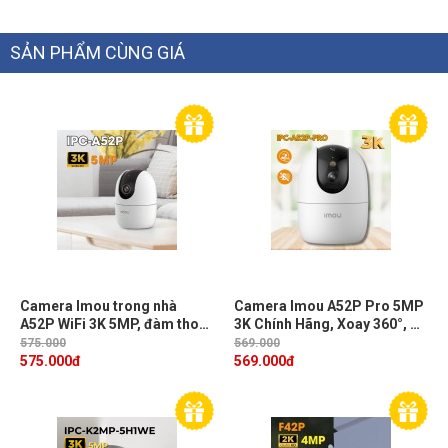
SẢN PHẨM CÙNG GIÁ
Camera Imou trong nhà
Camera Imou A52P Pro 5MP
A52P WiFi 3K 5MP, đàm thoại
3K Chính Hãng, Xoay 360°, AI
2 chiều, xoay 360 độ, tích hợp
Nhận Diện Người Đàm thoại 2
575.000
569.000
mic và loa, AI thông minh
chiều, Wifi 6, Đèn & Còi
575.000
đ
569.000
đ