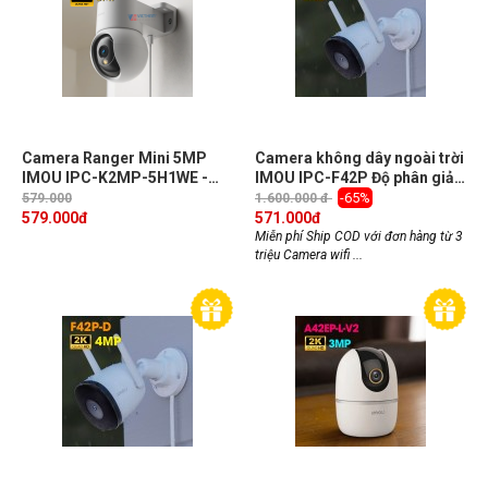
Camera Ranger Mini 5MP
Camera không dây ngoài trời
IMOU IPC-K2MP-5H1WE -
IMOU IPC-F42P Độ phân giải
Phát Hiện Người, Đàm Thoại
4,0MP, cảnh báo chuyển
-65%
579.000
1.600.000 đ
2 Chiều, Quay Quét 360°, Kết
động, tính năng Wifi Hotspot
579.000
đ
571.000
đ
Nối WiFi/USB-C
Miễn phí Ship COD với đơn hàng từ 3
triệu Camera wifi ...