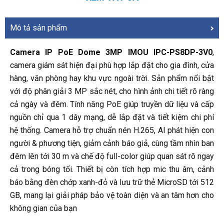
Mô tả sản phẩm
Camera IP PoE Dome 3MP IMOU IPC-PS8DP-3V0
,
camera giám sát hiện đại phù hợp lắp đặt cho gia đình, cửa
hàng, văn phòng hay khu vực ngoài trời. Sản phẩm nổi bật
với độ phân giải 3 MP sắc nét, cho hình ảnh chi tiết rõ ràng
cả ngày và đêm. Tính năng PoE giúp truyền dữ liệu và cấp
nguồn chỉ qua 1 dây mạng, dễ lắp đặt và tiết kiệm chi phí
hệ thống. Camera hỗ trợ chuẩn nén H.265, AI phát hiện con
người & phương tiện, giảm cảnh báo giả, cùng tầm nhìn ban
đêm lên tới 30 m và chế độ full-color giúp quan sát rõ ngay
cả trong bóng tối. Thiết bị còn tích hợp mic thu âm, cảnh
báo bằng đèn chớp xanh-đỏ và lưu trữ thẻ MicroSD tới 512
GB, mang lại giải pháp bảo vệ toàn diện và an tâm hơn cho
không gian của bạn