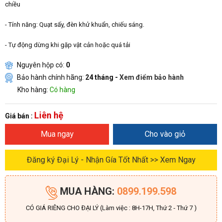
chiều
- Tính năng: Quạt sấy, đèn khử khuẩn, chiếu sáng.
- Tự động dừng khi gặp vật cản hoặc quá tải
Nguyên hộp có:
0
Bảo hành chính hãng:
24 tháng -
Xem điểm bảo hành
Kho hàng:
Có hàng
Liên hệ
Giá bán :
Mua ngay
Cho vào giỏ
Đăng ký Đại Lý - Nhận Gía Tốt Nhất >> Xem Ngay
MUA HÀNG:
0899.199.598
CÓ GIÁ RIÊNG CHO ĐẠI LÝ (Làm việc : 8H-17H, Thứ 2 - Thứ 7 )