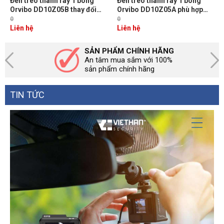
Đèn treo thanh ray 1 bóng
Đèn treo thanh ray 1 bóng
Orvibo DD10Z05B thay đổi
Orvibo DD10Z05A phù hợp
màu sắc, độ sáng và điều
lắp đầu giường, bàn ăn, ghế
0
0
chỉnh nhiệt độ
sofa
Liên hệ
Liên hệ
SẢN PHẨM CHÍNH HÃNG
An tâm mua sắm với 100%
sản phẩm chính hãng
TIN TỨC