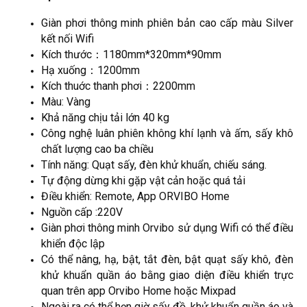
Giàn phơi thông minh phiên bản cao cấp màu Silver
kết nối Wifi
Kích thước：1180mm*320mm*90mm
Hạ xuống：1200mm
Kích thuớc thanh phơi：2200mm
Màu: Vàng
Khả năng chịu tải lớn 40 kg
Công nghệ luân phiên không khí lạnh và ấm, sấy khô
chất lượng cao ba chiều
Tính năng: Quạt sấy, đèn khử khuẩn, chiếu sáng.
Tự động dừng khi gặp vật cản hoặc quá tải
Điều khiển: Remote, App ORVIBO Home
Nguồn cấp :220V
Giàn phơi thông minh Orvibo sử dụng Wifi có thể điều
khiển độc lập
Có thể nâng, hạ, bật, tắt đèn, bật quạt sấy khô, đèn
khử khuẩn quần áo bằng giao diện điều khiển trực
quan trên app Orvibo Home hoặc Mixpad
Ngoài ra có thể hẹn giờ sấy đồ, khử khuẩn quần áo và