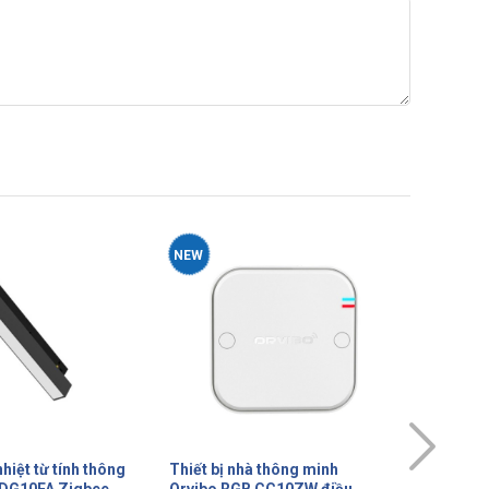
NEW
 thông minh
Thiết bị nhà thông minh
Thiết b
CC10ZW điều
ORVIBO điều khiển trung tâm
Orvibo 