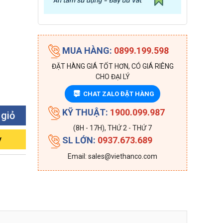
MUA HÀNG:
0899.199.598
ĐẶT HÀNG GIÁ TỐT HƠN, CÓ GIÁ RIÊNG
CHO ĐẠI LÝ
CHAT ZALO ĐẶT HÀNG
ZALO
KỸ THUẬT:
1900.099.987
 giỏ
(8H - 17H), THỨ 2 - THỨ 7
y
SL LỚN:
0937.673.689
Email: sales@viethanco.com