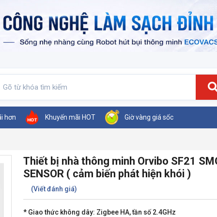
ãi hơn
Khuyến mãi HOT
Giờ vàng giá sốc
Thiết bị nhà thông minh Orvibo SF21 S
SENSOR ( cảm biến phát hiện khói )
(Viết đánh giá)
* Giao thức không dây: Zigbee HA, tần số 2.4GHz