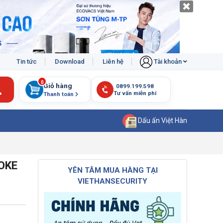
Tin tức
Download
Liên hệ
Tài khoản
0
Giỏ hàng
Thanh toán
Dấu ấn Việt Hàn
MOKE
YÊN TÂM MUA HÀNG TẠI
VIETHANSECURITY