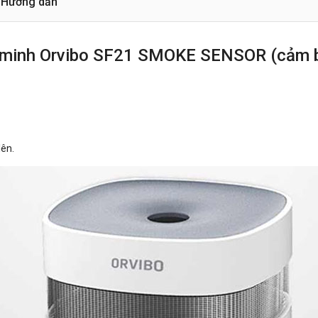
Hướng dẫn
g minh Orvibo SF21 SMOKE SENSOR (cảm bi
lên.