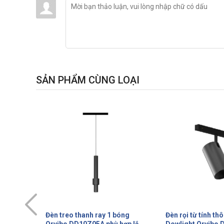
SẢN PHẨM CÙNG LOẠI
óng
Đèn rọi từ tính thông minh
Đèn rọi từ tính t
hợp lắp
Dowlight Orvibo DG10SA kết
Dowlight Orvibo