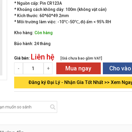
* Nguồn cấp: Pin CR123A
* Khoảng cách không dây: 100m (không vật cản)
* Kích thước: 60*60*49.2mm
* Môi trường làm việc: -10℃-50℃, độ ẩm < 95% RH
Kho hàng:
Còn hàng
Bảo hành:
24 tháng
Liên hệ
Giá bán:
[Giá chưa bao gồm VAT]
Mua ngay
Cho vào
-
+
Đăng ký Đại Lý - Nhận Gía Tốt Nhất >> Xem Nga