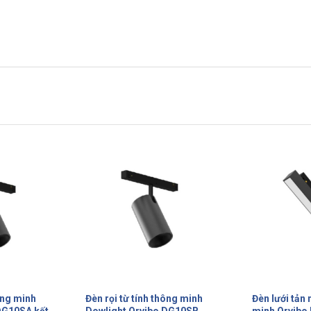
NEW
hông minh
Đèn lưới tản nhiệt từ tính thông
Thiết bị nhà
 DG10SB
minh Orvibo DG10FA Zigbee
Orvibo RGB 