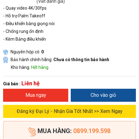
(Viết đánh giá)
- Quay video 4K/30fps
- Hỗ trợ Palm Takeoff
- Điều khiển bằng giọng nói
- Chống rung ổn định
- Kèm Bảng điều khiển
Nguyên hộp có:
0
Bảo hành chính hãng:
Chưa có thông tin bảo hành
Kho hàng:
Hết hàng
Liên hệ
Giá bán :
Mua ngay
Cho vào giỏ
Đăng ký Đại Lý - Nhận Gía Tốt Nhất >> Xem Ngay
MUA HÀNG:
0899.199.598