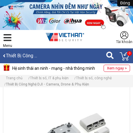
Đóng
Tài khoản
Menu
0
Thiết Bị Công ...
Hệ sinh thái an ninh - mạng - nhà thông minh
Xem ngay >
Trang chủ
Thiết bị số, IT & phụ kiện
Thiết bị số, công nghệ
Thiết Bị Công Nghệ DJI - Camera, Drone & Phụ Kiện