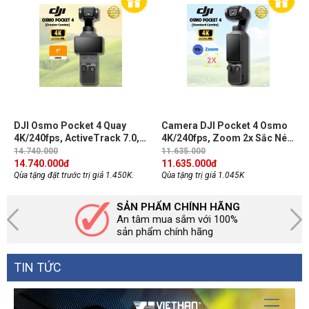
DJI Osmo Pocket 4 Quay
Camera DJI Pocket 4 Osmo
4K/240fps, ActiveTrack 7.0,
4K/240fps, Zoom 2x Sắc Nét,
Zoom 2x Sắc Nét, Gimbal 3
Chống Rung Mượt, Quay Vlog
14.740.000
11.635.000
Trục, Kết nối OsmoAudio
Review Sản Phẩmn CMOS 1-
14.740.000
đ
11.635.000
đ
(Creator Combo)
inch (Standard Combo)
Qùa tặng đặt trước trị giá 1.450K.
Qùa tặng trị giá 1.045K
SẢN PHẨM CHÍNH HÃNG
An tâm mua sắm với 100%
sản phẩm chính hãng
TIN TỨC