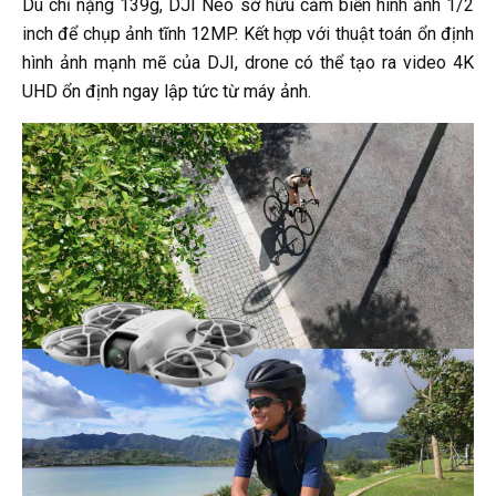
Dù chỉ nặng 139g, DJI Neo sở hữu cảm biến hình ảnh 1/2
inch để chụp ảnh tĩnh 12MP. Kết hợp với thuật toán ổn định
hình ảnh mạnh mẽ của DJI, drone có thể tạo ra video 4K
UHD ổn định ngay lập tức từ máy ảnh.