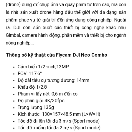
(drone) dùng để chụp ảnh và quay phim từ trên cao, mà còn
là nhà sản xuất drone hàng đầu thế giới với đa dạng sản
phẩm phục vụ từ giải trí đến ứng dụng công nghiệp. Ngoài
ra, DJI còn sản xuất các thiết bị công nghệ khác như
Gimbal, camera hành động, phần mềm và thiết bị cho ngành
nông nghiệp,...
Thông số kỹ thuật của Flycam DJI Neo Combo
Cảm biến 1/2-inch,12MP
FOV: 117.6°
Độ dài tiêu cự tương đương: 14mm
Khẩu độ: f/2.8
Phạm vi lấy nét: 0,6 m đến ∞
Độ phân giải 4K/30fps
Trọng lượng 135g
Kích thước 130×157×48.5 mm (L×W×H)
Tốc độ đi lên tối đa 3 m/s (Sport mode)
Tốc độ xuống tối đa 2 m/s (Sport mode)