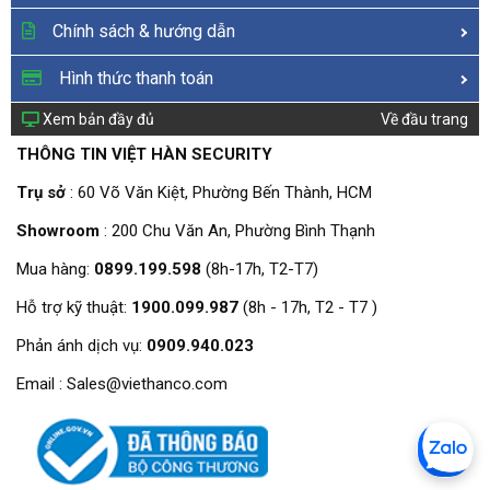
Chính sách & hướng dẫn
Hình thức thanh toán
Xem bản đầy đủ
Về đầu trang
THÔNG TIN VIỆT HÀN SECURITY
Trụ sở
: 60 Võ Văn Kiệt, Phường Bến Thành, HCM
Showroom
: 200 Chu Văn An, Phường Bình Thạnh
Mua hàng:
0899.199.598
(8h-17h, T2-T7)
Hỗ trợ kỹ thuật:
1900.099.987
(8h - 17h, T2 - T7 )
Phản ánh dịch vụ:
0909.940.023
Email : Sales@viethanco.com