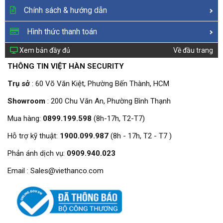
Chính sách & hướng dẫn
Hình thức thanh toán
Xem bản đầy đủ
Về đầu trang
THÔNG TIN VIỆT HÀN SECURITY
Trụ sở
: 60 Võ Văn Kiệt, Phường Bến Thành, HCM
Showroom
: 200 Chu Văn An, Phường Bình Thạnh
Mua hàng:
0899.199.598
(8h-17h, T2-T7)
Hỗ trợ kỹ thuật:
1900.099.987
(8h - 17h, T2 - T7 )
Phản ánh dịch vụ:
0909.940.023
Email : Sales@viethanco.com