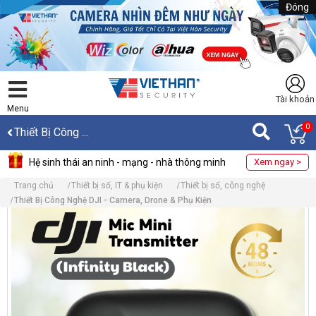
Đóng
Tài khoản
Menu
0
Thiết Bị Công ...
Hệ sinh thái an ninh - mạng - nhà thông minh
Xem ngay >
Trang chủ
Thiết bị số, IT & phụ kiện
Thiết bị số, công nghệ
Thiết Bị Công Nghệ DJI - Camera, Drone & Phụ Kiện