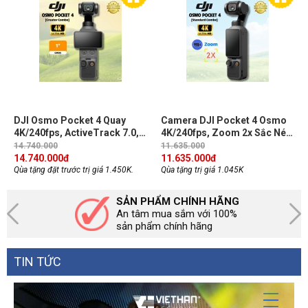
DJI Osmo Pocket 4 Quay
Camera DJI Pocket 4 Osmo
4K/240fps, ActiveTrack 7.0,
4K/240fps, Zoom 2x Sắc Nét,
Zoom 2x Sắc Nét, Gimbal 3
Chống Rung Mượt, Quay Vlog
14.740.000
11.635.000
Trục, Kết nối OsmoAudio
Review Sản Phẩmn CMOS 1-
14.740.000
đ
11.635.000
đ
(Creator Combo)
inch (Standard Combo)
Qùa tặng đặt trước trị giá 1.450K.
Qùa tặng trị giá 1.045K
SẢN PHẨM CHÍNH HÃNG
An tâm mua sắm với 100%
sản phẩm chính hãng
TIN TỨC