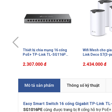
 cổng
Wifi Mesh cho gia đình TP-
Bộ chuyển mạch G
116P
Link Deco S7(3-pack) tốc độ
bàn 10 cổng TP-L
0W, phạm
600 Mbps trên 2.4 GHz và
SG1210PP, PoE 1
1300 Mbps trên 5 GHz, công
2.434.000 đ
10/100/1000Mbps,
2.307.000 đ
nghệ 3×3 MU-MIMO
SFP/RJ45 1000M
Mô tả sản phẩm
Thông số kỹ thuật
Easy Smart Switch 16 cổng Gigabit TP-Link T
SG1016PE
cũng được trang bị 8 cổng hỗ trợ PoE+ 