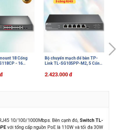
ạch để bàn TP-
Hệ thống Wi-Fi Mesh AC1900
Switch 
05PP-M2, 5 Cổng
Deco S7 (3-Pack), Kết nối
Mercus
 Cổng PoE++ (Cổng
mượt mà, Phú sóng toàn diện
PoE+ 19
3 W
 đ
2.434.000 đ
Tự Phục
2.503.
ng RJ45 10/100/1000Mbps. Bên cạnh đó,
Switch TL-
6PE
với tổng cấp nguồn PoE là 110W và tối đa 30W