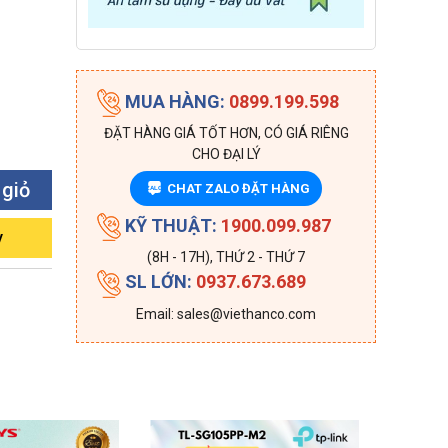
MUA HÀNG:
0899.199.598
ĐẶT HÀNG GIÁ TỐT HƠN, CÓ GIÁ RIÊNG
CHO ĐẠI LÝ
 giỏ
CHAT ZALO ĐẶT HÀNG
ZALO
KỸ THUẬT:
1900.099.987
y
(8H - 17H), THỨ 2 - THỨ 7
SL LỚN:
0937.673.689
Email: sales@viethanco.com