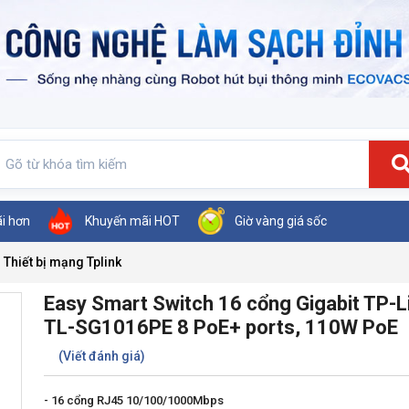
ãi hơn
Khuyến mãi HOT
Giờ vàng giá sốc
Thiết bị mạng Tplink
Easy Smart Switch 16 cổng Gigabit TP-L
TL-SG1016PE 8 PoE+ ports, 110W PoE
(Viết đánh giá)
- 16 cổng RJ45 10/100/1000Mbps