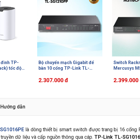
igabit để
Switch Rackmount 18 Cổng
Bộ chuyển m
ink TL-
Mercusys MS118CP - 16
Link TL-SG1
23W,9 x RJ45
Cổng PoE 100Mbps + 2 Cổng
2.5 Gbps, 4
 1 x
Gigabit Combo SFP, Truyền
2.399.000 đ
1-4), PoE 12
2.423.000
bps
Xa 250m & Vỏ Thép 1U
Hướng dẫn
L-SG1016PE
là dòng thiết bị smart switch được trang bị 16 cổ
truyền dữ liệu và cấp nguồn thông qua cáp.
TP-Link TL-SG101