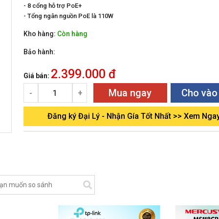
- 8 cổng hỗ trợ PoE+
- Tổng ngân nguồn PoE là 110W
Kho hàng:
Còn hàng
Bảo hành:
2.399.000 đ
Giá bán:
Mua ngay
Cho vào
-
+
Đăng ký Đại Lý - Nhận Gía Tốt Nhất >> Xem Nga