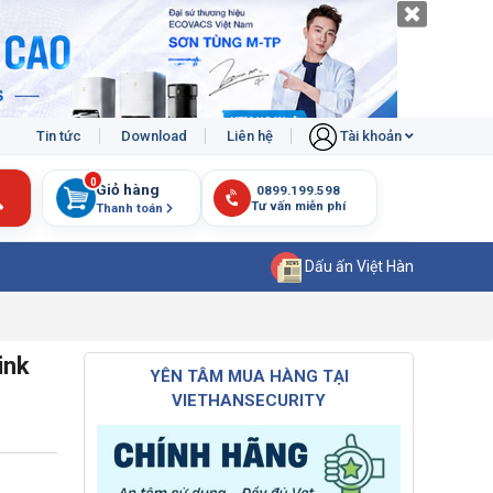
Tin tức
Download
Liên hệ
Tài khoản
0
Giỏ hàng
Thanh toán
Dấu ấn Việt Hàn
ink
YÊN TÂM MUA HÀNG TẠI
VIETHANSECURITY