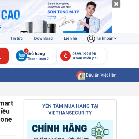
Tin tức
Download
Liên hệ
Tài khoản
0
Giỏ hàng
Thanh toán
Dấu ấn Việt Hàn
mart
YÊN TÂM MUA HÀNG TẠI
iều
VIETHANSECURITY
hone