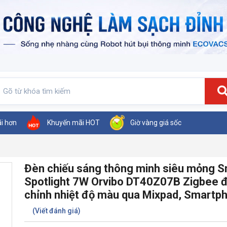
ãi hơn
Khuyến mãi HOT
Giờ vàng giá sốc
Đèn chiếu sáng thông minh siêu mỏng S
Spotlight 7W Orvibo DT40Z07B Zigbee đ
chỉnh nhiệt độ màu qua Mixpad, Smartp
(Viết đánh giá)