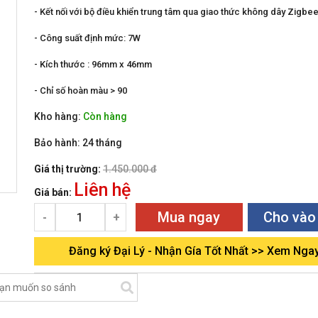
- Kết nối với bộ điều khiển trung tâm qua giao thức không dây Zigbe
- Công suất định mức: 7W
- Kích thước : 96mm x 46mm
- Chỉ số hoàn màu > 90
Kho hàng:
Còn hàng
Bảo hành:
24 tháng
Giá thị trường:
1.450.000 đ
Liên hệ
Giá bán:
Mua ngay
Cho vào
-
+
Đăng ký Đại Lý - Nhận Gía Tốt Nhất >> Xem Nga