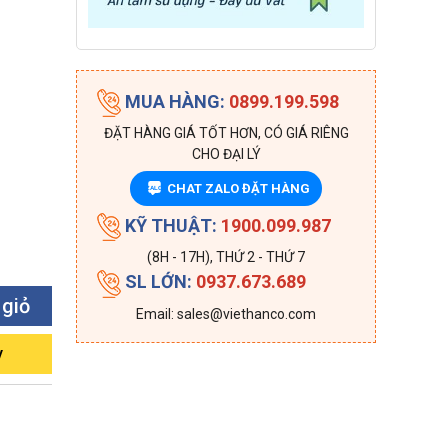
e
MUA HÀNG:
0899.199.598
ĐẶT HÀNG GIÁ TỐT HƠN, CÓ GIÁ RIÊNG
CHO ĐẠI LÝ
CHAT ZALO ĐẶT HÀNG
ZALO
KỸ THUẬT:
1900.099.987
(8H - 17H), THỨ 2 - THỨ 7
SL LỚN:
0937.673.689
 giỏ
Email: sales@viethanco.com
y