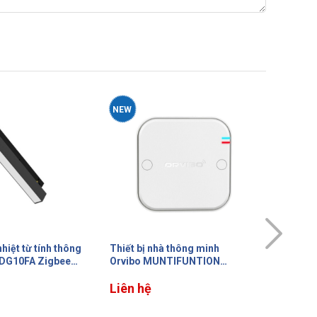
NEW
 thông minh
Thiết bị nhà thông minh
Thiết b
TIFUNTION
ORVIBO điều khiển trung tâm
Orvibo
 khiển LED
Zigbee MINIHUB WITH US
khiển L
ADAPTOR VS20ZW
Liên hệ
Liên h