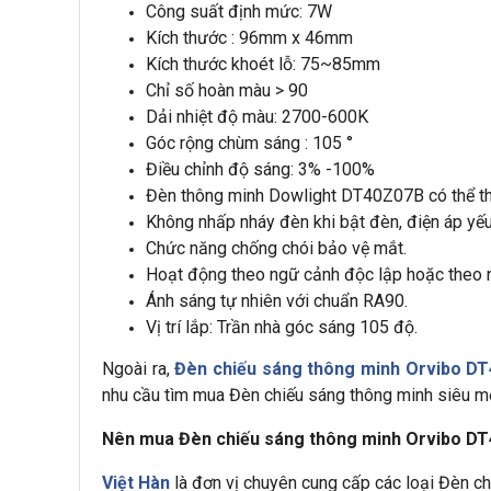
Công suất định mức: 7W
Kích thước : 96mm x 46mm
Kích thước khoét lỗ: 75~85mm
Chỉ số hoàn màu > 90
Dải nhiệt độ màu: 2700-600K
Góc rộng chùm sáng : 105 °
Điều chỉnh độ sáng: 3% -100%
Đèn thông minh Dowlight DT40Z07B có thể th
Không nhấp nháy đèn khi bật đèn, điện áp yếu
Chức năng chống chói bảo vệ mắt.
Hoạt động theo ngữ cảnh độc lập hoặc theo
Ánh sáng tự nhiên với chuẩn RA90.
Vị trí lắp: Trần nhà góc sáng 105 độ.
Ngoài ra,
Đèn chiếu sáng thông minh Orvibo D
nhu cầu tìm mua Đèn chiếu sáng thông minh siêu mỏ
Nên mua Đèn chiếu sáng thông minh Orvibo D
Việt Hàn
là đơn vị chuyên cung cấp các loại Đèn c