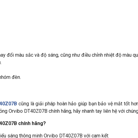
ay đổi màu sắc và độ sáng, cũng như điều chỉnh nhiệt độ màu q
.
 nhóm đèn.
T40Z07B
cũng là giải pháp hoàn hảo giúp bạn bảo vệ mắt tốt hơn 
ng Orvibo DT40Z07B chính hãng, hãy nhanh tay liên hệ với chúng
T40Z07B chính hãng?
hiếu sáng thông minh Orvibo DT40Z07B với cam kết: