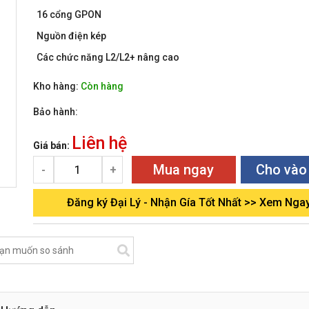
16 cổng GPON
Nguồn điện kép
Các chức năng L2/L2+ nâng cao
Kho hàng:
Còn hàng
Bảo hành:
Liên hệ
Giá bán:
Mua ngay
Cho vào
-
+
Đăng ký Đại Lý - Nhận Gía Tốt Nhất >> Xem Nga