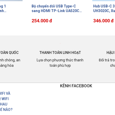
B Type-C
Hub USB-C 3 Trong 1 TP-Link
Bộ chuyển đổ
nk UA520C
UH3020C, Xuất Hình
TP-Link UH
, Vỏ Nhôm
4K@60Hz, Sạc Nhanh 100W,
4K@60Hz, Đọ
à Chạy
Tốc độ truyển 5 Gbps, Cắm và
346.000 đ
200MB/s,Sạc
600.000 đ
chạy
tản nhiệt nha
gọn
TOÀN QUỐC
THANH TOÁN LINH HOẠT
HẬU 
nh chóng, an
Lựa chọn phương thức thanh
Đổi trả tr
hàng hóa
toán phù hợp
ch
KÊNH FACEBOOK
IFI VÀ
 WIFI
NHAU
Ế NÀO?