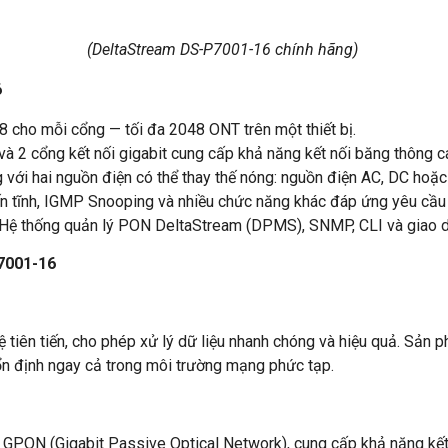
(DeltaStream DS-P7001-16 chính hãng)
6
:128 cho mỗi cổng — tối đa 2048 ONT trên một thiết bị.
à 2 cổng kết nối gigabit cung cấp khả năng kết nối băng thông c
với hai nguồn điện có thể thay thế nóng: nguồn điện AC, DC hoặc
ến tĩnh, IGMP Snooping và nhiều chức năng khác đáp ứng yêu cầu
 Hệ thống quản lý PON DeltaStream (DPMS), SNMP, CLI và giao 
P7001-16
ên tiến, cho phép xử lý dữ liệu nhanh chóng và hiệu quả. Sản phẩ
ổn định ngay cả trong môi trường mạng phức tạp.
 GPON (Gigabit Passive Optical Network), cung cấp khả năng kết