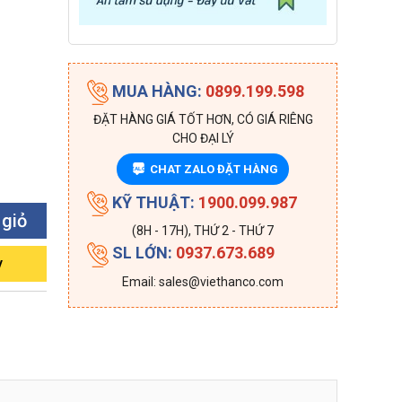
MUA HÀNG:
0899.199.598
ĐẶT HÀNG GIÁ TỐT HƠN, CÓ GIÁ RIÊNG
CHO ĐẠI LÝ
CHAT ZALO ĐẶT HÀNG
ZALO
KỸ THUẬT:
1900.099.987
 giỏ
(8H - 17H), THỨ 2 - THỨ 7
SL LỚN:
0937.673.689
y
Email: sales@viethanco.com