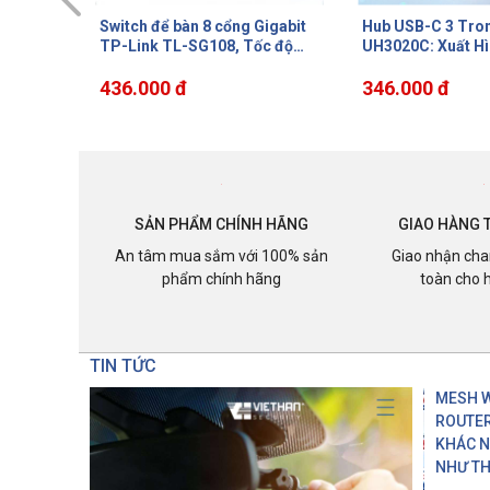
igabit
Hub USB-C 3 Trong 1
Bộ chuyển đổi US
c độ
UH3020C: Xuất Hình
sang HDMI TP-Li
uồn
4K@60Hz, Sạc Nhanh 100W,
Hỗ Trợ 4K@60Hz
hạy
Truyền Dữ Liệu SuperSpeed 5
346.000 đ
Tản Nhiệt, Cắm v
254.000 đ
Gbps
SẢN PHẨM CHÍNH HÃNG
GIAO HÀNG 
An tâm mua sắm với 100% sản
Giao nhận cha
phẩm chính hãng
toàn cho 
TIN TỨC
MESH W
ROUTER
KHÁC 
NHƯ TH