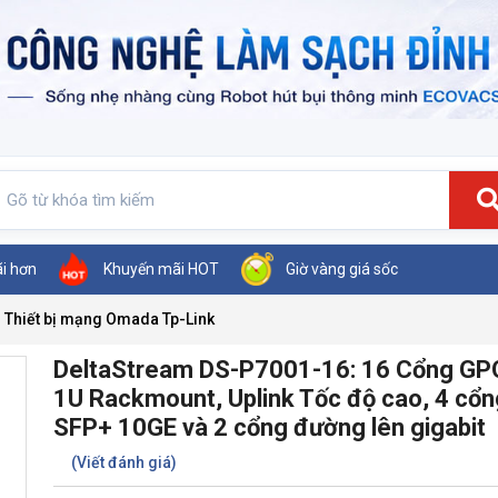
ãi hơn
Khuyến mãi HOT
Giờ vàng giá sốc
Thiết bị mạng Omada Tp-Link
DeltaStream DS-P7001-16: 16 Cổng GP
1U Rackmount, Uplink Tốc độ cao, 4 cổn
SFP+ 10GE và 2 cổng đường lên gigabit
(Viết đánh giá)