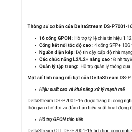
Thông số cơ bản của DeltaStream DS-P7001-1
16 cổng GPON
: Hỗ trợ tỷ lệ chia tín hiệu 1
Cổng kết nối tốc độ cao
: 4 cổng SFP+ 10G v
Nguồn điện kép:
Độ tin cậy cấp độ nhà mạng 
Các chức năng L2/L2+ nâng cao
: Định tuy
Quản lý tập trung:
Hỗ trợ quản lý thông qua
Một số tính năng nổi bật của DeltaStream DS-
Hiệu suất cao và khả năng xử lý mạnh mẽ
DeltaStream DS-P7001-16 được trang bị công nghệ ti
thời gian chờ đợi và đảm bảo hiệu suất hoạt động 
Hỗ trợ GPON tiên tiến
DeltaStream
OLT
DS-
P7001-
16
tích hợp công nghệ