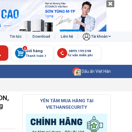
Tin tức
Download
Liên hệ
Tài khoản
0
Giỏ hàng
Thanh toán
Dấu ấn Việt Hàn
ON,
YÊN TÂM MUA HÀNG TẠI
g
VIETHANSECURITY