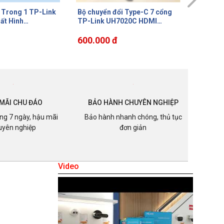
i Type-C 7 cổng
Hub USB Type-C 5 cổng TP-
Hub USB
7020C HDMI
Link UH5020C Xuất hình
UH6120C
c thẻ
4K@60Hz, Sạc nhanh 100W, 3
4K@60H
 PD 100W & Vỏ
Cổng USB 3.0 Siêu tốc
438.000 đ
LAN Gig
553.0
nh, Thiết kế nhỏ
MÃI CHU ĐÁO
BẢO HÀNH CHUYÊN NGHIỆP
ong 7 ngày, hậu mãi
Bảo hành nhanh chóng, thủ tục
uyên nghiệp
đơn giản
Video