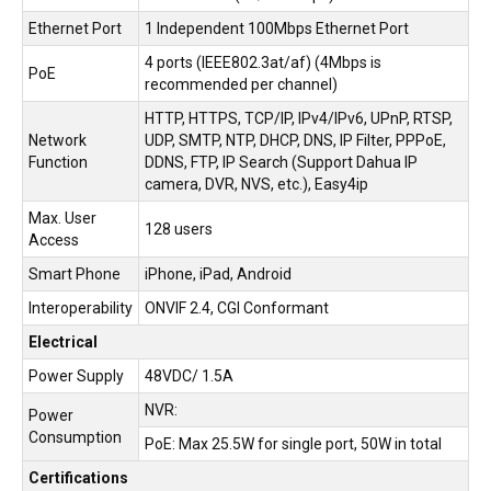
Ethernet Port
1 Independent 100Mbps Ethernet Port
4 ports (IEEE802.3at/af) (4Mbps is
PoE
recommended per channel)
HTTP, HTTPS, TCP/IP, IPv4/IPv6, UPnP, RTSP,
Network
UDP, SMTP, NTP, DHCP, DNS, IP Filter, PPPoE,
Function
DDNS, FTP, IP Search (Support Dahua IP
camera, DVR, NVS, etc.), Easy4ip
Max. User
128 users
Access
Smart Phone
iPhone, iPad, Android
Interoperability
ONVIF 2.4, CGI Conformant
Electrical
Power Supply
48VDC/ 1.5A
NVR:
Power
Consumption
PoE: Max 25.5W for single port, 50W in total
Certifications