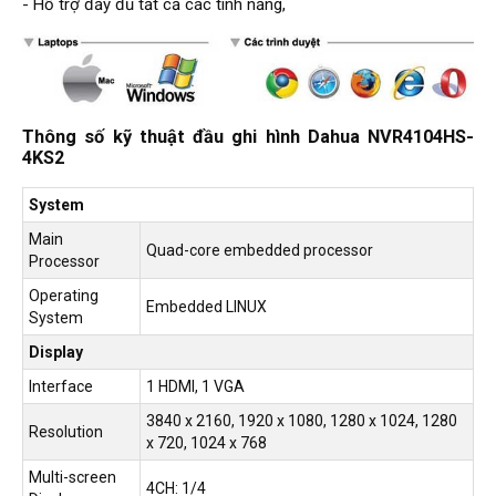
- Hỗ trợ đầy đủ tất cả các tính năng,
Thông số kỹ thuật đầu ghi hình Dahua NVR4104HS-
4KS2
System
Main
Quad-core embedded processor
Processor
Operating
Embedded LINUX
System
Display
Interface
1 HDMI, 1 VGA
3840 x 2160, 1920 x 1080, 1280 x 1024, 1280
Resolution
x 720, 1024 x 768
Multi-screen
4CH: 1/4