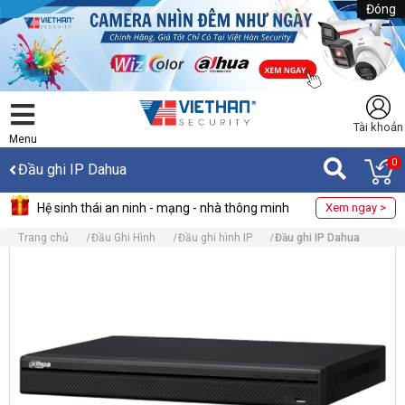
Đóng
Tài khoản
Menu
0
Đầu ghi IP Dahua
Hệ sinh thái an ninh - mạng - nhà thông minh
Xem ngay >
Trang chủ
Đầu Ghi Hình
Đầu ghi hình IP
Đầu ghi IP Dahua