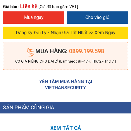
Liên hệ
Giá bán :
[Giá đã bao gồm VAT]
Mua ngay
Cho vào giỏ
Đăng ký Đại Lý - Nhận Gía Tốt Nhất >> Xem Ngay
MUA HÀNG:
0899.199.598
CÓ GIÁ RIÊNG CHO ĐẠI LÝ (Làm việc : 8H-17H, Thứ 2 - Thứ 7 )
YÊN TÂM MUA HÀNG TẠI
VIETHANSECURITY
SẢN PHẨM CÙNG GIÁ
XEM TẤT CẢ