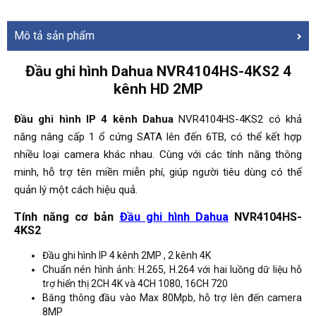
Mô tả sản phẩm
Đầu ghi hình Dahua NVR4104HS-4KS2 4
k
ênh HD 2MP
Đầu ghi hình IP 4 kênh Dahua
NVR4104HS-4KS2 có khả
năng nâng cấp 1 ổ cứng SATA lên đến 6TB, có thể kết hợp
nhiều loại camera khác nhau. Cùng với các tính năng thông
minh, hỗ trợ tên miền miễn phí, giúp người tiêu dùng có thể
quản lý một cách hiệu quả.
Tính năng cơ bản
Đầu ghi hình Dahua
NVR4104HS-
4KS2
Đầu ghi hình IP 4 kênh 2MP , 2 kênh 4K
Chuẩn nén hình ảnh: H.265, H.264 với hai luồng dữ liệu hỗ
trợ hiển thị 2CH 4K và 4CH 1080, 16CH 720
Băng thông đầu vào Max 80Mpb, hỗ trợ lên đến camera
8MP