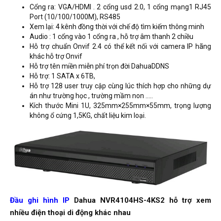
Cổng ra: VGA/HDMI . 2 cổng usd 2.0, 1 cổng mạng1 RJ45
Port (10/100/1000M), RS485
Xem lại: 4 kênh đồng thời với chế độ tìm kiếm thông minh
Audio : 1 cổng vào 1 cổng ra , hỗ trợ âm thanh 2 chiều
Hỗ trợ chuẩn Onvif 2.4 có thể kết nối với camera IP hãng
khác hỗ trợ Onvif
Hỗ trợ tên miền miễn phí trọn đời DahuaDDNS
Hỗ trợ: 1 SATA x 6TB,
Hỗ trợ 128 user truy cập cùng lúc thích hợp cho những dự
án như trường học , trường mầm non .....
Kích thước Mini 1U, 325mm×255mm×55mm, trọng lượng
không ổ cứng 1,5KG, chất liệu kim loại.
Đầu ghi hình IP
Dahua NVR4104HS-4KS2 hỗ trợ xem
nhiều điện thoại di động khác nhau