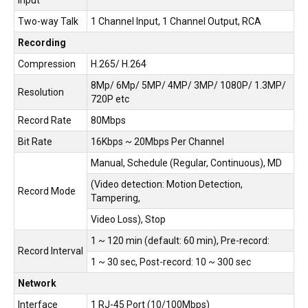
Two-way Talk
1 Channel Input, 1 Channel Output, RCA
Recording
Compression
H.265/ H.264
8Mp/ 6Mp/ 5MP/ 4MP/ 3MP/ 1080P/ 1.3MP/
Resolution
720P etc
Record Rate
80Mbps
Bit Rate
16Kbps ~ 20Mbps Per Channel
Manual, Schedule (Regular, Continuous), MD
(Video detection: Motion Detection,
Record Mode
Tampering,
Video Loss), Stop
1 ~ 120 min (default: 60 min), Pre-record:
Record Interval
1 ~ 30 sec, Post-record: 10 ~ 300 sec
Network
Interface
1 RJ-45 Port (10/100Mbps)