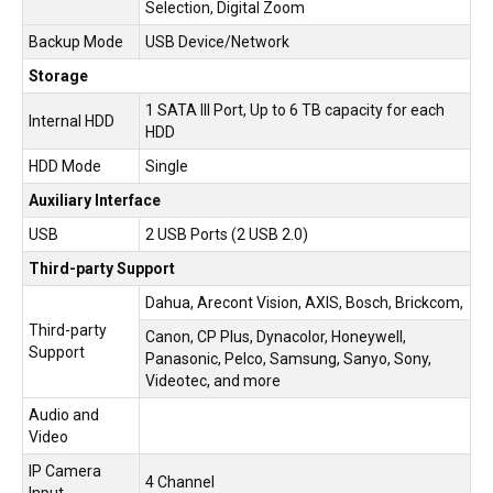
Selection, Digital Zoom
Backup Mode
USB Device/Network
Storage
1 SATA III Port, Up to 6 TB capacity for each
Internal HDD
HDD
HDD Mode
Single
Auxiliary Interface
USB
2 USB Ports (2 USB 2.0)
Third-party Support
Dahua, Arecont Vision, AXIS, Bosch, Brickcom,
Third-party
Canon, CP Plus, Dynacolor, Honeywell,
Support
Panasonic, Pelco, Samsung, Sanyo, Sony,
Videotec, and more
Audio and
Video
IP Camera
4 Channel
Input