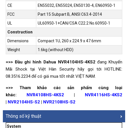
CE
EN55032, EN55024, EN50130-4, EN60950-1
FCC
Part 15 Subpart B, ANSI C63.4-2014
UL
UL60950-1+CAN/CSA C22.2 No.60950-1
Construction
Dimensions
Compact 1U, 260 x 224.9 x 47.6mm
Weight
1.6kg (without HDD)
=>> Đầu ghi hình Dahua NVR4104HS-4KS2
đang Khuyến
Mãi Shock tại Việt Hàn Security hãy gọi tới HOTLINE:
08.3516.2234 để có giá mua tốt nhất VIỆT NAM.
=>> Tham khảo các sản phẩm cùng loại
khác:
NVR4108HS-4KS2
|
NVR4116HS-4KS2
|
NVR2104HS-S2
|
NVR2108HS-S2
Thông số kỹ thuật
System