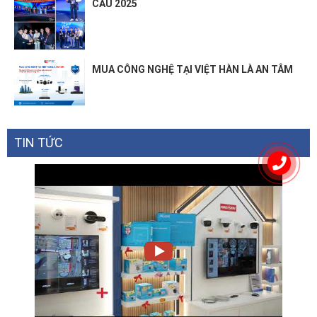
CẦU 2025
Dimensions
Compact 1U, 260 x 224.9 x 47.6mm
Weight
1.6kg (without HDD)
MUA CÔNG NGHỆ TẠI VIỆT HÀN LÀ AN TÂM
TIN TỨC