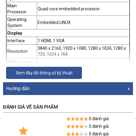
Main
Quad-core embedded processor
Processor
Operating
Embedded LINUX
System
Display
Interface
1 HDMI, 1 VGA
3840 x 2160, 1920 x 1080, 1280 x 1024, 1280 x
Resolution
720, 1024 x 768
Multi-screen
4CH: 1/4
Display
Xem đầy đủ thông số kỹ thuật
Camera title, Time, Video loss, Camera lock,
OSD
Motion detection, Recording
Hướng dẫn
Video Detection and Alarm
Recording, PTZ, Tour, Video Push, Email, FTP,
Trigger Events
Snapshot, Buzzer and Screen Tips
ĐÁNH GIÁ VỀ SẢN PHẨM
Motion Detection, MD Zones: 396 (22 x 18),
Video
Detection
0 đánh giá
Video Loss and Tampering
0 đánh giá
Playback and Backup
0 đánh giá
Playback
4CH: 1/4