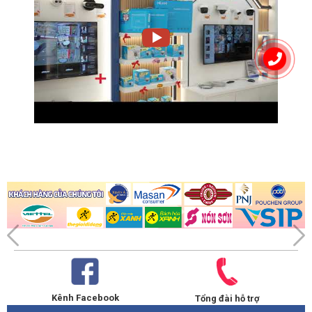
Mobile Phone 
iOS; Android
Access
Interoperability
ONVIF 22.06(Profile T; Profile S; Profile G); 
CGI; SDK
Browser
Chrome; IE9 and later; Firefox
Recording Playback
Multi-channel 
Up to 16 channels
Playback
Record Mode
General, motion detection; intelligent; alarm
Backup Method
USB device and network
Playback Mode
Instant playback, general playback, event 
playback, tag playback, smart playback
Storage
Disk Group
Yes
Alarm
General Alarm
Motion detection; privacy masking; video 
loss; scene changing; PIR alarm; IPC 
external alarm
Anomaly Alarm
Camera disconnection; storage error; disk 
full; IP conflict; MAC conflict; login locked; 
Kênh Facebook
Tổng đài hỗ trợ
and cybersecurity exception