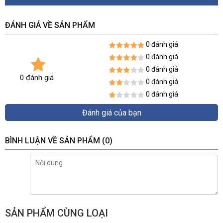
Performance AI 
by Recorder 
ĐÁNH GIÁ VỀ SẢN PHẨM
(Number of 
Channels)
0 đánh giá
Perimeter 
8 channels
0 đánh giá
Performance of 
AI by Camera 
0 đánh giá
0 đánh giá
(Number of 
0 đánh giá
Channels)
0 đánh giá
Face Detection
Face Attributes
Gender; age group; glasses; expressions; 
Đánh giá của bạn
face mask; beard
Face Detection 
1 channel (up to 12 face images/s each 
BÌNH LUẬN VỀ SẢN PHẨM
(0)
Performance of 
channel)
AI by Recorder 
(Number of 
Channels)
Face Detection 
8 channels
Performance of 
AI by Camera 
SẢN PHẨM CÙNG LOẠI
(Number of 