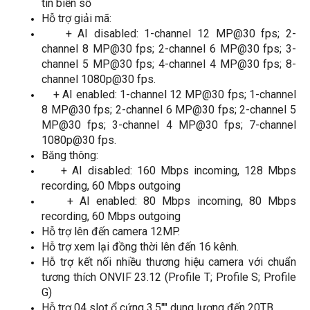
tin biển số
Hỗ trợ giải mã:
    + AI disabled: 1-channel 12 MP@30 fps; 2-
channel 8 MP@30 fps; 2-channel 6 MP@30 fps; 3-
channel 5 MP@30 fps; 4-channel 4 MP@30 fps; 8-
channel 1080p@30 fps.
    + AI enabled: 1-channel 12 MP@30 fps; 1-channel 
8 MP@30 fps; 2-channel 6 MP@30 fps; 2-channel 5 
MP@30 fps; 3-channel 4 MP@30 fps; 7-channel 
1080p@30 fps.
Băng thông:
    + AI disabled: 160 Mbps incoming, 128 Mbps 
recording, 60 Mbps outgoing
    + AI enabled: 80 Mbps incoming, 80 Mbps 
recording, 60 Mbps outgoing
Hỗ trợ lên đến camera 12MP.
Hỗ trợ xem lại đồng thời lên đến 16 kênh.
Hỗ trợ kết nối nhiều thương hiệu camera với chuẩn 
tương thích ONVIF 23.12 (Profile T; Profile S; Profile 
G)
Hỗ trợ 04 slot ổ cứng 3.5"" dung lượng đến 20TB