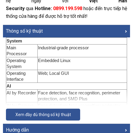
hệ ngay với
Việt Hàn
Security
qua
Hotline:
0899.199.598
hoặc đến trực tiếp hệ
thống cửa hàng để được hỗ trợ tốt nhất!
Thông số kỹ thuật
System
Main 
Industrial-grade processor
Processor
Operating 
Embedded Linux
System
Operating 
Web; Local GUI
Interface
AI
AI by Recorder
Face detection, face recognition, perimeter 
protection, and SMD Plus
AI by Camera
Face detection; face recognition; perimeter 
protection; SMD Plus; people counting; stereo 
Xem đầy đủ thông số kỹ thuật
analysis; heat map
Perimeter Protection
Hướng dẫn
Perimeter 
2 channels, 10 IVS rules for each channel