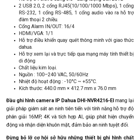
2 USB 2.0, 2 cổng RJ45(10/100/1000 Mbps), 1 cổng 
RS-232, 1 cổng RS-485, 1 cổng audio vào ra hỗ trợ 
đàm thoại 2 chiều. 
Cổng Alarm IN/OUT: 16/4
HDMI/VGA: 1/1
Hỗ trợ điều khiển quay quét thông minh với giao thức 
dahua.
Hỗ trợ xem lại và trực tiếp qua mạng máy tính thiết bị 
di động
Chất liệu kim loại.
Nguồn : 100–240 VAC, 50/60Hz
Nhiệt độ hoạt động : -10°C ~ +55°C. 
Kích thước: 440.0 mm × 412.7 mm x 76.0 mm
Đầu ghi hình camera IP Dahua DHI-NVR4216-EI
mang lại
giải pháp giám sát an ninh tiên tiến với tính năng hỗ trợ độ
phân giải 16MP, 4K và tích hợp AI, giúp phát hiện chuyển
động và nhận diện khuôn mặt, đảm bảo an ninh tuyệt đối.
Đừng bỏ lỡ cơ hội sở hữu những thiết bị ghi hình chất