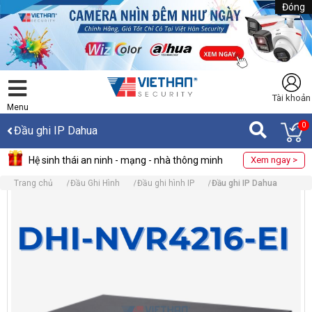
Đóng
Tài khoản
Menu
0
Đầu ghi IP Dahua
Hệ sinh thái an ninh - mạng - nhà thông minh
Xem ngay >
Trang chủ
Đầu Ghi Hình
Đầu ghi hình IP
Đầu ghi IP Dahua