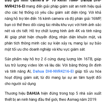
Đầu ghi hình camera IP 16 Kênh 16MP Dahua DHI-
NVR4216-EI
mang đến giải pháp giám sát an ninh hiệu quả
cho các hệ thống có yêu cầu giám sát diện rộng. Với khả
năng hỗ trợ lên đến 16 kênh camera và độ phân giải 16MP,
bạn có thể theo dõi cùng lúc nhiều khu vực với hình ảnh sắc
nét và chi tiết. Hỗ trợ chất lượng hình ảnh 4K và tính năng
AI giúp phát hiện chuyển động, nhận diện khuôn mặt, và
phân tích thông minh các sự kiện xảy ra, mang lại sự bảo
mật tối ưu cho doanh nghiệp và khu vực giám sát.
Sản phẩm này hỗ trợ 2 ổ cứng dung lượng lớn 16TB, giúp
lưu trữ lượng video lớn và lâu dài. Với băng thông ổn định
và tính năng AI,
Dahua DHI-NVR4216-EI
giúp tối ưu hóa
hoạt động giám sát, từ đó mang lại sự an tâm tuyệt đối
cho người sử dụng
Thương hiệu
DAHUA
hiện đứng trong top 5 nhà sản xuất
thiết bị an ninh hàng đầu thế giới, theo Asmag năm 2019.