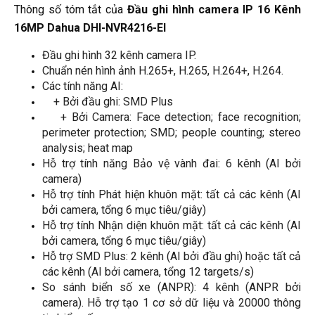
Thông số tóm tắt của
Đầu ghi hình camera IP 16 Kênh
16MP Dahua DHI-NVR4216-EI
Đầu ghi hình 32 kênh camera IP.
Chuẩn nén hình ảnh H.265+, H.265, H.264+, H.264.
Các tính năng AI:
    + Bởi đầu ghi: SMD Plus
    + Bởi Camera: Face detection; face recognition; 
perimeter protection; SMD; people counting; stereo 
analysis; heat map
Hỗ trợ tính năng Bảo vệ vành đai: 6 kênh (AI bởi 
camera)
Hỗ trợ tính Phát hiện khuôn mặt: tất cả các kênh (AI 
bởi camera, tổng 6 mục tiêu/giây)
Hỗ trợ tính Nhận diện khuôn mặt: tất cả các kênh (AI 
bởi camera, tổng 6 mục tiêu/giây)
Hỗ trợ SMD Plus: 2 kênh (AI bởi đầu ghi) hoặc tất cả 
các kênh (AI bởi camera, tổng 12 targets/s)
So sánh biển số xe (ANPR): 4 kênh (ANPR bởi 
camera). Hỗ trợ tạo 1 cơ sở dữ liệu và 20000 thông 