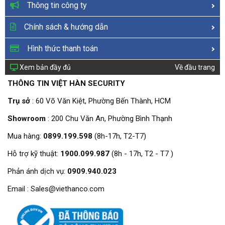
Thông tin công ty
Intelligent Alarm
Face detection; face recognition; perimeter 
protection; SMD Plus; people counting; stereo 
analysis; heat m
Chính sách & hướng dẫn
Alarm Linkage
Record; snapshot; IPC external alarm output; 
audio; buzzer; log; preset; email
Hình thức thanh toán
Port
Xem bản đầy đủ
Về đầu trang
Audio Input
1-channel RCA
Audio Output
1-channel RCA
THÔNG TIN VIỆT HÀN SECURITY
Alarm Input
4 channels
Trụ sở
: 60 Võ Văn Kiệt, Phường Bến Thành, HCM
Alarm Output
2 channels
HDD Interface
2 SATA ports, up to 16 TB.The maximum 
Showroom
: 200 Chu Văn An, Phường Bình Thạnh
HDD capacity varies with environment 
Mua hàng:
0899.199.598
(8h-17h, T2-T7)
temperature.
USB
2 (1 front USB 2.0 port, 1 rear USB 2.0 port)
Hỗ trợ kỹ thuật:
1900.099.987
(8h - 17h, T2 - T7 )
HDMI
1
Phản ánh dịch vụ:
0909.940.023
VGA
1
Network Port
1 (10/100/1000 Mbps Ethernet port, RJ-45)
Email : Sales@viethanco.com
General
Power Supply
12 VDC, 4 A
Power 