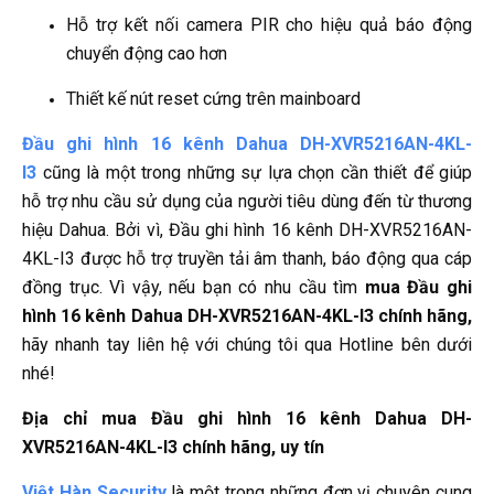
Hỗ trợ kết nối camera PIR cho hiệu quả báo động
chuyển động cao hơn
Thiết kế nút reset cứng trên mainboard
Đầu ghi hình 16 kênh Dahua DH-XVR5216AN-4KL-
I3
cũng là một trong những sự lựa chọn cần thiết để giúp
hỗ trợ nhu cầu sử dụng của người tiêu dùng đến từ thương
hiệu Dahua. Bởi vì, Đầu ghi hình 16 kênh DH-XVR5216AN-
4KL-I3 được hỗ trợ truyền tải âm thanh, báo động qua cáp
đồng trục. Vì vậy, nếu bạn có nhu cầu tìm
mua Đầu ghi
hình 16 kênh Dahua DH-XVR5216AN-4KL-I3 chính hãng,
hãy nhanh tay liên hệ với chúng tôi qua Hotline bên dưới
nhé!
Địa chỉ mua Đầu ghi hình 16 kênh Dahua DH-
XVR5216AN-4KL-I3 chính hãng, uy tín
Việt Hàn Security
là một trong những đơn vị chuyên cung