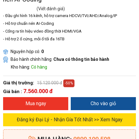
(Viết đánh giá)
- Đầu ghi hình 16 kênh, hỗ trợ camera HDCVI/TVI/AHD/Analog/IP
- Hỗ trợ chuẩn nén AI-Coding
- Cổng ra tín hiệu video đồng thời HDMI/VGA
- Hỗ trợ 2 ổ cứng, mỗi ổ tối đa 16TB
Nguyên hộp có:
0
Bảo hành chính hãng:
Chưa có thông tin bảo hành
Kho hàng:
Có hàng
Giá thị trường:
15.120.000 đ
-50%
7.560.000 đ
Giá bán :
Mua ngay
Cho vào giỏ
Đăng ký Đại Lý - Nhận Gía Tốt Nhất >> Xem Ngay