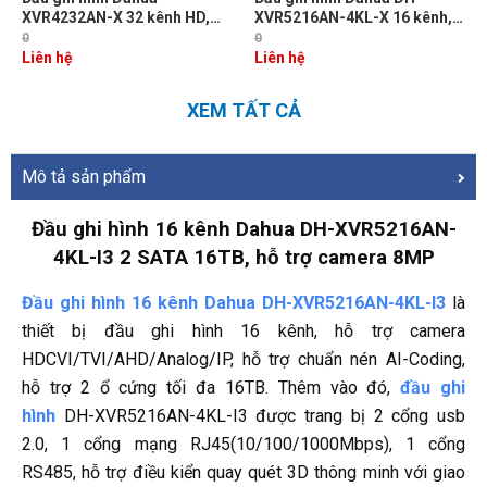
XVR4232AN-X 32 kênh HD,
XVR5216AN-4KL-X 16 kênh,
tích hợp công nghệ 5 in 1,
ghi hình 4K, chuẩn Ovif, hỗ trợ
0
0
Chuẩn nén hình ảnh H265
ổ 2 cứng 10TB
Liên hệ
Liên hệ
XEM TẤT CẢ
Mô tả sản phẩm
Đầu ghi hình 16 kênh Dahua DH-XVR5216AN-
4KL-I3 2 SATA 16TB, hỗ trợ camera 8MP
Đầu ghi hình 16 kênh Dahua DH-XVR5216AN-4KL-I3
là
thiết bị đầu ghi hình 16 kênh, hỗ trợ camera
HDCVI/TVI/AHD/Analog/IP, hỗ trợ chuẩn nén AI-Coding,
hỗ trợ 2 ổ cứng tối đa 16TB. Thêm vào đó,
đầu ghi
hình
DH-XVR5216AN-4KL-I3 được trang bị 2 cổng usb
2.0, 1 cổng mạng RJ45(10/100/1000Mbps), 1 cổng
RS485, hỗ trợ điều kiển quay quét 3D thông minh với giao