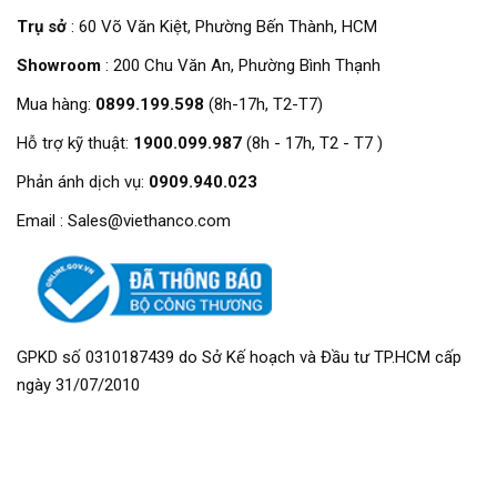
Audio Output
1, RCA
Trụ sở
: 60 Võ Văn Kiệt, Phường Bến Thành, HCM
Yes (share the same audio input with
Two-way Talk
the first channel)
Showroom
: 200 Chu Văn An, Phường Bình Thạnh
2 SATA ports,up to 16 TB for a single
Mua hàng:
0899.199.598
(8h-17h, T2-T7)
HDD Interface
HDD, the maximum HDD capacity
varies with environment temperature
Hỗ trợ kỹ thuật:
1900.099.987
(8h - 17h, T2 - T7 )
RS-485
1
Phản ánh dịch vụ:
0909.940.023
2 (1 front USB 2.0 port, 1 rear USB 3.0
USB
port)
Email : Sales@viethanco.com
HDMI
1
VGA
1
1 (10/100/1000 Mbps Ethernet port,
Network Port
RJ-45)
General
GPKD số 0310187439 do Sở Kế hoạch và Đầu tư TP.HCM cấp
Power Supply
12 VDC, 5 A
ngày 31/07/2010
Power
Lower than 15 W
Consumption
Net Weight
1.77 kg (3.90 lb)
Product
1U, 375 × 289 × 53 mm (W × D × H)
Dimensions