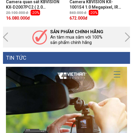
Camera quan sát KBVISION
Camera KBVISION KX-
KX-D2007PC2 ( 2.0
1001S4 1.0 Megapixel, IR
Megapixel, hồng ngoại
20m, F2.8mm, IP67, vỏ kim
-20%
-20%
20.100.000 đ
840.000 đ
150m)
loại, Camera 4 in 1
16.080.000
đ
672.000
đ
SẢN PHẨM CHÍNH HÃNG
An tâm mua sắm với 100%
sản phẩm chính hãng
TIN TỨC