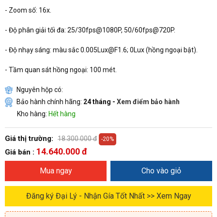
- Zoom số: 16x.
- Độ phân giải tối đa: 25/30fps@1080P, 50/60fps@720P.
- Độ nhạy sáng: màu sắc 0.005Lux@F1.6; 0Lux (hồng ngoại bật).
- Tầm quan sát hồng ngoại: 100 mét.
Nguyên hộp có:
Bảo hành chính hãng:
24 tháng -
Xem điểm bảo hành
Kho hàng:
Hết hàng
Giá thị trường:
18.300.000 đ
-20%
14.640.000 đ
Giá bán :
Mua ngay
Cho vào giỏ
Đăng ký Đại Lý - Nhận Gía Tốt Nhất >> Xem Ngay