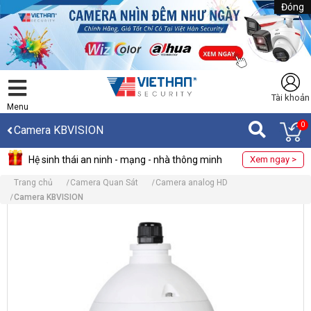
Đóng
Tài khoản
Menu
0
Camera KBVISION
Hệ sinh thái an ninh - mạng - nhà thông minh
Xem ngay >
Trang chủ
Camera Quan Sát
Camera analog HD
Camera KBVISION