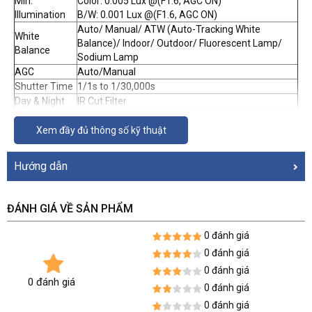
Min.
Color: 0.005 Lux @(F1.6, AGC ON)
Illumination
B/W: 0.001 Lux @(F1.6, AGC ON)
Auto/ Manual/ ATW (Auto-Tracking White
White
Balance)/ Indoor/ Outdoor/ Fluorescent Lamp/
Balance
Sodium Lamp
AGC
Auto/Manual
Shutter Time
1/1s to 1/30,000s
Day & Night
IR Cut Filter
Digital Zoom
16×
Privacy Mask
Xem đầy đủ thông số kỹ thuật
24 programmable privacy masks
Focus Mode
Auto/Semi-automatic/Manual
WDR
120dB
Hướng dẫn
Lens
Focal Length
5 mm to 75 mm, 15× optical
Zoom Speed
Approx. 2.4 s (optical lens, wide-tele)
ĐÁNH GIÁ VỀ SẢN PHẨM
Horizontal field of view: 53.8°to 4.0°(wide-tele)
FOV
Vertical field of view: 31.9°to 2.3°(wide-tele)
0 đánh giá
Diagonal field of view: 60.4°to 4.6°(wide-tele)
0 đánh giá
Working
10 mm to 1500 mm (wide-tele)
0 đánh giá
Distance
0 đánh giá
0 đánh giá
Aperture
F1.6 to F3.0
Range
0 đánh giá