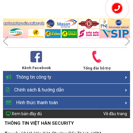
131°F)
Environment
Working Humidity: ≤ 90%
Protection
TVS 4000V Lightning Protection, Surge Protection
Level
and Voltage Transient Protection
Material
ADC12, PC, PMMA, SECC
In-Ceiling Mounting Indoor Models: Φ165 mm ×
168 mm
Dimensions
Ceiling Mounting Indoor Models: Φ165 mm ×179.5
mm
Weight
Approx. 2 kg (4.41 lb)
Kênh Facebook
Tổng đài hỗ trợ
Thông tin công ty
Chính sách & hướng dẫn
Hình thức thanh toán
Xem bản đầy đủ
Về đầu trang
THÔNG TIN VIỆT HÀN SECURITY