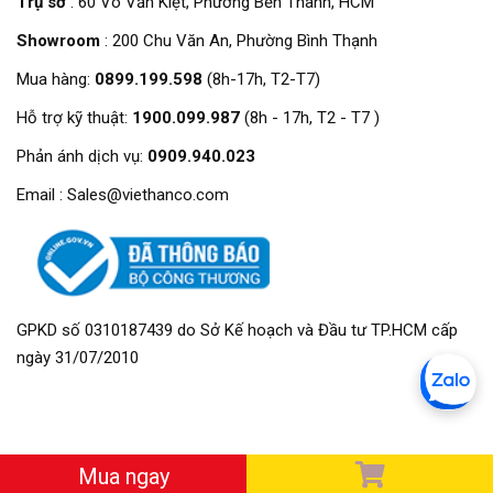
Trụ sở
: 60 Võ Văn Kiệt, Phường Bến Thành, HCM
Showroom
: 200 Chu Văn An, Phường Bình Thạnh
Mua hàng:
0899.199.598
(8h-17h, T2-T7)
Hỗ trợ kỹ thuật:
1900.099.987
(8h - 17h, T2 - T7 )
Phản ánh dịch vụ:
0909.940.023
Email : Sales@viethanco.com
GPKD số 0310187439 do Sở Kế hoạch và Đầu tư TP.HCM cấp
ngày 31/07/2010
Mua ngay