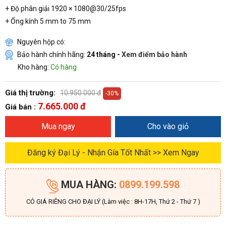
+ Độ phân giải 1920 × 1080@30/25fps
+ Ống kính 5 mm to 75 mm
Nguyên hộp có:
Bảo hành chính hãng:
24 tháng -
Xem điểm bảo hành
Kho hàng:
Có hàng
Giá thị trường:
10.950.000 đ
-30%
7.665.000 đ
Giá bán :
Mua ngay
Cho vào giỏ
Đăng ký Đại Lý - Nhận Gía Tốt Nhất >> Xem Ngay
MUA HÀNG:
0899.199.598
CÓ GIÁ RIÊNG CHO ĐẠI LÝ (Làm việc : 8H-17H, Thứ 2 - Thứ 7 )