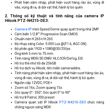
Phát hiện xâm nhập, phát hiện vượt hàng rào ảo, vùng đi
vào, vùng đi ra, di dời vật thể, hành lý bỏ quên.
2. Thông số kỹ thuật và tính năng của camera IP
Hilook PTZ-N4215-DE3:
Camera IP
mini Speed Dome quay quét trong nhà 2MP
Cảm biến 1/2.8"" Progressive Scan CMOS
Chuẩn nén H.265+/H.265
Độ nhạy sáng Color: 0.005 Lux @(F1.6, AGC ON)
Độ phân giải 1920 × 1080@30/25fps
Ống kính 5 mm to 75 mm
Tính năng WDR/3D DNR/ HLC/ICR/Defog, EIS
Hỗ trợ thẻ nhớ tối đa 256GB
Hỗ trợ dịch vụ Hilook, tên miền cameraddns.
Tính năng phát hiện xâm nhập, phát hiện vượt hàng rào ảo,
vùng đi vào, vùng đi ra, di dời vật thể, hành lý bỏ quên.
Nguồn cấp 12VDC, POE+
Zoom số 16x, Zoom quang 15x.
Góc quay 0°- 350°; Góc quét 0° to 90°
Hỗ trợ 8 Patrol, 300 preset
Camera quan sát IP Hilook
PTZ-N4215-DE3
chức năng
chống ngược sáng WDR.