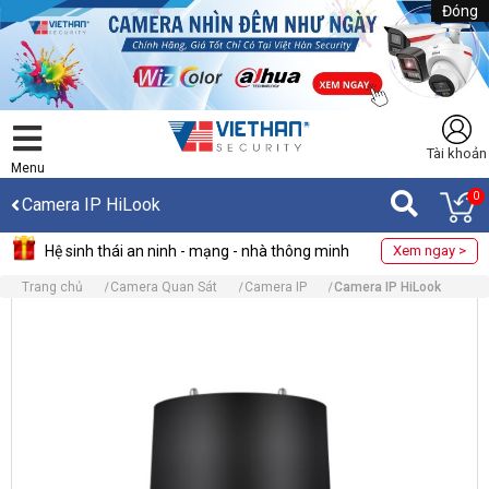
Đóng
Tài khoản
Menu
0
Camera IP HiLook
Hệ sinh thái an ninh - mạng - nhà thông minh
Xem ngay >
Trang chủ
Camera Quan Sát
Camera IP
Camera IP HiLook