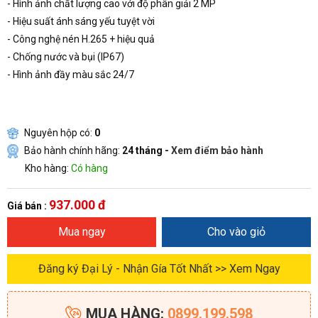
- Hình ảnh chất lượng cao với độ phân giải 2 MP
- Hiệu suất ánh sáng yếu tuyệt vời
- Công nghệ nén H.265 + hiệu quả
- Chống nước và bụi (IP67)
- Hình ảnh đầy màu sắc 24/7
Nguyên hộp có:
0
Bảo hành chính hãng:
24 tháng -
Xem điểm bảo hành
Kho hàng:
Có hàng
937.000 đ
Giá bán :
Mua ngay
Cho vào giỏ
Đăng ký Đại Lý - Nhận Gía Tốt Nhất >> Xem Ngay
MUA HÀNG:
0899.199.598