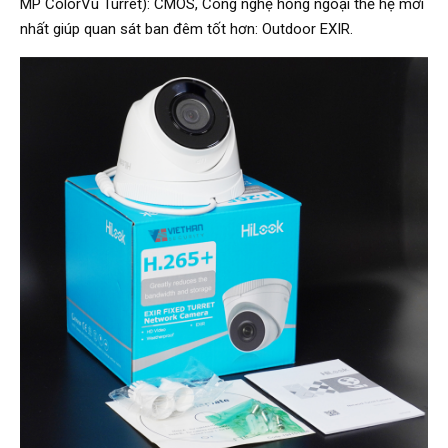
MP ColorVu Turret): CMOS, Công nghệ hồng ngoại thế hệ mới
nhất giúp quan sát ban đêm tốt hơn: Outdoor EXIR.