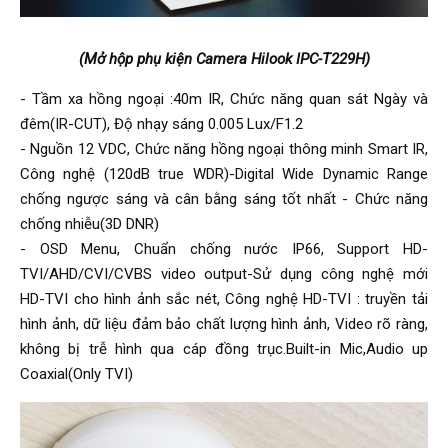
(Mở hộp phụ kiện Camera Hilook IPC-T229H)
- Tầm xa hồng ngoại :40m IR, Chức năng quan sát Ngày và
đêm(IR-CUT), Độ nhạy sáng 0.005 Lux/F1.2
- Nguồn 12 VDC, Chức năng hồng ngoại thông minh Smart IR,
Công nghệ (120dB true WDR)-Digital Wide Dynamic Range
chống ngược sáng và cân bằng sáng tốt nhất - Chức năng
chống nhiễu(3D DNR)
- OSD Menu, Chuẩn chống nước IP66, Support HD-
TVI/AHD/CVI/CVBS video output-Sử dụng công nghệ mới
HD-TVI cho hình ảnh sắc nét, Công nghệ HD-TVI : truyền tải
hình ảnh, dữ liệu đảm bảo chất lượng hình ảnh, Video rõ ràng,
không bị trễ hình qua cáp đồng trục.Built-in Mic,Audio up
Coaxial(Only TVI)