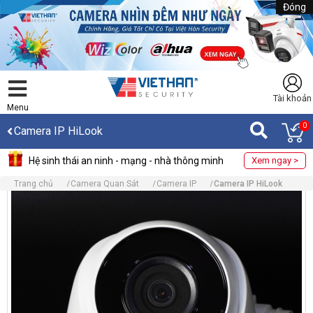
Đóng
Tài khoản
Menu
0
Camera IP HiLook
Hệ sinh thái an ninh - mạng - nhà thông minh
Xem ngay >
Trang chủ
Camera Quan Sát
Camera IP
Camera IP HiLook