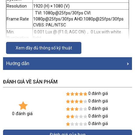
Resolution
1920 (H) × 1080 (V)
TVI: 1080p@25fps/30fps CVI:
Frame Rate
1080p@25fps/30fps AHD:1080p@25fps/30fps
CVBS: PAL/NTSC
Min.
0.001 Lux @ (F1.0, AGC ON)， 0 Lux with white
Illumination
light
PAL: 1/25 s to 1/50,000 s;NTSC: 1/30 s to
Shutter Time
Xem đầy đủ thông số kỹ thuật
1/50,000 s
Lens
2.8 mm/3.6 mm/6 mm fixed lens
Hướng dẫn
2.8 mm, horizontal FOV: 102°, vertical FOV: 54°,
diagonal FOV: 121° 3.6 mm, horizontal FOV: 80°,
Field Of View
vertical FOV: 43°, diagonal FOV: 95° 6 mm,
ĐÁNH GIÁ VỀ SẢN PHẨM
horizontal FOV: 52°, vertical FOV: 29°, diagonal
FOV: 61°
0 đánh giá
Lens Mount
M12
0 đánh giá
Flashing Light Alarm (White Light);Solid Light
Light Alarm
0 đánh giá
Alarm (White Light)
0 đánh giá
Day & Night
Color
0 đánh giá
WDR (Wide
0 đánh giá
Dynamic
Digital WDR
Đánh giá của bạn
Range)