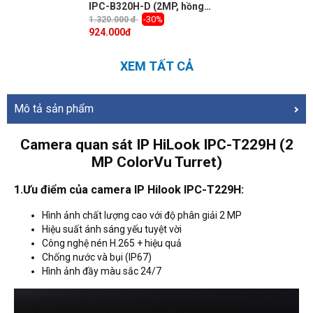
IPC-B320H-D (2MP, hồng
ngoại 20m)
-30%
1.320.000 đ
924.000
đ
XEM TẤT CẢ
Mô tả sản phẩm
Camera quan sát IP HiLook IPC-T229H (2
MP ColorVu Turret)
1.Ưu điểm của camera IP Hilook IPC-T229H:
Hình ảnh chất lượng cao với độ phân giải 2 MP
Hiệu suất ánh sáng yếu tuyệt vời
Công nghệ nén H.265 + hiệu quả
Chống nước và bụi (IP67)
Hình ảnh đầy màu sắc 24/7