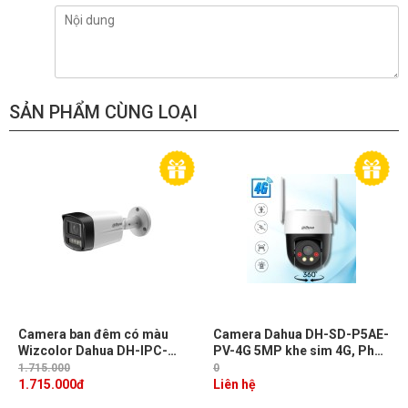
SẢN PHẨM CÙNG LOẠI
Camera ban đêm có màu
Camera Dahua DH-SD-P5AE-
Wizcolor Dahua DH-IPC-
PV-4G 5MP khe sim 4G, Phát
HFW2449TL-S-PRO 4MP
hiện người, xe, Theo dõi
1.715.000
0
hồng ngoại 50m, AI-ISP
chuyển động, Tích hợp Mic &
1.715.000
đ
Liên hệ
loa