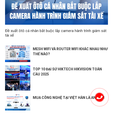
Đề xuất ôtô cá nhân bắt buộc lắp camera hành trình giám sát
tài xế
MESH WIFI VÀ ROUTER WIFI KHÁC NHAU NHƯ
THẾ NÀO?
TOP 10 ĐẠI SỨ HIKTECH HIKVISION TOÀN
CẦU 2025
MUA CÔNG NGHỆ TẠI VIỆT HÀN LÀ AN TÂM