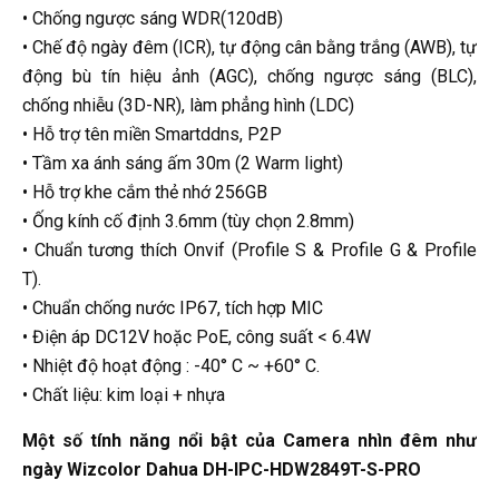
• Chống ngược sáng WDR(120dB)
• Chế độ ngày đêm (ICR), tự động cân bằng trắng (AWB), tự
động bù tín hiệu ảnh (AGC), chống ngược sáng (BLC),
chống nhiễu (3D-NR), làm phẳng hình (LDC)
• Hỗ trợ tên miền Smartddns, P2P
• Tầm xa ánh sáng ấm 30m (2 Warm light)
• Hỗ trợ khe cắm thẻ nhớ 256GB
• Ống kính cố định 3.6mm (tùy chọn 2.8mm)
• Chuẩn tương thích Onvif (Profile S & Profile G & Profile
T).
• Chuẩn chống nước IP67, tích hợp MIC
• Điện áp DC12V hoặc PoE, công suất < 6.4W
• Nhiệt độ hoạt động : -40° C ~ +60° C.
• Chất liệu: kim loại + nhựa
Một số tính năng nổi bật của Camera nhìn đêm như
ngày Wizcolor Dahua DH-IPC-HDW2849T-S-PRO