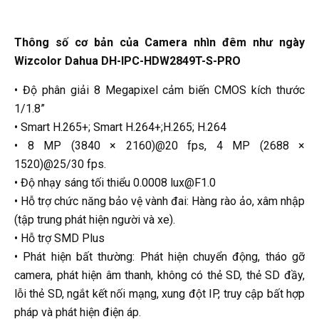
Thông số cơ bản của Camera nhìn đêm như ngày
Wizcolor Dahua DH-IPC-HDW2849T-S-PRO
• Độ phân giải 8 Megapixel cảm biến CMOS kích thước
1/1.8”
• Smart H.265+; Smart H.264+;H.265; H.264
• 8 MP (3840 × 2160)@20 fps, 4 MP (2688 ×
1520)@25/30 fps.
• Độ nhạy sáng tối thiểu 0.0008 lux@F1.0
• Hỗ trợ chức năng bảo vệ vành đai: Hàng rào ảo, xâm nhập
(tập trung phát hiện người và xe).
• Hỗ trợ SMD Plus
• Phát hiện bất thường: Phát hiện chuyển động, tháo gỡ
camera, phát hiện âm thanh, không có thẻ SD, thẻ SD đầy,
lỗi thẻ SD, ngắt kết nối mạng, xung đột IP, truy cập bất hợp
pháp và phát hiện điện áp.