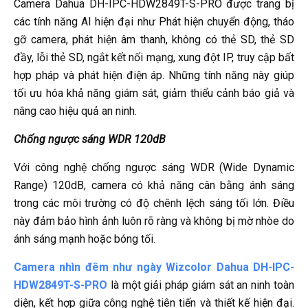
Camera Dahua DH-IPC-HDW2849T-S-PRO được trang bị
các tính năng AI hiện đại như Phát hiện chuyển động, tháo
gỡ camera, phát hiện âm thanh, không có thẻ SD, thẻ SD
đầy, lỗi thẻ SD, ngắt kết nối mạng, xung đột IP, truy cập bất
hợp pháp và phát hiện điện áp. Những tính năng này giúp
tối ưu hóa khả năng giám sát, giảm thiểu cảnh báo giả và
nâng cao hiệu quả an ninh.
Chống ngược sáng WDR 120dB
Với công nghệ chống ngược sáng WDR (Wide Dynamic
Range) 120dB, camera có khả năng cân bằng ánh sáng
trong các môi trường có độ chênh lệch sáng tối lớn. Điều
này đảm bảo hình ảnh luôn rõ ràng và không bị mờ nhòe do
ánh sáng mạnh hoặc bóng tối.
Camera nhìn đêm như ngày Wizcolor Dahua DH-IPC-
HDW2849T-S-PRO
là một giải pháp giám sát an ninh toàn
diện, kết hợp giữa công nghệ tiên tiến và thiết kế hiện đại.