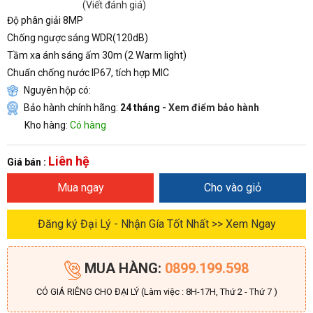
(Viết đánh giá)
Độ phân giải 8MP
Chống ngược sáng WDR(120dB)
Tầm xa ánh sáng ấm 30m (2 Warm light)
Chuẩn chống nước IP67, tích hợp MIC
Nguyên hộp có:
Bảo hành chính hãng:
24 tháng -
Xem điểm bảo hành
Kho hàng:
Có hàng
Liên hệ
Giá bán :
Mua ngay
Cho vào giỏ
Đăng ký Đại Lý - Nhận Gía Tốt Nhất >> Xem Ngay
MUA HÀNG:
0899.199.598
CÓ GIÁ RIÊNG CHO ĐẠI LÝ (Làm việc : 8H-17H, Thứ 2 - Thứ 7 )