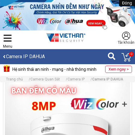
Đóng
Tài khoản
Menu
0
Camera IP DAHUA
Hệ sinh thái an ninh - mạng - nhà thông minh
Xem ngay >
Trang chủ
Camera Quan Sát
Camera IP
Camera IP DAHUA