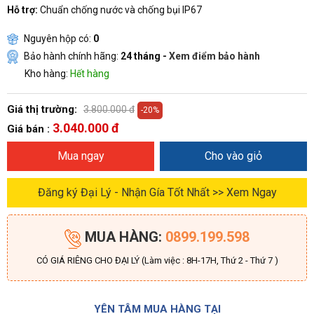
Hỗ trợ:
Chuẩn chống nước và chống bụi IP67
Nguyên hộp có:
0
Bảo hành chính hãng:
24 tháng -
Xem điểm bảo hành
Kho hàng:
Hết hàng
Giá thị trường:
3.800.000 đ
-20%
3.040.000 đ
Giá bán :
Mua ngay
Cho vào giỏ
Đăng ký Đại Lý - Nhận Gía Tốt Nhất >> Xem Ngay
MUA HÀNG:
0899.199.598
CÓ GIÁ RIÊNG CHO ĐẠI LÝ (Làm việc : 8H-17H, Thứ 2 - Thứ 7 )
YÊN TÂM MUA HÀNG TẠI