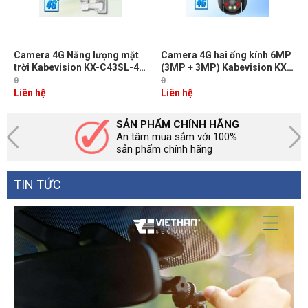
Camera 4G Năng lượng mặt
Camera 4G hai ống kính 6MP
trời Kabevision KX-C43SL-4G
(3MP + 3MP) Kabevision KX-
4MP, Còi hú, Đèn chớp cảnh
SM6L-4G, Cảnh báo đèn &
0
0
báo, Tích hợp cảm biến PIR,
còi, Đàm thoại 2 chiều, Nhận
Liên hệ
Liên hệ
Thẻ nhớ 512GB, IR 30m + Đèn
diện người và xe, LED/IR30m,
LED Full Color 20m
IP66
SẢN PHẨM CHÍNH HÃNG
An tâm mua sắm với 100%
sản phẩm chính hãng
TIN TỨC