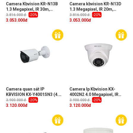
Camera Kbvision KR-N13B
Camera kbvision KR-N13D
1.3 Megapixel, IR 30m,
1.3 Megapixel, IR 20m,
F3.6mm, Push Video, PoE,
F3.6mm, Push Video, PoE,
-20%
-20%
3.816.000 đ
3.816.000 đ
góc nhìn 75 độ
Onvif
3.053.000
đ
3.053.000
đ
Camera quan sát IP
Camera Ip Kbvision KX-
KBVISION KX-Y4001SN3 (4.0
4002N2 4.0 Megapixel, IR
Megapixel, hồng ngoại 30m)
30m, F3.6mm góc nhìn 83 độ,
-20%
-20%
3.900.000 đ
3.900.000 đ
Push Video, Cloud, ONVIF,
3.120.000
đ
3.120.000
đ
PoE