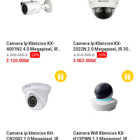
Camera Ip Kbvision KX-
Camera Ip Kbvision KX-
4001N2 4.0 Megapixel, IR
2022N 2.0 Megapixel, IR 30m
30m, Ống kính F3.6mm góc
SMD, F3.6mm góc nhìn 83
-20%
-20%
3.900.000 đ
3.816.000 đ
nhìn 83 độ, Push Video,
độ, MicroSD, Push Video,
3.120.000
đ
3.053.000
đ
Cloud, PoE
Cloud, PoE
Camera ip kbvision KH-
Camera Wifi Kbvision KX-
CN2002 2.0 Megapixel, IR
H13PWN 1.3 Megapixel, IR