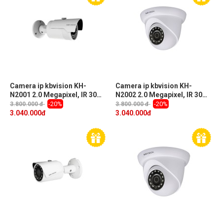
Camera ip kbvision KH-
Camera ip kbvision KH-
N2001 2.0 Megapixel, IR 30m,
N2002 2.0 Megapixel, IR 30m,
f3.6mm, Onvif, IP67
f3.6mm, Onvif, IP67
-20%
-20%
3.800.000 đ
3.800.000 đ
3.040.000
đ
3.040.000
đ