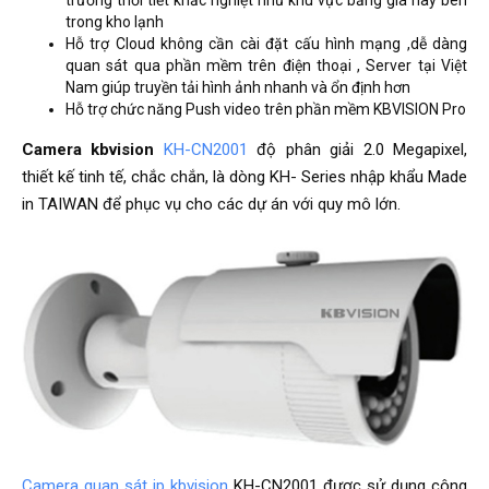
trong kho lạnh
Hỗ trợ Cloud không cần cài đặt cấu hình mạng ,dễ dàng
quan sát qua phần mềm trên điện thoại , Server tại Việt
Nam giúp truyền tải hình ảnh nhanh và ổn định hơn
Hỗ trợ chức năng Push video trên phần mềm KBVISION Pro
Camera kbvision
KH-CN2001
độ phân giải 2.0 Megapixel,
thiết kế tinh tế, chắc chắn, là dòng KH- Series nhập khẩu Made
in TAIWAN để phục vụ cho các dự án với quy mô lớn.
Camera quan sát ip kbvision
KH-CN2001 được sử dụng công