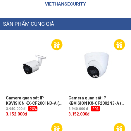
VIETHANSECURITY
SẢN PHẨM CÙNG GIÁ
Camera quan sát IP
Camera quan sát IP
KBVISION KX-CF2001N3-A (
KBVISION KX-CF2002N3-A (
2.0 Megapixel, hồng ngoại
2.0 Megapixel, hồng ngoại
-20%
-20%
3.940.000 đ
3.940.000 đ
30m)
30m)
3.152.000
đ
3.152.000
đ