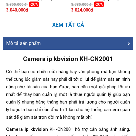
30m, f3.6mm, Onvif, IP67
10m, F2mm, Micro SD, Push
-20%
-20%
3.800.000 đ
3.780.000 đ
Video, Onvif
3.040.000
đ
3.024.000
đ
XEM TẤT CẢ
Mô tả sản phẩm
Camera ip kbvision KH-CN2001
Có thể bạn có nhiều cửa hàng hay văn phòng mà bạn không
thể cùng lúc giám sát hay phải đi tới đi lui để giám sát an ninh
cũng như tài sản của bạn được, bạn cần một giải pháp tối ưu
nhất để thay bạn quản lý, một là thuê người quản lý giúp bạn
quản lý nhưng hàng tháng bạn phải trả lương cho người quản
lý hoặc là bạn chỉ cần đầu tư 1 lần cho hệ thống camera quan
sát để giám sát trọn đời mà không mất phí.
Camera ip kbvision
KH-CN2001 hỗ trợ cân bằng ánh sáng,