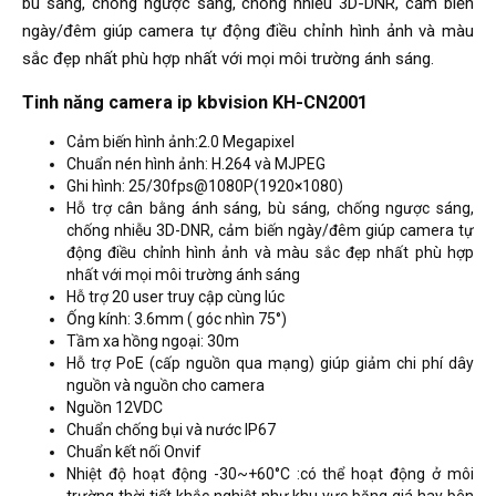
bù sáng, chống ngược sáng, chống nhiễu 3D-DNR, cảm biến
ngày/đêm giúp camera tự động điều chỉnh hình ảnh và màu
sắc đẹp nhất phù hợp nhất với mọi môi trường ánh sáng.
Tinh năng camera ip kbvision KH-CN2001
Cảm biến hình ảnh:2.0 Megapixel
Chuẩn nén hình ảnh: H.264 và MJPEG
Ghi hình: 25/30fps@1080P(1920×1080)
Hỗ trợ cân bằng ánh sáng, bù sáng, chống ngược sáng,
chống nhiễu 3D-DNR, cảm biến ngày/đêm giúp camera tự
động điều chỉnh hình ảnh và màu sắc đẹp nhất phù hợp
nhất với mọi môi trường ánh sáng
Hỗ trợ 20 user truy cập cùng lúc
Ống kính: 3.6mm ( góc nhìn 75°)
Tầm xa hồng ngoại: 30m
Hỗ trợ PoE (cấp nguồn qua mạng) giúp giảm chi phí dây
nguồn và nguồn cho camera
Nguồn 12VDC
Chuẩn chống bụi và nước IP67
Chuẩn kết nối Onvif
Nhiệt độ hoạt động -30~+60°C :có thể hoạt động ở môi
trường thời tiết khắc nghiệt như khu vực băng giá hay bên