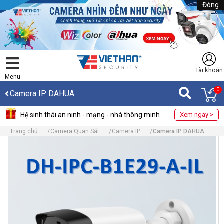
Đóng
Tài khoản
Menu
0
Camera IP DAHUA
Hệ sinh thái an ninh - mạng - nhà thông minh
Xem ngay >
Trang chủ
Camera Quan Sát
Camera IP
Camera IP DAHUA