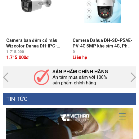
Camera ban đêm có màu
Camera Dahua DH-SD-P5AE-
Wizcolor Dahua DH-IPC-
PV-4G 5MP khe sim 4G, Phát
HFW2449TL-S-PRO 4MP
hiện người, xe, Theo dõi
1.715.000
0
hồng ngoại 50m, AI-ISP
chuyển động, Tích hợp Mic &
1.715.000
đ
Liên hệ
loa
SẢN PHẨM CHÍNH HÃNG
An tâm mua sắm với 100%
sản phẩm chính hãng
TIN TỨC