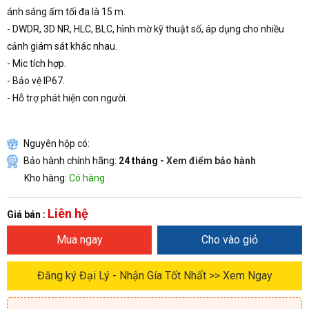
ánh sáng ấm tối đa là 15 m.
- DWDR, 3D NR, HLC, BLC, hình mờ kỹ thuật số, áp dụng cho nhiều
cảnh giám sát khác nhau.
- Mic tích hợp.
- Bảo vệ IP67.
- Hỗ trợ phát hiện con người.
Nguyên hộp có:
Bảo hành chính hãng:
24 tháng -
Xem điểm bảo hành
Kho hàng:
Có hàng
Liên hệ
Giá bán :
Mua ngay
Cho vào giỏ
Đăng ký Đại Lý - Nhận Gía Tốt Nhất >> Xem Ngay