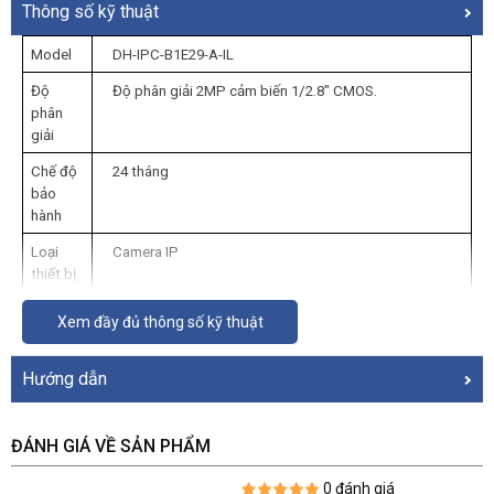
Thông số kỹ thuật
Model 
DH-IPC-B1E29-A-IL
Độ 
Độ phân giải 2MP cảm biến 1/2.8″ CMOS.
phân 
giải
Chế độ 
24 tháng
bảo 
hành
Loại 
Camera IP
thiết bị
Độ 
2.0 Megapixel
Xem đầy đủ thông số kỹ thuật
phân 
giải
Hướng dẫn
Camera 
Loại 3.6mm
theo 
ống 
ĐÁNH GIÁ VỀ SẢN PHẨM
kính
0 đánh giá
Tầm 
– Tích hợp đèn LED trợ sáng với khoảng cách 15m, IR 