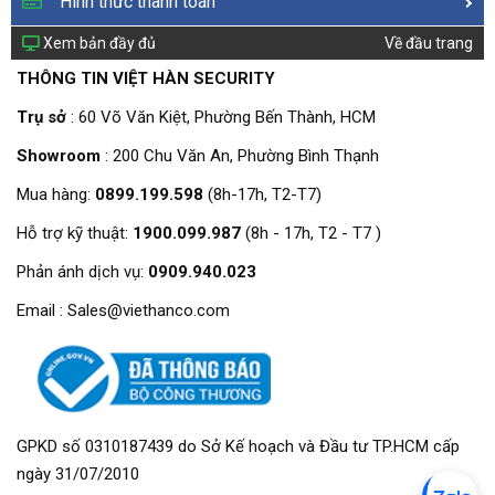
Hình thức thanh toán
Xem bản đầy đủ
Về đầu trang
THÔNG TIN VIỆT HÀN SECURITY
Trụ sở
: 60 Võ Văn Kiệt, Phường Bến Thành, HCM
Showroom
: 200 Chu Văn An, Phường Bình Thạnh
Mua hàng:
0899.199.598
(8h-17h, T2-T7)
Hỗ trợ kỹ thuật:
1900.099.987
(8h - 17h, T2 - T7 )
Phản ánh dịch vụ:
0909.940.023
Email : Sales@viethanco.com
GPKD số 0310187439 do Sở Kế hoạch và Đầu tư TP.HCM cấp
ngày 31/07/2010