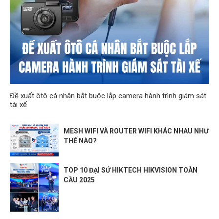
Đề xuất ôtô cá nhân bắt buộc lắp camera hành trình giám sát
tài xế
MESH WIFI VÀ ROUTER WIFI KHÁC NHAU NHƯ
THẾ NÀO?
TOP 10 ĐẠI SỨ HIKTECH HIKVISION TOÀN
CẦU 2025