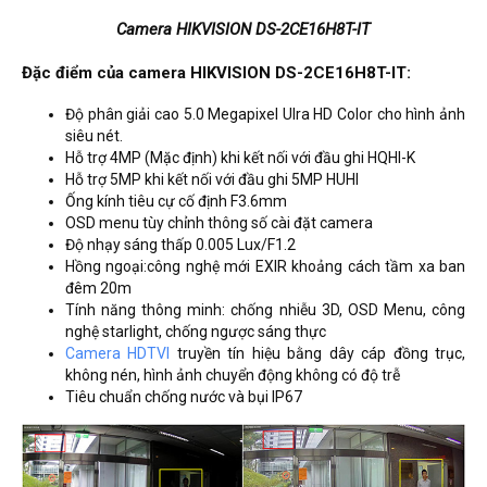
Camera HIKVISION DS-2CE16H8T-IT
Đặc điểm của camera HIKVISION DS-2CE16H8T-IT:
Độ phân giải cao 5.0 Megapixel Ulra HD Color cho hình ảnh
siêu nét.
Hỗ trợ 4MP (Mặc định) khi kết nối với đầu ghi HQHI-K
Hỗ trợ 5MP khi kết nối với đầu ghi 5MP HUHI
Ống kính tiêu cự cố định F3.6mm
OSD menu tùy chỉnh thông số cài đặt camera
Độ nhạy sáng thấp 0.005 Lux/F1.2
Hồng ngoại:công nghệ mới EXIR khoảng cách tầm xa ban
đêm 20m
Tính năng thông minh: chống nhiễu 3D, OSD Menu, công
nghệ starlight, chống ngược sáng thực
Camera HDTVI
truyền tín hiệu bằng dây cáp đồng trục,
không nén, hình ảnh chuyển động không có độ trễ
Tiêu chuẩn chống nước và bụi IP67