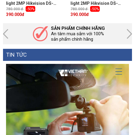
light 2MP Hikvision DS-
light 2MP Hikvision DS-
2CE16D0T-EXLF hồng ngoại
2CE16D0T-EXLF hồng ngoại
-50%
-50%
780.000 đ
780.000 đ
20m, đèn ánh sáng trắng
20m, đèn ánh sáng trắng
390.000
đ
390.000
đ
20m
20m
SẢN PHẨM CHÍNH HÃNG
An tâm mua sắm với 100%
sản phẩm chính hãng
TIN TỨC