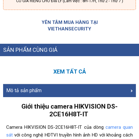
CÓ GIÁ RIÊNG CHO ĐẠI LÝ (Làm việc : 8H-17H, Thứ 2 - Thứ 7 )
YÊN TÂM MUA HÀNG TẠI
VIETHANSECURITY
SẢN PHẨM CÙNG GIÁ
XEM TẤT CẢ
Mô tả sản phẩm
Giới thiệu camera HIKVISION DS-
2CE16H8T-IT
Camera HIKVISION DS-2CE16H8T-IT của dòng
camera quan
sát
với công nghệ HDTVI truyền hình ảnh HD với khoảng cách