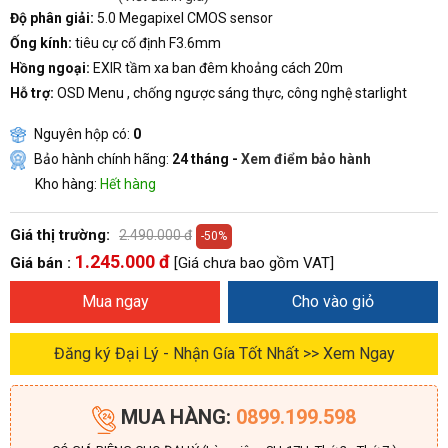
Độ phân giải:
5.0 Megapixel CMOS sensor
Ống kính:
tiêu cự cố định F3.6mm
Hồng ngoại:
EXIR tầm xa ban đêm khoảng cách 20m
Hỗ trợ:
OSD Menu , chống ngược sáng thực, công nghệ starlight
Nguyên hộp có:
0
Bảo hành chính hãng:
24 tháng -
Xem điểm bảo hành
Kho hàng:
Hết hàng
Giá thị trường:
2.490.000 đ
-50%
1.245.000 đ
Giá bán :
[Giá chưa bao gồm VAT]
Mua ngay
Cho vào giỏ
Đăng ký Đại Lý - Nhận Gía Tốt Nhất >> Xem Ngay
MUA HÀNG:
0899.199.598