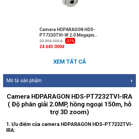
Camera HDPARAGON HDS-
PT7230TVI-IR 2.0 Megapixel,
PT Zoom 30X, IR 100m
-21%
30.804.000 đ
24.643.000
đ
XEM TẤT CẢ
Mô tả sản phẩm
Camera HDPARAGON HDS-PT7232TVI-IRA
( Độ phân giải 2.0MP, hồng ngoại 150m, hỗ
trợ 3D zoom)
1. Ưu điểm của camera HDPARAGON HDS-PT7232TVI-
IRA: