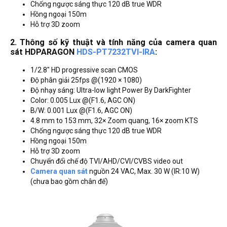
Chống ngược sáng thực 120 dB true WDR
Hồng ngoại 150m
Hỗ trợ 3D zoom
2. Thông số kỹ thuật và tính năng của camera quan
sát HDPARAGON
HDS-PT7232TVI-IRA
:
1/2.8" HD progressive scan CMOS
Độ phân giải 25fps @(1920 × 1080)
Độ nhạy sáng: Ultra-low light Power By DarkFighter
Color: 0.005 Lux @(F1.6, AGC ON)
B/W: 0.001 Lux @(F1.6, AGC ON)
4.8 mm to 153 mm, 32× Zoom quang, 16× zoom KTS
Chống ngược sáng thực 120 dB true WDR
Hồng ngoại 150m
Hỗ trợ 3D zoom
Chuyển đổi chế độ TVI/AHD/CVI/CVBS video out
Camera quan sát
nguồn 24 VAC, Max. 30 W (IR:10 W)
(chưa bao gồm chân đế)