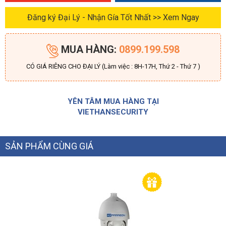
Đăng ký Đại Lý - Nhận Gía Tốt Nhất >> Xem Ngay
MUA HÀNG:
0899.199.598
CÓ GIÁ RIÊNG CHO ĐẠI LÝ (Làm việc : 8H-17H, Thứ 2 - Thứ 7 )
YÊN TÂM MUA HÀNG TẠI
VIETHANSECURITY
SẢN PHẨM CÙNG GIÁ