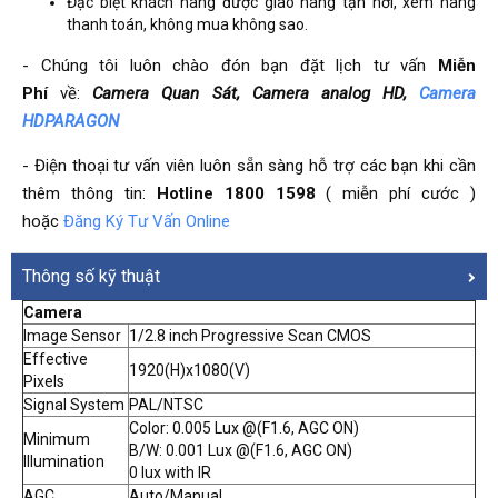
Đặc biệt khách hàng được giao hàng tận nơi, xem hàng
thanh toán, không mua không sao.
- Chúng tôi luôn chào đón bạn đặt lịch tư vấn
Miễn
Phí
về:
Camera Quan Sát, Camera analog HD,
Camera
HDPARAGON
- Điện thoại tư vấn viên luôn sẵn sàng hỗ trợ các bạn khi cần
thêm thông tin:
Hotline 1800 1598
( miễn phí cước )
hoặc
Đăng Ký Tư Vấn Online
Thông số kỹ thuật
Camera
Image Sensor
1/2.8 inch Progressive Scan CMOS
Effective
1920(H)x1080(V)
Pixels
Signal System
PAL/NTSC
Color: 0.005 Lux @(F1.6, AGC ON)
Minimum
B/W: 0.001 Lux @(F1.6, AGC ON)
Illumination
0 lux with IR
AGC
Auto/Manual