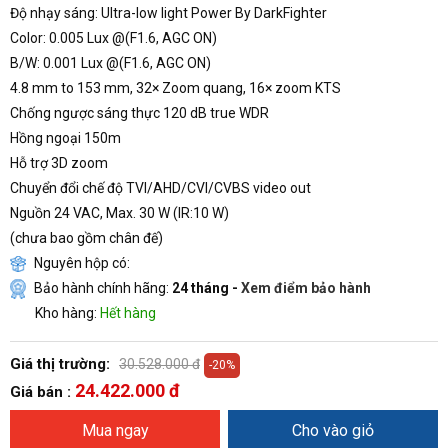
Độ nhạy sáng: Ultra-low light Power By DarkFighter
Color: 0.005 Lux @(F1.6, AGC ON)
B/W: 0.001 Lux @(F1.6, AGC ON)
4.8 mm to 153 mm, 32× Zoom quang, 16× zoom KTS
Chống ngược sáng thực 120 dB true WDR
Hồng ngoại 150m
Hỗ trợ 3D zoom
Chuyển đổi chế độ TVI/AHD/CVI/CVBS video out
Nguồn 24 VAC, Max. 30 W (IR:10 W)
(chưa bao gồm chân đế)
Nguyên hộp có:
Bảo hành chính hãng:
24 tháng -
Xem điểm bảo hành
Kho hàng:
Hết hàng
Giá thị trường:
30.528.000 đ
-20%
24.422.000 đ
Giá bán :
Mua ngay
Cho vào giỏ