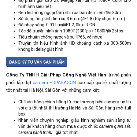
Độ phân giải cao 2.0 Megapixel Full HD 1080P Color cho
hình ảnh siêu nét.
Đèn led hồng ngoại tầm nhìn xa ban đêm lên đến 80m
Sử dụng ống kính tiêu cự 3.6mm@F1.8 (tùy chọn: 6mm)
Độ nhạy sáng: 0.01 Lux@F1.2, 0lux IR ON
Tốc độ truyền hình ảnh 1080P@30fps / 1080P@ 25fps
Tiêu chuẩn chống nước và bụi IP66, vỏ nhựa
Truyền tín hiệu hình ảnh HD khoảng cách xa 300-500m
không bị delay giật hình
Công Ty TNHH Giải Pháp Công Nghệ Việt Hàn
là nhà phân
phối, lắp đặt
camera HDPARAGON
cao cấp giá rẻ, chất lượng
tốt nhất tại Hà Nội, Sài Gòn với những cam kết:
Chỉ bán hàng chính hãng từ các thương hiệu camera uy tín
với giá tốt nhất thị trường Hà Nội và Sài Gòn, hàng mới full
box.
Nhân viên chuyên nghiệp, giàu kinh nghiệm sẵn sàng tư
vấn để khách hàng chọn mua được chiếc
camera quan sát,
camera hành trình
,… giá tốt nhất.