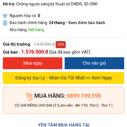
Hỗ trợ:
Chống ngược sáng kỹ thuật số DWDR, 3D-DNR
Nguyên hộp có:
0
Bảo hành chính hãng:
24 tháng -
Xem điểm bảo hành
Kho hàng:
Hết hàng
Giá thị trường:
1.970.000 đ
-20%
1.576.000 đ
Giá bán :
[Giá đã bao gồm VAT]
Mua ngay
Cho vào giỏ
Đăng ký Đại Lý - Nhận Gía Tốt Nhất >> Xem Ngay
MUA HÀNG:
0899.199.598
CÓ GIÁ RIÊNG CHO ĐẠI LÝ (Làm việc : 8H-17H, Thứ 2 - Thứ 7 )
YÊN TÂM MUA HÀNG TẠI