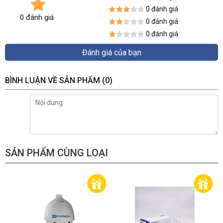
General
0 đánh giá
-40 °C - 60 °C (-40 °F - 140 °F)
Operating
0 đánh giá
0 đánh giá
Conditions:
Humidity 90% or less (non-condensing)
0 đánh giá
Power Supply:
12 VDC±15%
Power
Đánh giá của bạn
Max. 4W
Consumption:
Weather Proof:
IP66
BÌNH LUẬN VỀ SẢN PHẨM
(0)
IR Range:
Up to 80m
Dimension:
86.22×82.05×220.13mm(3.39”×3.23”×8.67”)
Weight:
430 g (0.95 lbs)
SẢN PHẨM CÙNG LOẠI