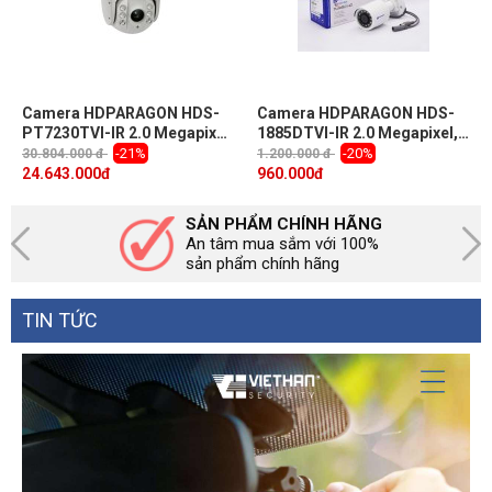
Camera HDPARAGON HDS-
Camera HDPARAGON HDS-
PT7230TVI-IR 2.0 Megapixel,
1885DTVI-IR 2.0 Megapixel,
PT Zoom 30X, IR 100m
IR 20m, F3.6mm, vỏ sắt
-21%
-20%
30.804.000 đ
1.200.000 đ
chống va đập
24.643.000
đ
960.000
đ
SẢN PHẨM CHÍNH HÃNG
An tâm mua sắm với 100%
sản phẩm chính hãng
TIN TỨC