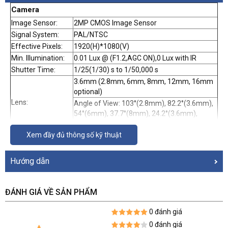
Camera
Image Sensor:
2MP CMOS Image Sensor
Signal System:
PAL/NTSC
Effective Pixels:
1920(H)*1080(V)
Min. Illumination:
0.01 Lux @ (F1.2,AGC ON),0 Lux with IR
Shutter Time:
1/25(1/30) s to 1/50,000 s
3.6mm (2.8mm, 6mm, 8mm, 12mm, 16mm
optional)
Lens:
Angle of View: 103°(2.8mm), 82.2°(3.6mm),
54°(6mm), 37.7°(8mm), 24.2°(3.6mm),
18.8°(6mm)
Xem đầy đủ thông số kỹ thuật
Lens Mount:
M12
Adjustment
Pan: 0 - 360°, Tilt: 0 - 180°, Rotation: 0 - 360°
Range:
Hướng dẫn
Day& Night:
IR cut filter with auto switch
Video Frame Rate:
1080p@25fps/1080p@30fps
ĐÁNH GIÁ VỀ SẢN PHẨM
HD Video Output:
1 Analog HD output
Synchronization:
Internal Synchronization
0 đánh giá
S/N Ratio:
More than 62 dB
0 đánh giá