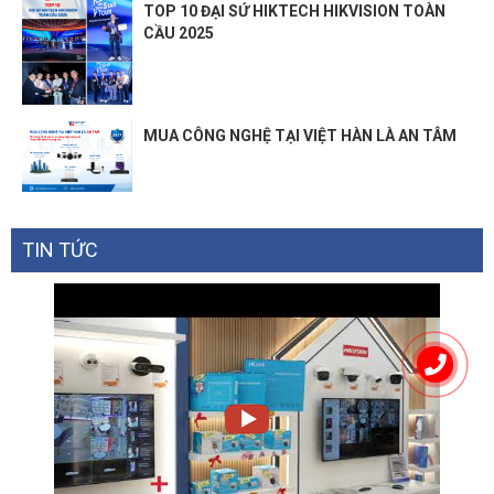
TOP 10 ĐẠI SỨ HIKTECH HIKVISION TOÀN
CẦU 2025
MUA CÔNG NGHỆ TẠI VIỆT HÀN LÀ AN TÂM
TIN TỨC