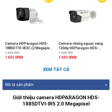
Camera HDParagon HDS-
Camera chống ngược sáng
1885DTVI-IR3C (2 Megapixel,
120dp HDParagon HDS-
IR 40M, chống bụi nước IP67)
1887STVI-IR6F (2Megapixel,
1.632.000
1.632.000
hồng ngoại EXIR 60m, IP 67)
1.632.000
đ
1.632.000
đ
XEM TẤT CẢ
Mô tả sản phẩm
Giới thiệu camera HDPARAGON HDS-
1885DTVI-IR5 2.0 Megapixel