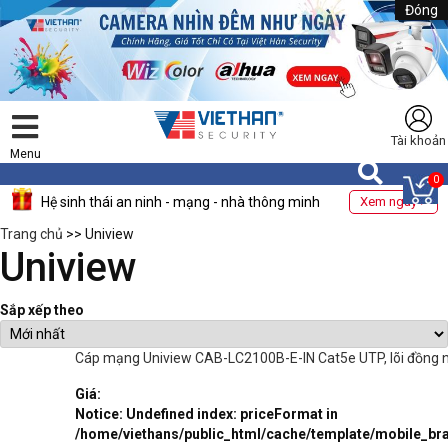
Đóng
Tài khoản
Menu
0
Hệ sinh thái an ninh - mạng - nhà thông minh
Xem ngay >
Trang chủ
>> Uniview
Uniview
Sắp xếp theo
Cáp mạng Uniview CAB-LC2100B-E-IN Cat5e UTP, lõi đồng 
Giá:
Notice
: Undefined index: priceFormat in
/home/viethans/public_html/cache/template/mobile_