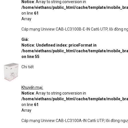
Notice
: Array to string conversion in
/home/viethans/public_html/cache/template/mobile_
on line
61
Array
Cáp mạng Uniview CAB-LC3100B-E-IN Cat6 UTP, lõi đồng n
Giá:
Notice
: Undefined index: priceFormat in
/home/viethans/public_html/cache/template/mobile_
on line
55
Chi tiết
Khuyến mại:
Notice
: Array to string conversion in
/home/viethans/public_html/cache/template/mobile_
on line
61
Array
Cáp mạng Uniview CAB-LC3100A-IN Cat6 UTP, lõi đồng ngu