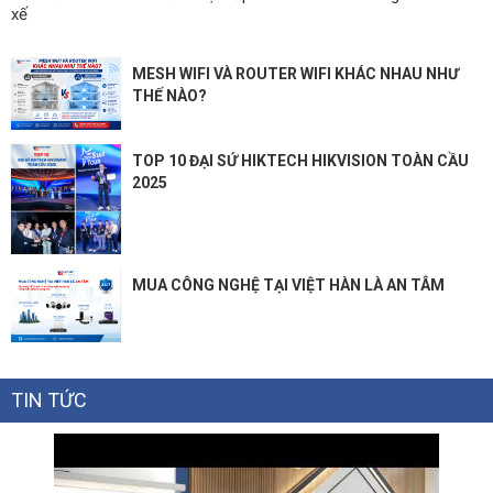
xế
MESH WIFI VÀ ROUTER WIFI KHÁC NHAU NHƯ
THẾ NÀO?
TOP 10 ĐẠI SỨ HIKTECH HIKVISION TOÀN CẦU
2025
MUA CÔNG NGHỆ TẠI VIỆT HÀN LÀ AN TÂM
TIN TỨC