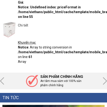
Giá:
Notice
: Undefined index: priceFormat in
/home/viethans/public_html/cache/template/mobile_
on line
55
Chi tiết
Khuyến mại:
Notice
: Array to string conversion in
/home/viethans/public_html/cache/template/mobile_
on line
61
Array
SẢN PHẨM CHÍNH HÃNG
An tâm mua sắm với 100% sản
phẩm chính hãng
TIN TỨC