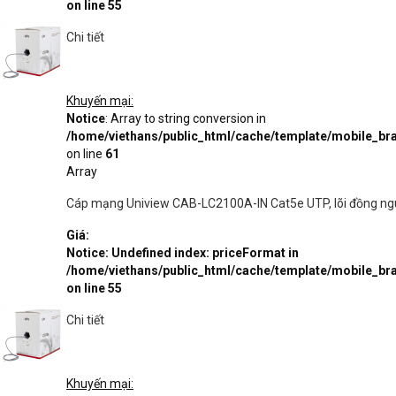
on line
55
Chi tiết
Khuyến mại:
Notice
: Array to string conversion in
/home/viethans/public_html/cache/template/mobile_
on line
61
Array
Cáp mạng Uniview CAB-LC2100A-IN Cat5e UTP, lõi đồng ng
Giá:
Notice
: Undefined index: priceFormat in
/home/viethans/public_html/cache/template/mobile_
on line
55
Chi tiết
Khuyến mại: