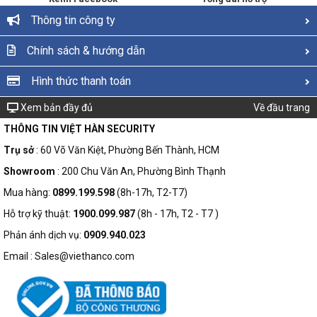
Thông tin công ty
Chính sách & hướng dẫn
Hình thức thanh toán
Xem bản đầy đủ
Về đầu trang
THÔNG TIN VIỆT HÀN SECURITY
Trụ sở
: 60 Võ Văn Kiệt, Phường Bến Thành, HCM
Showroom
: 200 Chu Văn An, Phường Bình Thạnh
Mua hàng:
0899.199.598
(8h-17h, T2-T7)
Hỗ trợ kỹ thuật:
1900.099.987
(8h - 17h, T2 - T7 )
Phản ánh dịch vụ:
0909.940.023
Email : Sales@viethanco.com