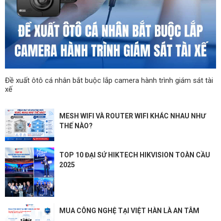
Đề xuất ôtô cá nhân bắt buộc lắp camera hành trình giám sát tài
xế
MESH WIFI VÀ ROUTER WIFI KHÁC NHAU NHƯ
THẾ NÀO?
TOP 10 ĐẠI SỨ HIKTECH HIKVISION TOÀN CẦU
2025
MUA CÔNG NGHỆ TẠI VIỆT HÀN LÀ AN TÂM