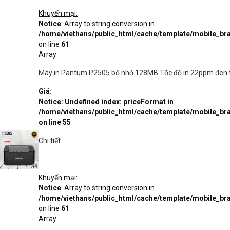
Khuyến mại:
Notice
: Array to string conversion in
/home/viethans/public_html/cache/template/mobile_
on line
61
Array
Máy in Pantum P2505 bộ nhớ 128MB Tốc độ in 22ppm đen tr
Giá:
Notice
: Undefined index: priceFormat in
/home/viethans/public_html/cache/template/mobile_
on line
55
Chi tiết
Khuyến mại:
Notice
: Array to string conversion in
/home/viethans/public_html/cache/template/mobile_
on line
61
Array