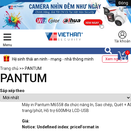
Đóng
Tài khoản
Menu
0
Hệ sinh thái an ninh - mạng - nhà thông minh
Xem ngay >
Trang chủ
>> PANTUM
PANTUM
Sắp xếp theo
Máy in Pantum M6558 đa chức năng In, Sao chép, Quét + A
trang/phút, Hỗ trợ 600MHz LCD-USB
Giá:
Notice
: Undefined index: priceFormat in