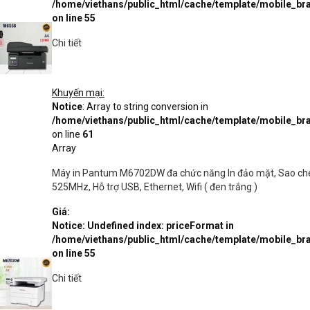
/home/viethans/public_html/cache/template/mobile_
on line
55
Chi tiết
Khuyến mại:
Notice
: Array to string conversion in
/home/viethans/public_html/cache/template/mobile_
on line
61
Array
Máy in Pantum M6702DW đa chức năng In đảo mặt, Sao chép
525MHz, Hỗ trợ USB, Ethernet, Wifi ( đen trắng )
Giá:
Notice
: Undefined index: priceFormat in
/home/viethans/public_html/cache/template/mobile_
on line
55
Chi tiết