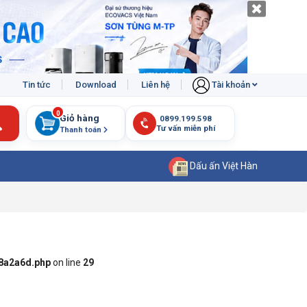
Tin tức
Download
Liên hệ
Tài khoản
0
Giỏ hàng
Thanh toán
Dấu ấn Việt Hàn
8a2a6d.php
on line
29