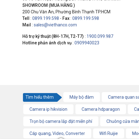
SHOWROOM (MUA HÀNG )
200 Chu Văn An, Phường Bình Thạnh TP.HCM
Tell
:
0899.199.598
-
Fax
:
0899.199.598
Mail
:
sales@viethanco.com
Hỗ trợ kỹ thuật (8H-17H, T2-T7)
:
1900.099.987
Hotline phản ánh dịch vụ
:
0909940023
Tìm hiểu thêm
Máy bộ đàm
Camera quan s
Camera ip hikvision
Camera hdparagon
Ca
Trọn bộ camera lắp đặt miễn phí
Chuông cửa màn
Cáp quang, Video, Converter
Wifi Ruijie
Mod