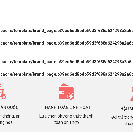
l/cache/template/brand_page.b39ed6ed8bdb59d3f688a624298a2a6
l/cache/template/brand_page.b39ed6ed8bdb59d3f688a624298a2a6
l/cache/template/brand_page.b39ed6ed8bdb59d3f688a624298a2a6
l/cache/template/brand_page.b39ed6ed8bdb59d3f688a624298a2a6
OÀN QUỐC
THANH TOÁN LINH HOẠT
HẬU M
h chóng, an
Lựa chọn phương thức thanh
Đổi trả tro
àng hóa
toán phù hợp
chuy