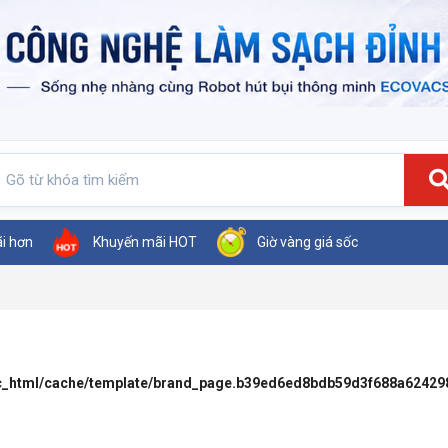
ãi hơn
Khuyến mãi HOT
Giờ vàng giá sốc
ic_html/cache/template/brand_page.b39ed6ed8bdb59d3f688a62429