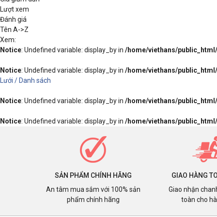
Lượt xem
Đánh giá
Tên A->Z
Xem:
Notice
: Undefined variable: display_by in
/home/viethans/public_htm
Notice
: Undefined variable: display_by in
/home/viethans/public_htm
Lưới /
Danh sách
Notice
: Undefined variable: display_by in
/home/viethans/public_htm
Notice
: Undefined variable: display_by in
/home/viethans/public_htm
SẢN PHẨM CHÍNH HÃNG
GIAO HÀNG T
An tâm mua sắm với 100% sản
Giao nhận chan
phẩm chính hãng
toàn cho h