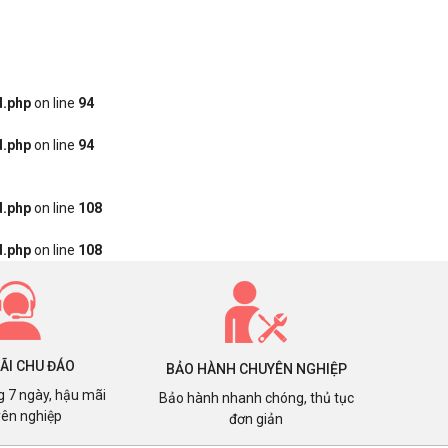
d.php
on line
94
d.php
on line
94
d.php
on line
108
d.php
on line
108
ÃI CHU ĐÁO
BẢO HÀNH CHUYÊN NGHIỆP
ng 7 ngày, hậu mãi
Bảo hành nhanh chóng, thủ tục
ên nghiệp
đơn giản