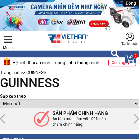
Đóng
Tài khoản
Menu
0
Hệ sinh thái an ninh - mạng - nhà thông minh
Xem ngay >
Trang chủ
>> GUINNESS
GUINNESS
Sắp xếp theo
SẢN PHẨM CHÍNH HÃNG
An tâm mua sắm với 100% sản
phẩm chính hãng