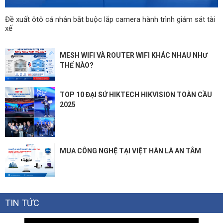
Đề xuất ôtô cá nhân bắt buộc lắp camera hành trình giám sát tài
xế
MESH WIFI VÀ ROUTER WIFI KHÁC NHAU NHƯ
THẾ NÀO?
TOP 10 ĐẠI SỨ HIKTECH HIKVISION TOÀN CẦU
2025
MUA CÔNG NGHỆ TẠI VIỆT HÀN LÀ AN TÂM
TIN TỨC