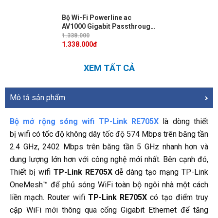
Bộ Wi-Fi Powerline ac
AV1000 Gigabit Passthrough
TP-Link TL-WPA7617 KIT Wi-
1.338.000
Fi băng tần kép AC1200, Tốc
1.338.000
đ
độ lên đến 1000Mbps,
Khoảng cách truyền 300m
XEM TẤT CẢ
Mô tả sản phẩm
Bộ mở rộng sóng wifi TP-Link RE705X
là dòng thiết
bị wifi có tốc độ không dây tốc độ 574 Mbps trên băng tần
2.4 GHz, 2402 Mbps trên băng tần 5 GHz nhanh hơn và
dung lượng lớn hơn với công nghệ mới nhất. Bên cạnh đó,
Thiết bị wifi
TP-Link RE705X
dễ dàng tạo mạng TP-Link
OneMesh™ để phủ sóng WiFi toàn bộ ngôi nhà một cách
liền mạch. Router wifi
TP-Link RE705X
có tạo điểm truy
cập WiFi mới thông qua cổng Gigabit Ethernet để tăng