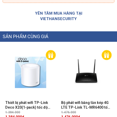
YÊN TÂM MUA HÀNG TẠI
VIETHANSECURITY
SẢN PHẨM CÙNG GIÁ
Thiết bị phát wifi TP-Link
Bộ phát wifi băng tần kép 4G
Deco X20(1-pack) tốc độ
LTE TP-Link TL-MR6400 tốc
1,201Mbps trên 5 GHz, 574
độ download lên tới
1.384.000
1.476.000
Mbps băng tần 2.4 GHz
150Mbps,Hai Ăng-ten LTE