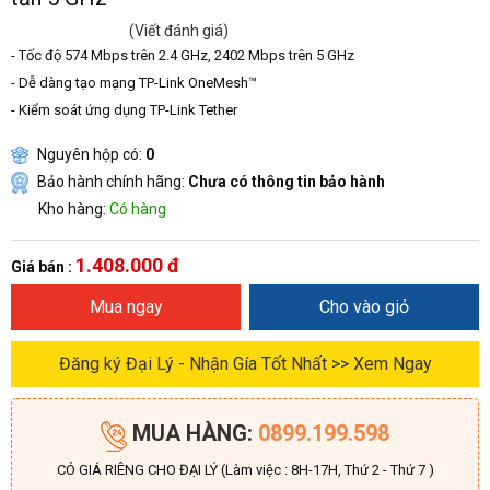
(Viết đánh giá)
- Tốc độ 574 Mbps trên 2.4 GHz, 2402 Mbps trên 5 GHz
- Dễ dàng tạo mạng TP-Link OneMesh™
- Kiểm soát ứng dụng TP-Link Tether
Nguyên hộp có:
0
Bảo hành chính hãng:
Chưa có thông tin bảo hành
Kho hàng:
Có hàng
1.408.000 đ
Giá bán :
Mua ngay
Cho vào giỏ
Đăng ký Đại Lý - Nhận Gía Tốt Nhất >> Xem Ngay
MUA HÀNG:
0899.199.598
CÓ GIÁ RIÊNG CHO ĐẠI LÝ (Làm việc : 8H-17H, Thứ 2 - Thứ 7 )