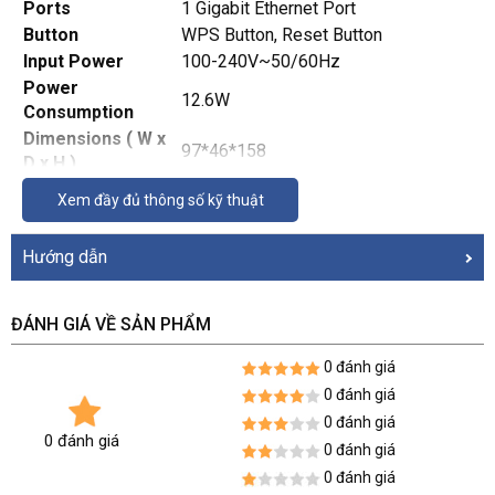
Ports
1 Gigabit Ethernet Port
Button
WPS Button, Reset Button
Input Power
100-240V~50/60Hz
Power
12.6W
Consumption
Dimensions ( W x
97*46*158
D x H )
Antenna
2 External Antennas
Xem đầy đủ thông số kỹ thuật
WIRELESS FEATURES
Wireless
IEEE 802.11a/n/ac/ax 5GHz, IEEE
Hướng dẫn
Standards
802.11b/g/n/ax 2.4GHz
Frequency
2.4GHz and 5GHz
574 Mbps at 2.4GHz, 2402 Mbps at
ĐÁNH GIÁ VỀ SẢN PHẨM
Signal Rate
5GHz
0 đánh giá
Working Modes
Range Extender / Access Point
0 đánh giá
5GHz:
11a 6Mbps:-97dBm
0 đánh giá
0 đánh giá
11a 54Mbps:-78dBm
0 đánh giá
11ax HE20 MCS0: -97dBm
0 đánh giá
11ax HE20 MCS11: -66dBm