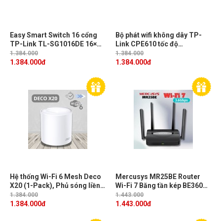
Easy Smart Switch 16 cổng
Bộ phát wifi không dây TP-
TP-Link TL-SG1016DE 16×
Link CPE610 tốc độ
Gigabit RJ45 Ports
300Mbps, Ăng ten MIMO 2x2
1.384.000
1.384.000
định hướng 23dBi
1.384.000
đ
1.384.000
đ
Hệ thống Wi-Fi 6 Mesh Deco
Mercusys MR25BE Router
X20 (1-Pack), Phủ sóng liền
Wi-Fi 7 Băng tần kép BE3600,
mạch, Một mạng thống nhất,
Tốc độ 3.6 Gbps Mbps, 4
1.384.000
1.443.000
Kết nối nhiều thiết bị
Cổng Gigabit, 4 Ăng-ten đa
1.384.000
đ
1.443.000
đ
hướng, Bảo Mật WPA3