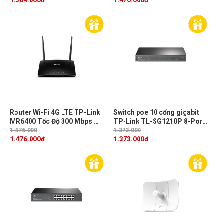
1.384.000
đ
1.476.000
đ
Router Wi-Fi 4G LTE TP-Link
Switch poe 10 cổng gigabit
MR6400 Tốc Độ 300 Mbps,
TP-Link TL-SG1210P 8-Port
tích hợp thêm khe cắm thẻ
PoE+, công suất PoE 63W
1.476.000
1.373.000
SIM
1.476.000
đ
1.373.000
đ