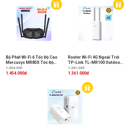
Bộ Phát Wi-Fi 6 Tốc Độ Cao
Router Wi-Fi 4G Ngoài Trời
Mercusys MR85X Tốc Độ
TP-Link TL-MR100 Outdoor:
3Gbps, Kênh HE160, Công
Chuẩn N 300Mbps, 1× LTE
1.454.000
1.361.000
nghệ OFDMA , Độ trễ thấp,
gắn ngoài + Ăng-ten Wi-Fi
1.454.000
đ
1.361.000
đ
Chuyển vùng nhanh
ngầm, Hỗ Trợ PoE