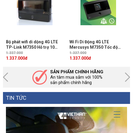
Bộ phát wifi di dộng 4G LTE
Wi Fi Di Động 4G LTE
TP-Link M7350 Hỗ trợ 10
Mercusys M7350 Tốc độ
thiết bị kết nối, Pin dung
150Mbps, Pin sạc 2000 mAH,
1.337.000
1.337.000
lượng 2000mAh
Màn hình màu TFT 1,4 inch,
1.337.000
đ
1.337.000
đ
Khe cắm thẻ nhớ Micro SD 32
GB
SẢN PHẨM CHÍNH HÃNG
An tâm mua sắm với 100%
sản phẩm chính hãng
TIN TỨC