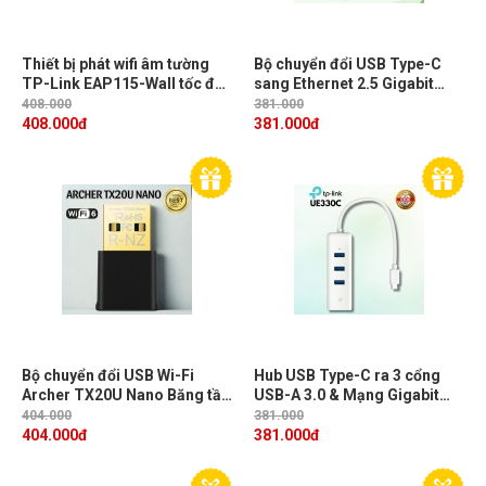
Thiết bị phát wifi âm tường
Bộ chuyển đổi USB Type-C
TP-Link EAP115-Wall tốc độ
sang Ethernet 2.5 Gigabit
300Mbps, hỗ trợ PoE
TP-Link UE302C, Trải
408.000
381.000
nghiệm 4K/8K & Gaming, Tản
408.000
đ
381.000
đ
nhiệt tốt
Bộ chuyển đổi USB Wi-Fi
Hub USB Type-C ra 3 cổng
Archer TX20U Nano Băng tần
USB-A 3.0 & Mạng Gigabit
kép AX1800, USB 3.0, Công
Ethernet TP-Link UE330C,
404.000
381.000
nghệ MU-MIMO, OFDMA và
USB 3.0 Type-A (Tốc độ 5
404.000
đ
381.000
đ
WPA3
Gbps), Gigabit (10/100/1000
Mbps)