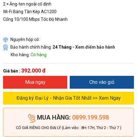
2 × Ăng-ten ngoài cố định
Wi-Fi Băng Tần Kép AC1200
Cổng 10/100 Mbps Tốc Độ Nhanh
Nguyên hộp có:
Bảo hành chính hãng:
24 Tháng -
Xem điểm bảo hành
Kho hàng:
Có hàng
392.000 đ
Giá bán :
Mua ngay
Cho vào giỏ
Đăng ký Đại Lý - Nhận Gía Tốt Nhất >> Xem Ngay
MUA HÀNG:
0899.199.598
CÓ GIÁ RIÊNG CHO ĐẠI LÝ (Làm việc : 8H-17H, Thứ 2 - Thứ 7 )