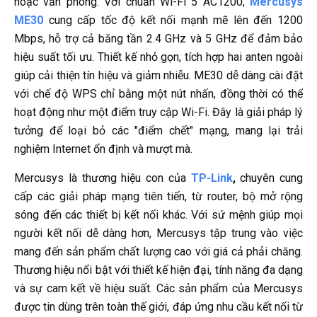
hoặc văn phòng. Với chuẩn Wi-Fi 5 AC1200,
Mercusys
ME30
cung cấp tốc độ kết nối mạnh mẽ lên đến 1200
Mbps, hỗ trợ cả băng tần 2.4 GHz và 5 GHz để đảm bảo
hiệu suất tối ưu. Thiết kế nhỏ gọn, tích hợp hai anten ngoài
giúp cải thiện tín hiệu và giảm nhiễu. ME30 dễ dàng cài đặt
với chế độ WPS chỉ bằng một nút nhấn, đồng thời có thể
hoạt động như một điểm truy cập Wi-Fi. Đây là giải pháp lý
tưởng để loại bỏ các "điểm chết" mạng, mang lại trải
nghiệm Internet ổn định và mượt mà.
Mercusys là thương hiệu con của
TP-Link
,
chuyên cung
cấp các giải pháp mạng tiên tiến, từ router, bộ mở rộng
sóng đến các thiết bị kết nối khác. Với sứ mệnh giúp mọi
người kết nối dễ dàng hơn, Mercusys tập trung vào việc
mang đến sản phẩm chất lượng cao với giá cả phải chăng.
Thương hiệu nổi bật với thiết kế hiện đại, tính năng đa dạng
và sự cam kết về hiệu suất. Các sản phẩm của Mercusys
được tin dùng trên toàn thế giới, đáp ứng nhu cầu kết nối từ