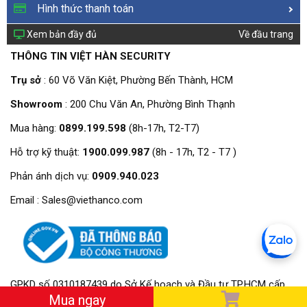
Hình thức thanh toán
Xem bản đầy đủ
Về đầu trang
THÔNG TIN VIỆT HÀN SECURITY
Trụ sở
: 60 Võ Văn Kiệt, Phường Bến Thành, HCM
Showroom
: 200 Chu Văn An, Phường Bình Thạnh
Mua hàng:
0899.199.598
(8h-17h, T2-T7)
Hỗ trợ kỹ thuật:
1900.099.987
(8h - 17h, T2 - T7 )
Phản ánh dịch vụ:
0909.940.023
Email : Sales@viethanco.com
GPKD số 0310187439 do Sở Kế hoạch và Đầu tư TP.HCM cấp
Mua ngay
ngày 31/07/2010