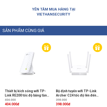
YÊN TÂM MUA HÀNG TẠI
VIETHANSECURITY
SẢN PHẨM CÙNG GIÁ
Thiết bị kích sóng wifi TP-
Bộ định tuyến wifi TP-Link
Link RE200 tốc độ băng tần
Archer C24 tốc độ lên đến
kép 750 Mbps, 300Mbps trên
300 Mbps 2.4 GHz và 433
404.000
398.000
2.4GHz, 433Mbps trên băng
Mbps at 5 GHz
404.000
đ
398.000
đ