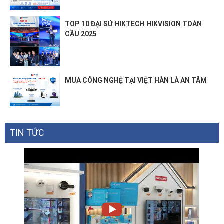
TOP 10 ĐẠI SỨ HIKTECH HIKVISION TOÀN
CẦU 2025
MUA CÔNG NGHỆ TẠI VIỆT HÀN LÀ AN TÂM
TIN TỨC