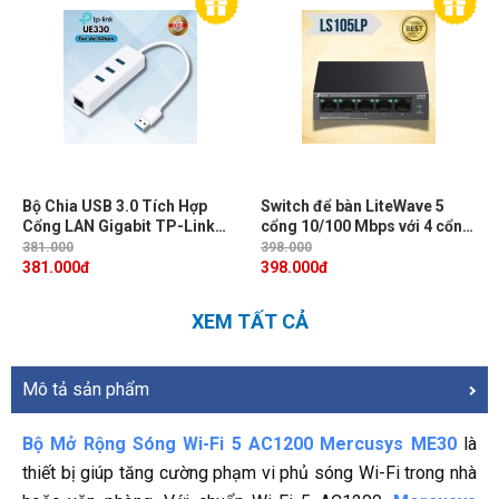
Bộ Chia USB 3.0 Tích Hợp
Switch để bàn LiteWave 5
Cổng LAN Gigabit TP-Link
cổng 10/100 Mbps với 4 cổng
UE330, Tốc độ 5Gbps, Hỗ trợ
PoE TP-Link LS105LP, Phục
381.000
398.000
hệ điều hành Windows
hồi tự động PoE, 41 W PoE
381.000
đ
398.000
đ
11/10/8, MacOS, Linux
Nguồn
XEM TẤT CẢ
Mô tả sản phẩm
Bộ Mở Rộng Sóng Wi-Fi 5 AC1200 Mercusys ME30
là
thiết bị giúp tăng cường phạm vi phủ sóng Wi-Fi trong nhà