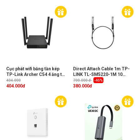
tần 5GHz
Cục phát wifi băng tần kép
Direct Attach Cable 1m TP-
TP-Link Archer C54 4 ăng ten
LINK TL-SM5220-1M 10
và công nghệ Beamforming
Gigabit Ethernet
-46%
404.000
700.000 đ
404.000
đ
380.000
đ