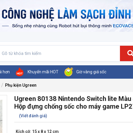
ãi hơn
Khuyến mãi HOT
Giờ vàng giá sốc
Phụ kiện Ugreen
Ugreen 80138 Nintendo Switch lite Màu
Hộp đựng chống sốc cho máy game LP
(Viết đánh giá)
Kích cỡ: 15 x 8 x 12 cm