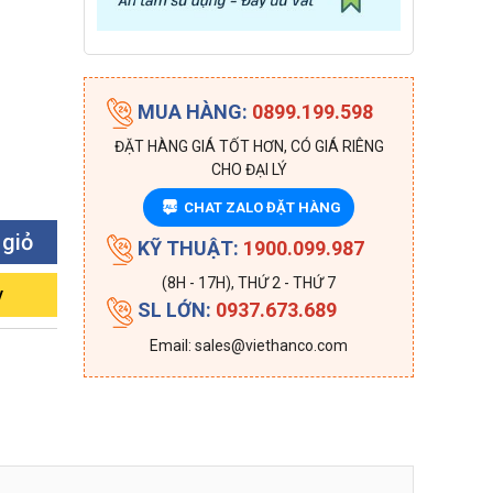
MUA HÀNG:
0899.199.598
ĐẶT HÀNG GIÁ TỐT HƠN, CÓ GIÁ RIÊNG
CHO ĐẠI LÝ
CHAT ZALO ĐẶT HÀNG
ZALO
 giỏ
KỸ THUẬT:
1900.099.987
(8H - 17H), THỨ 2 - THỨ 7
y
SL LỚN:
0937.673.689
Email: sales@viethanco.com