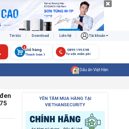
Tin tức
Download
Liên hệ
Tài khoản
0
Giỏ hàng
Thanh toán
Dấu ấn Việt Hàn
 đen
YÊN TÂM MUA HÀNG TẠI
275
VIETHANSECURITY