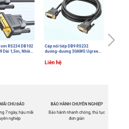
 DB9 RS232
Bộ chuyển đổi RS485 Ugreen
Cáp chu
g 30AWG Ugreen
80737 Xa 1200m, Tốc độ
2.0 sa
5m, Đầu nối mạ
truyền 300bps-115,2kbps,
70612 D
Chống Sét 600W
Liên hệ
1Mbps, 
Liên h
MÃI CHU ĐÁO
BẢO HÀNH CHUYÊN NGHIỆP
ong 7 ngày, hậu mãi
Bảo hành nhanh chóng, thủ tục
uyên nghiệp
đơn giản