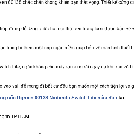
een 80138 chắc chắn không khiến bạn thất vọng. Thiết kế cứng cá
hộp đựng dễ dàng, giữ cho mọi thứ bên trong luôn được bảo vệ và
c trang bị thêm một nắp ngăn mềm giúp bảo vệ màn hình thiết bị 
itch Lite, ngăn không cho máy rơi ra ngoài ngay cả khi bạn vô tìn
ỏ vào vali để mang đi bất cứ đâu bạn muốn một cách tiện lợi và g
g sốc Ugreen 80138 Nintendo Switch Lite màu đen
tại: 
 Thạnh TP.HCM