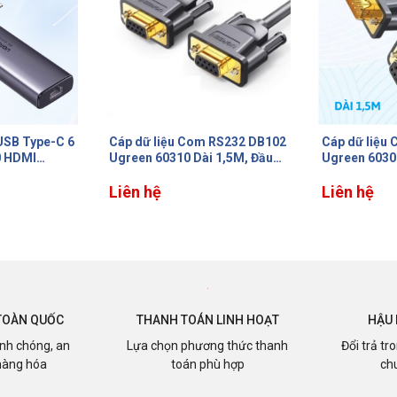
 RS232 DB102
Cáp dữ liệu Com RS234 DB102
Cáp nối tiếp
 1,5M, Đầu
Ugreen 60309 Dài 1,5m, Nhiều
dương-dươn
 đồng nguyên
lá chắn, Đầu nối mạ vàng
60308 Dài 1,
Liên hệ
vàng
Liên hệ
TOÀN QUỐC
THANH TOÁN LINH HOẠT
HẬU 
nh chóng, an
Lựa chọn phương thức thanh
Đổi trả tr
hàng hóa
toán phù hợp
ch