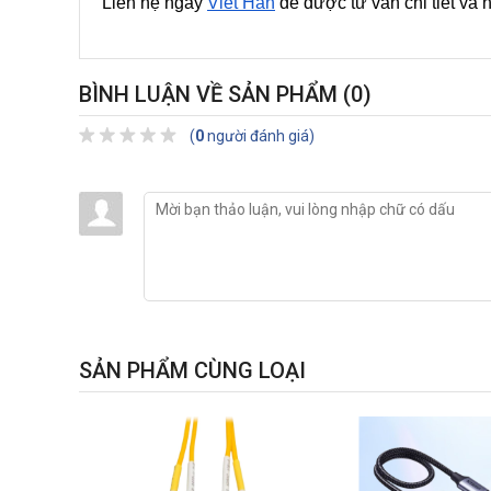
Liên hệ ngay 
Việt Hàn
 để được tư vấn chi tiết và 
BÌNH LUẬN VỀ SẢN PHẨM
(0)
(
0
người đánh giá)
SẢN PHẨM CÙNG LOẠI