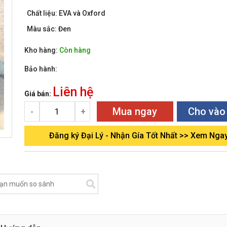
Chất liệu: EVA và Oxford
Màu sắc: Đen
Kho hàng:
Còn hàng
Bảo hành:
Liên hệ
Giá bán:
Mua ngay
Cho vào
-
+
Đăng ký Đại Lý - Nhận Gía Tốt Nhất >> Xem Nga