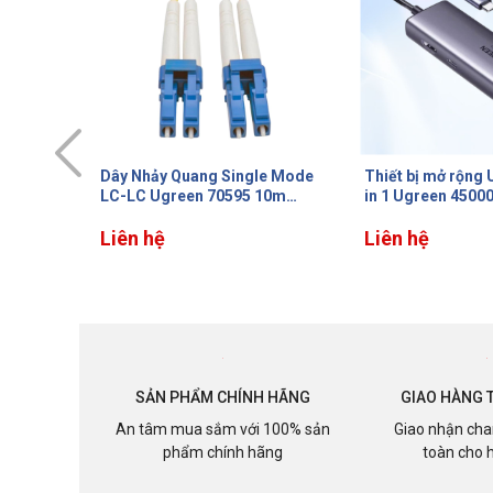
le Mode
Thiết bị mở rộng USB Type-C 6
Cáp dữ liệu Com
10m
in 1 Ugreen 45000 HDMI
Ugreen 60310 Dài
g
4K@60Hz/Hub USB
nối mạ vàng, Lõi
3.0/LAN/PD 100W, Tốc độ
Liên hệ
chất
Liên hệ
1Gbps
SẢN PHẨM CHÍNH HÃNG
GIAO HÀNG 
An tâm mua sắm với 100% sản
Giao nhận cha
phẩm chính hãng
toàn cho 