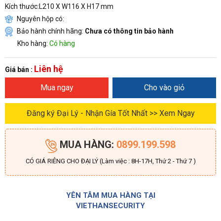
Kích thước:L210 X W116 X H17 mm​
Nguyên hộp có:
Bảo hành chính hãng:
Chưa có thông tin bảo hành
Kho hàng:
Có hàng
Liên hệ
Giá bán :
Mua ngay
Cho vào giỏ
Đăng ký Đại Lý - Nhận Gía Tốt Nhất >> Xem Ngay
MUA HÀNG:
0899.199.598
CÓ GIÁ RIÊNG CHO ĐẠI LÝ (Làm việc : 8H-17H, Thứ 2 - Thứ 7 )
YÊN TÂM MUA HÀNG TẠI
VIETHANSECURITY