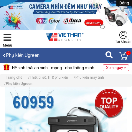
Đóng
Tài khoản
Menu
0
Phụ kiện Ugreen
Hệ sinh thái an ninh - mạng - nhà thông minh
Xem ngay >
Trang chủ
Thiết bị số, IT & phụ kiện
Phụ kiện máy tính
Phụ kiện Ugreen