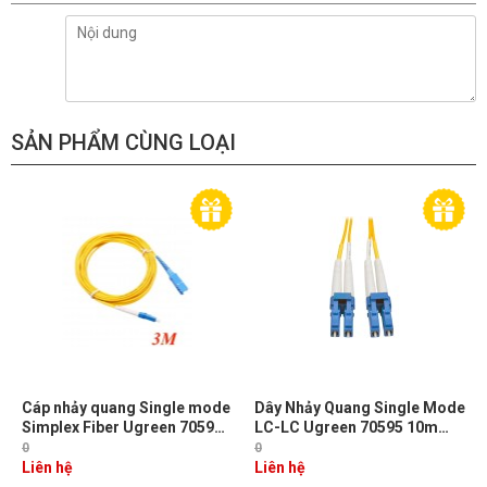
SẢN PHẨM CÙNG LOẠI
Cáp nhảy quang Single mode
Dây Nhảy Quang Single Mode
Simplex Fiber Ugreen 70596
LC-LC Ugreen 70595 10m
Dài 3M đầu LC-SC Màu Vàng
Chuẩn UPC, Bước Sóng
0
0
NW217
1310/1550nm
Liên hệ
Liên hệ