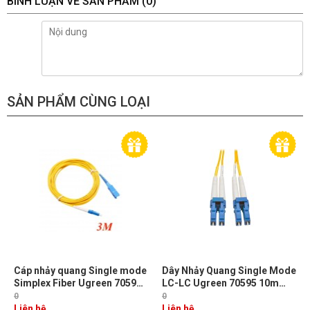
BÌNH LUẬN VỀ SẢN PHẨM
(0)
SẢN PHẨM CÙNG LOẠI
Cáp nhảy quang Single mode
Dây Nhảy Quang Single Mode
Simplex Fiber Ugreen 70596
LC-LC Ugreen 70595 10m
Dài 3M đầu LC-SC Màu Vàng
Chuẩn UPC, Bước Sóng
0
0
NW217
1310/1550nm
Liên hệ
Liên hệ