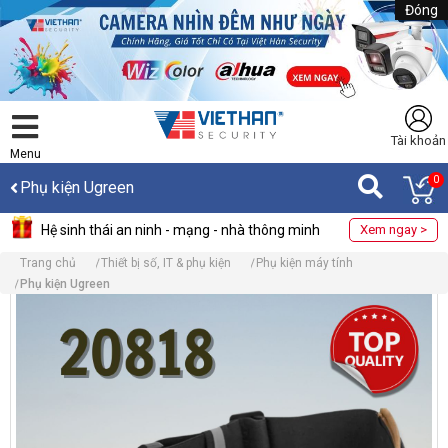
Đóng
Tài khoản
Menu
0
Phụ kiện Ugreen
Hệ sinh thái an ninh - mạng - nhà thông minh
Xem ngay >
Trang chủ
Thiết bị số, IT & phụ kiện
Phụ kiện máy tính
Phụ kiện Ugreen