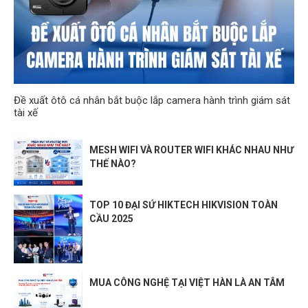
Đề xuất ôtô cá nhân bắt buộc lắp camera hành trình giám sát
tài xế
MESH WIFI VÀ ROUTER WIFI KHÁC NHAU NHƯ
THẾ NÀO?
TOP 10 ĐẠI SỨ HIKTECH HIKVISION TOÀN
CẦU 2025
MUA CÔNG NGHỆ TẠI VIỆT HÀN LÀ AN TÂM