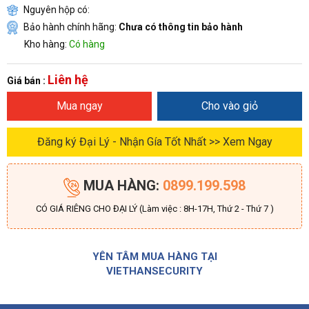
Nguyên hộp có:
Bảo hành chính hãng:
Chưa có thông tin bảo hành
Kho hàng:
Có hàng
Liên hệ
Giá bán :
Mua ngay
Cho vào giỏ
Đăng ký Đại Lý - Nhận Gía Tốt Nhất >> Xem Ngay
MUA HÀNG:
0899.199.598
CÓ GIÁ RIÊNG CHO ĐẠI LÝ (Làm việc : 8H-17H, Thứ 2 - Thứ 7 )
YÊN TÂM MUA HÀNG TẠI
VIETHANSECURITY