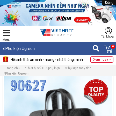
Đóng
Tài khoản
Menu
0
Phụ kiện Ugreen
Hệ sinh thái an ninh - mạng - nhà thông minh
Xem ngay >
Trang chủ
Thiết bị số, IT & phụ kiện
Phụ kiện máy tính
Phụ kiện Ugreen