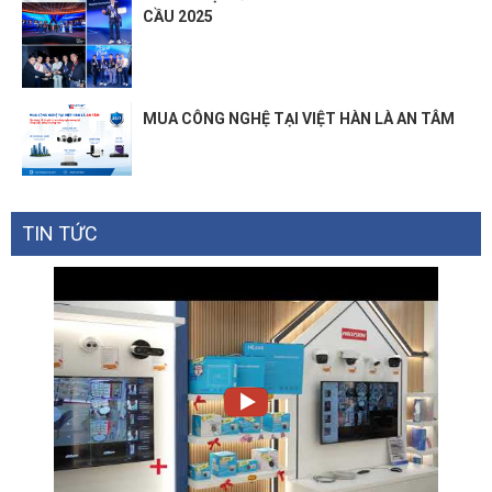
CẦU 2025
MUA CÔNG NGHỆ TẠI VIỆT HÀN LÀ AN TÂM
TIN TỨC