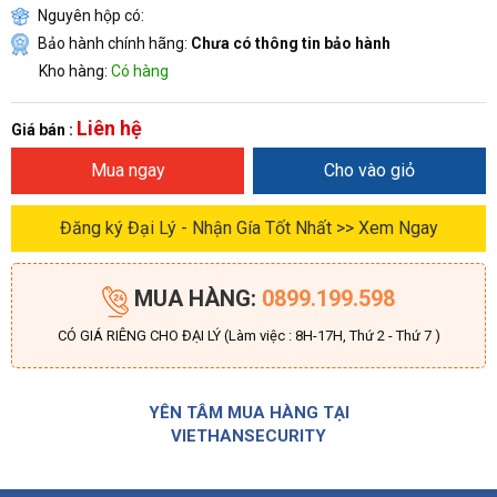
Nguyên hộp có:
Bảo hành chính hãng:
Chưa có thông tin bảo hành
Kho hàng:
Có hàng
Liên hệ
Giá bán :
Mua ngay
Cho vào giỏ
Đăng ký Đại Lý - Nhận Gía Tốt Nhất >> Xem Ngay
MUA HÀNG:
0899.199.598
CÓ GIÁ RIÊNG CHO ĐẠI LÝ (Làm việc : 8H-17H, Thứ 2 - Thứ 7 )
YÊN TÂM MUA HÀNG TẠI
VIETHANSECURITY