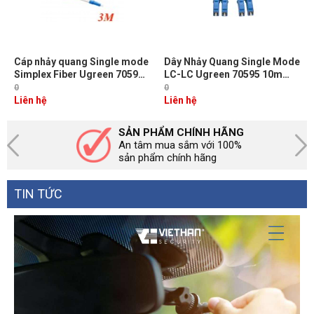
Cáp nhảy quang Single mode
Dây Nhảy Quang Single Mode
Simplex Fiber Ugreen 70596
LC-LC Ugreen 70595 10m
Dài 3M đầu LC-SC Màu Vàng
Chuẩn UPC, Bước Sóng
0
0
NW217
1310/1550nm
Liên hệ
Liên hệ
SẢN PHẨM CHÍNH HÃNG
An tâm mua sắm với 100%
sản phẩm chính hãng
TIN TỨC