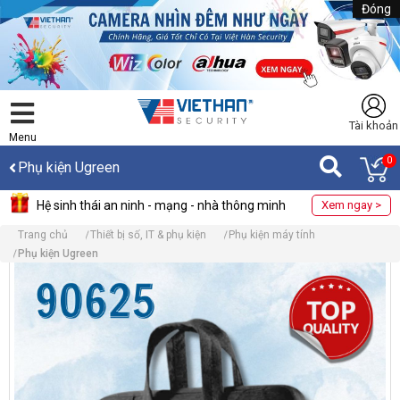
Đóng
Tài khoản
Menu
0
Phụ kiện Ugreen
Hệ sinh thái an ninh - mạng - nhà thông minh
Xem ngay >
Trang chủ
Thiết bị số, IT & phụ kiện
Phụ kiện máy tính
Phụ kiện Ugreen