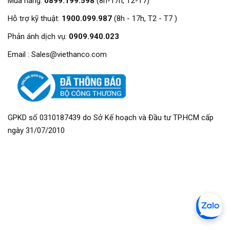
Mua hàng:
0899.199.598
(8h-17h, T2-T7)
Hỗ trợ kỹ thuật:
1900.099.987
(8h - 17h, T2 - T7 )
Phản ánh dịch vụ:
0909.940.023
Email : Sales@viethanco.com
GPKD số 0310187439 do Sở Kế hoạch và Đầu tư TP.HCM cấp
ngày 31/07/2010