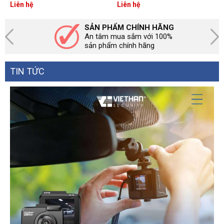
NW217
1310/1550nm
Liên hệ
Liên hệ
SẢN PHẨM CHÍNH HÃNG
An tâm mua sắm với 100%
sản phẩm chính hãng
TIN TỨC