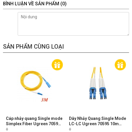
BÌNH LUẬN VỀ SẢN PHẨM
(0)
SẢN PHẨM CÙNG LOẠI
Cáp nhảy quang Single mode
Dây Nhảy Quang Single Mode
Simplex Fiber Ugreen 70596
LC-LC Ugreen 70595 10m
Dài 3M đầu LC-SC Màu Vàng
Chuẩn UPC, Bước Sóng
0
0