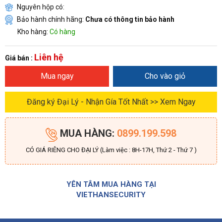
Nguyên hộp có:
Bảo hành chính hãng:
Chưa có thông tin bảo hành
Kho hàng:
Có hàng
Liên hệ
Giá bán :
Mua ngay
Cho vào giỏ
Đăng ký Đại Lý - Nhận Gía Tốt Nhất >> Xem Ngay
MUA HÀNG:
0899.199.598
CÓ GIÁ RIÊNG CHO ĐẠI LÝ (Làm việc : 8H-17H, Thứ 2 - Thứ 7 )
YÊN TÂM MUA HÀNG TẠI
VIETHANSECURITY