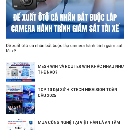
Đề xuất ôtô cá nhân bắt buộc lắp camera hành trình giám sát
tài xế
MESH WIFI VÀ ROUTER WIFI KHÁC NHAU NHƯ
THẾ NÀO?
TOP 10 ĐẠI SỨ HIKTECH HIKVISION TOÀN
CẦU 2025
MUA CÔNG NGHỆ TẠI VIỆT HÀN LÀ AN TÂM