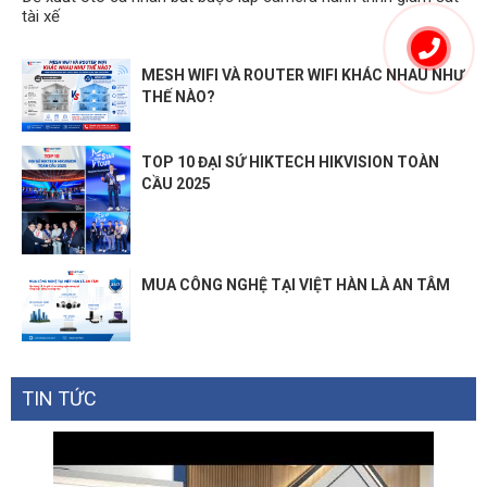
tài xế
MESH WIFI VÀ ROUTER WIFI KHÁC NHAU NHƯ
THẾ NÀO?
TOP 10 ĐẠI SỨ HIKTECH HIKVISION TOÀN
CẦU 2025
MUA CÔNG NGHỆ TẠI VIỆT HÀN LÀ AN TÂM
TIN TỨC