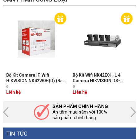
Bộ Kit Camera IP Wifi
Bộ Kit Wifi NK42E0H-L 4
HIKVISION NK42W0H(D) (Bao
Camera HIKVISION DS-
gồm 1 đầu ghi Wifi 4 kênh + 4
2CD1023G0E-I(L) Full HD
0
0
camera 2MP)
1080P + 1 Đầu ghi HIKVISION
Liên hệ
Liên hệ
NVR DS-7104NI-Q1/4P/M
SẢN PHẨM CHÍNH HÃNG
An tâm mua sắm với 100%
sản phẩm chính hãng
TIN TỨC