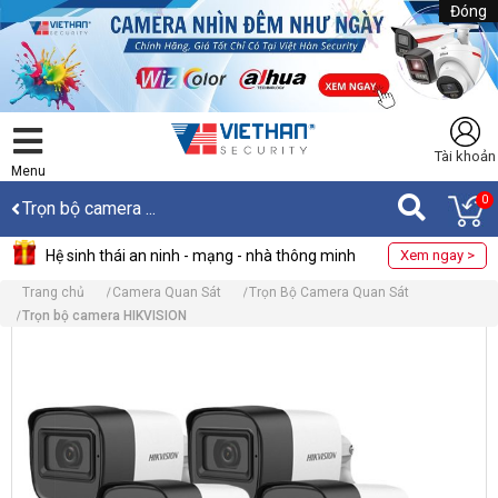
Đóng
Tài khoản
Menu
0
Trọn bộ camera ...
Hệ sinh thái an ninh - mạng - nhà thông minh
Xem ngay >
Trang chủ
Camera Quan Sát
Trọn Bộ Camera Quan Sát
Trọn bộ camera HIKVISION