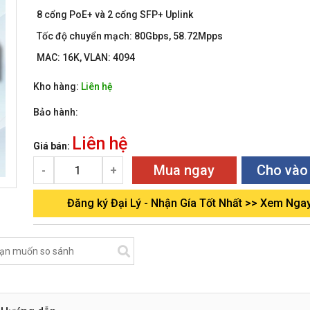
8 cổng PoE+ và 2 cổng SFP+ Uplink
Tốc độ chuyển mạch: 80Gbps, 58.72Mpps
MAC: 16K, VLAN: 4094
Kho hàng:
Liên hệ
Bảo hành:
Liên hệ
Giá bán:
Mua ngay
Cho vào
-
+
Đăng ký Đại Lý - Nhận Gía Tốt Nhất >> Xem Nga