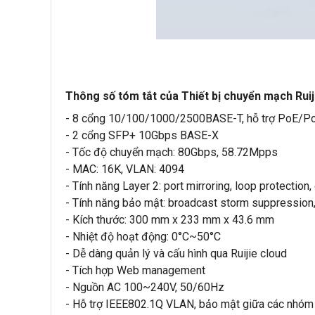
Thông số tóm tắt của Thiết bị chuyển mạch R
- 8 cổng 10/100/1000/2500BASE-T, hỗ trợ PoE/Po
- 2 cổng SFP+ 10Gbps BASE-X
- Tốc độ chuyển mạch: 80Gbps, 58.72Mpps
- MAC: 16K, VLAN: 4094
- Tính năng Layer 2: port mirroring, loop protection,
- Tính năng bảo mật: broadcast storm suppression, p
- Kích thước: 300 mm x 233 mm x 43.6 mm
- Nhiệt độ hoạt động: 0°C~50°C
- Dễ dàng quản lý và cấu hình qua Ruijie cloud
- Tích hợp Web management
- Nguồn AC 100~240V, 50/60Hz
- Hỗ trợ IEEE802.1Q VLAN, bảo mật giữa các nhóm t