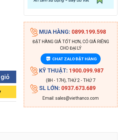
MUA HÀNG:
0899.199.598
ĐẶT HÀNG GIÁ TỐT HƠN, CÓ GIÁ RIÊNG
CHO ĐẠI LÝ
CHAT ZALO ĐẶT HÀNG
ZALO
KỸ THUẬT:
1900.099.987
 giỏ
(8H - 17H), THỨ 2 - THỨ 7
SL LỚN:
0937.673.689
y
Email: sales@viethanco.com