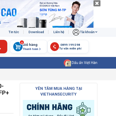
Tin tức
Download
Liên hệ
Tài khoản
0
Giỏ hàng
Thanh toán
Dấu ấn Việt Hàn
0-
YÊN TÂM MUA HÀNG TẠI
SFP+
VIETHANSECURITY