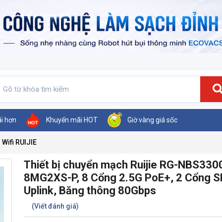
ãi hơn
Khuyến mãi HOT
Giờ vàng giá sốc
Wifi RUIJIE
Thiết bị chuyển mạch Ruijie RG-NBS330
8MG2XS-P, 8 Cổng 2.5G PoE+, 2 Cổng 
Uplink, Băng thông 80Gbps
(Viết đánh giá)