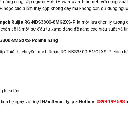
khả năng cung cấp nguồn PoE (Power over Ethernet) với công suất
i IP, hoặc các điểm truy cập không dây mà không cần sử dụng nguồn
n mạch Ruijie RG-NBS3300-8MG2XS-P
 là một lựa chọn lý tưởng
ắc chắn sẽ là một sự đầu tư xứng đáng để nâng cao hiệu suất và t
NBS3300-8MG2XS-Pchính hãng
 cấp Thiết bị chuyển mạch Ruijie RG-NBS3300-8MG2XS-P chính hã
 hiệu lớn.
 liên hệ ngay với
Việt Hàn Security
qua
Hotline:
0899.199.598
h