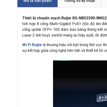
Mô tả sản phẩm
Thông số kỹ thuật
Thiết bị chuyển mạch Ruijie RG-NBS3300-8MG
tích hợp 8 cổng Multi-Gigabit PoE+ (tốc độ lên đến
cổng uplink SFP+ 10G đảm bảo băng thông kết nố
Layer 2 linh hoạt, switch mang lại hiệu suất, ổn đị
Wi-Fi Ruijie
là thương hiệu nổi bật trong lĩnh vực 
sự kết hợp giữa công nghệ tiên tiến và thiết kế tối