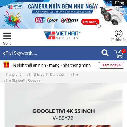
Đóng
Tài khoản
Menu
0
Tivi Skyworth, ...
Hệ sinh thái an ninh - mạng - nhà thông minh
Xem ngay >
Trang chủ
Thiết bị số, IT & phụ kiện
Tivi
Tivi Skyworth, Coocaa