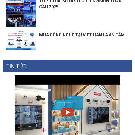
TOP 10 ĐẠI SỨ HIKTECH HIKVISION TOÀN
CẦU 2025
MUA CÔNG NGHỆ TẠI VIỆT HÀN LÀ AN TÂM
TIN TỨC