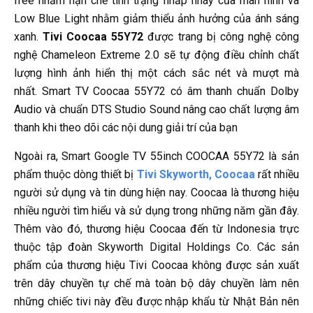
free nhằm hạn chế tình trạng nhấp nháy của màn hình và
Low Blue Light nhằm giảm thiểu ảnh hưởng của ánh sáng
xanh.
Tivi Coocaa 55Y72
được trang bị công nghệ công
nghệ Chameleon Extreme 2.0 sẽ tự động điều chỉnh chất
lượng hình ảnh hiển thị một cách sắc nét và mượt mà
nhất. Smart TV Coocaa 55Y72 có âm thanh chuẩn Dolby
Audio và chuẩn DTS Studio Sound nâng cao chất lượng âm
thanh khi theo dõi các nội dung giải trí của bạn
Ngoài ra, Smart Google TV 55inch COOCAA 55Y72 là sản
phẩm thuộc dòng thiết bị
Tivi Skyworth, Coocaa
rất nhiều
người sử dụng và tin dùng hiện nay. Coocaa là thương hiệu
nhiều người tìm hiểu và sử dụng trong những năm gần đây.
Thêm vào đó, thương hiệu Coocaa đến từ Indonesia trực
thuộc tập đoàn Skyworth Digital Holdings Co. Các sản
phẩm của thương hiệu Tivi Coocaa không được sản xuất
trên dây chuyền tự chế mà toàn bộ dây chuyền làm nên
những chiếc tivi này đều được nhập khẩu từ Nhật Bản nên