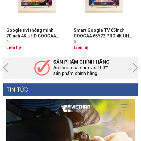
Google tivi thông minh
Smart Google TV 65inch
70inch 4K UHD COOCAA
COOCAA 65Y72 PRO 4K UHD,
70Y72 điều khiển bằng giọng
hệ điều hành Android 11,
0
0
nói, màn hình LED
màn hình QLED
Liên hệ
Liên hệ
SẢN PHẨM CHÍNH HÃNG
An tâm mua sắm với 100%
sản phẩm chính hãng
TIN TỨC