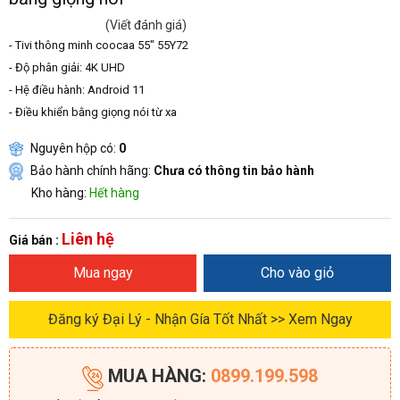
(Viết đánh giá)
- Tivi thông minh coocaa 55" 55Y72
- Độ phân giải: 4K UHD
- Hệ điều hành: Android 11
- Điều khiển bằng giọng nói từ xa
Nguyên hộp có:
0
Bảo hành chính hãng:
Chưa có thông tin bảo hành
Kho hàng:
Hết hàng
Liên hệ
Giá bán :
Mua ngay
Cho vào giỏ
Đăng ký Đại Lý - Nhận Gía Tốt Nhất >> Xem Ngay
MUA HÀNG:
0899.199.598