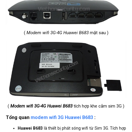
(
Modem wifi 3G-4G Huawei B683
mặt sau )
(
Modem wifi 3G-4G Huawei B683
tích hợp khe cắm sim 3G )
Tổng quan
modem wifi 3G Huawei B683
:
Huawei B683
là thiết bị phát sóng wifi từ Sim 3G. Tích hợp