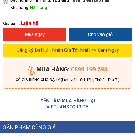
Bảo hành chính hãng:
12 tháng -
Xem điểm bảo hành
Kho hàng:
Hết hàng
Liên hệ
Giá bán :
Mua ngay
Cho vào giỏ
Đăng ký Đại Lý - Nhận Gía Tốt Nhất >> Xem Ngay
MUA HÀNG:
0899.199.598
CÓ GIÁ RIÊNG CHO ĐẠI LÝ (Làm việc : 8H-17H, Thứ 2 - Thứ 7 )
YÊN TÂM MUA HÀNG TẠI
VIETHANSECURITY
SẢN PHẨM CÙNG GIÁ