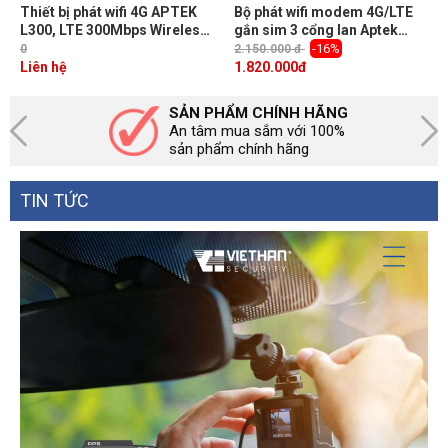
Thiết bị phát wifi 4G APTEK
Bộ phát wifi modem 4G/LTE
L300, LTE 300Mbps Wireless
gắn sim 3 cổng lan Aptek
Router (có gắn sim)
L1200G wifi AC1200 tốc độ
-16%
0
2.150.000 đ
chịu tải cao cho camera, gia
Liên hệ
1.820.000
đ
đình, xe khách
SẢN PHẨM CHÍNH HÃNG
An tâm mua sắm với 100%
sản phẩm chính hãng
TIN TỨC