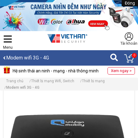
Đóng
Tài khoản
Menu
0
Modem wifi 3G - 4G
Hệ sinh thái an ninh - mạng - nhà thông minh
Xem ngay >
Trang chủ
Thiết bị mạng Wifi, Switch
Thiết bị mạng
Modem wifi 3G - 4G