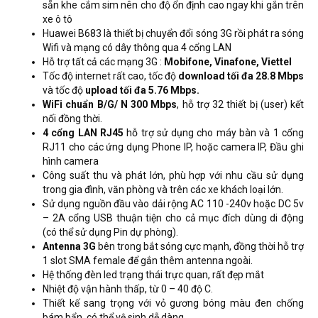
sẵn khe cắm sim nên cho độ ổn định cao ngay khi gắn trên
xe ô tô
Huawei B683 là thiết bị chuyển đổi sóng 3G rồi phát ra sóng
Wifi và mạng có dây thông qua 4 cổng LAN
Hỗ trợ tất cả các mạng 3G :
Mobifone, Vinafone, Viettel
Tốc độ internet rất cao, tốc độ
download tối đa 28.8 Mbps
và tốc độ
upload tối đa 5.76 Mbps.
WiFi chuẩn B/G/ N 300 Mbps
, hỗ trợ 32 thiết bị (user) kết
nối đồng thời.
4 cổng LAN RJ45
hỗ trợ sử dụng cho máy bàn và 1 cổng
RJ11 cho các ứng dụng Phone IP, hoặc camera IP, Đầu ghi
hình camera
Công suất thu và phát lớn, phù hợp với nhu cầu sử dụng
trong gia đình, văn phòng và trên các xe khách loại lớn.
Sử dụng nguồn đầu vào dải rộng AC 110 -240v hoặc DC 5v
– 2A cổng USB thuận tiện cho cả mục đích dùng di động
(có thể sử dụng Pin dự phòng).
Antenna 3G
bên trong bắt sóng cực mạnh, đồng thời hỗ trợ
1 slot SMA female để gắn thêm antenna ngoài.
Hệ thống đèn led trạng thái trực quan, rất đẹp mắt
Nhiệt độ vận hành thấp, từ 0 – 40 độ C.
Thiết kế sang trọng với vỏ gương bóng màu đen chống
bám bẩn, có thể vệ sinh dễ dàng.