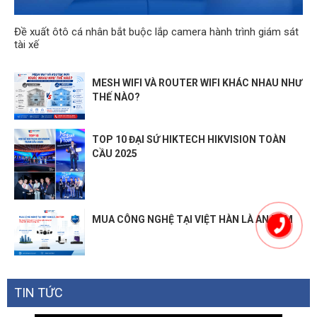
Đề xuất ôtô cá nhân bắt buộc lắp camera hành trình giám sát
tài xế
MESH WIFI VÀ ROUTER WIFI KHÁC NHAU NHƯ
THẾ NÀO?
TOP 10 ĐẠI SỨ HIKTECH HIKVISION TOÀN
CẦU 2025
MUA CÔNG NGHỆ TẠI VIỆT HÀN LÀ AN TÂM
TIN TỨC