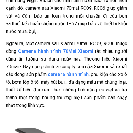
tính năng Night Vision cho hình ảnh hoàn hảo, rõ nét. Bên
cạnh đó, camera sau Xiaomi 70mai RC09, RC06 giúp giám
sát và đảm bảo an toàn trong mỗi chuyến đi của bạn
và thiết kế chuẩn chống nước IP67 giúp bảo vệ thiết bị khỏi
nước mưa, bụi,…
Ngoài ra, Mắt camera sau Xiaomi 70mai RC09, RC06 thuộc
dòng
Camera hành trình 70Mai Xiaomi
rất nhiều người
dùng tin tưởng sử dụng ngày nay. Thương hiệu Xiaomi
70mai - Đây cũng chính là công ty con của Xiaomi sản xuất
các dòng sản phẩm
camera hành trình
, phụ kiện cho xe ô
tô, bơm lốp ô tô, máy hút bụi... đa dạng mẫu mã chủng loại,
thiết kế hiện đại kèm theo những tính năng ưu việt và trở
thành một trong những thương hiệu sản phẩm bán chạy
nhất trong lĩnh vực.