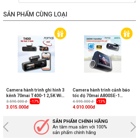
SẢN PHẨM CÙNG LOẠI
Camera hành trình ghi hình 3
Camera hành trình cảnh báo
kênh 70mai T400-1 2,5K Wifi
tốc độ 70mai A800SE-1
6, Màn hình 1.9 inch, Điều
SpeedEye Ghi hình 4K, cam
-17%
-13%
3.590.000 đ
4.590.000 đ
khiển giọng nói & Giám sát
sau 1080P, Hỗ trợ kết nối
3.015.000
đ
4.010.000
đ
đỗ xe 24h
thêm modul 4G (Cam trước +
sau)
SẢN PHẨM CHÍNH HÃNG
An tâm mua sắm với 100%
sản phẩm chính hãng