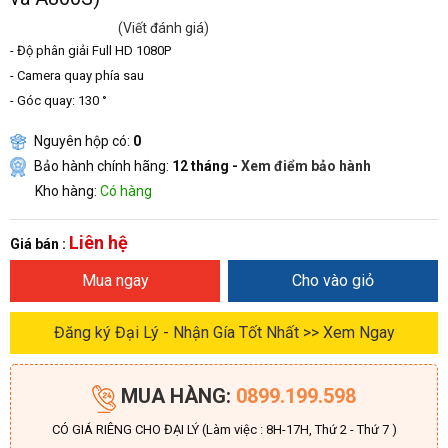
(Viết đánh giá)
- Độ phân giải Full HD 1080P
- Camera quay phía sau
- Góc quay: 130 °
Nguyên hộp có:
0
Bảo hành chính hãng:
12 tháng -
Xem điểm bảo hành
Kho hàng:
Có hàng
Liên hệ
Giá bán :
Mua ngay
Cho vào giỏ
Đăng ký Đại Lý - Nhận Gía Tốt Nhất >> Xem Ngay
MUA HÀNG:
0899.199.598
CÓ GIÁ RIÊNG CHO ĐẠI LÝ (Làm việc : 8H-17H, Thứ 2 - Thứ 7 )