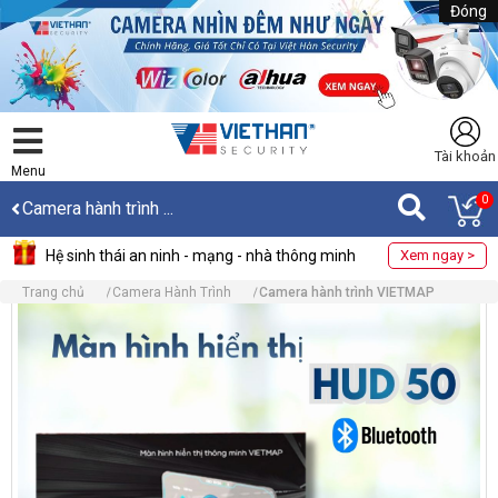
Đóng
Tài khoản
Menu
0
Camera hành trình ...
Hệ sinh thái an ninh - mạng - nhà thông minh
Xem ngay >
Trang chủ
Camera Hành Trình
Camera hành trình VIETMAP