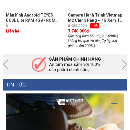
Màn hình Android TEYES
Camera Hành Trình Vietmap
CC3L Lite RAM 4GB / ROM
M2 Chính Hãng – 4G Xem Từ
32GB, Chip 8 nhân, CarPlay
Xa, Cảnh Báo Tốc Độ,
-14%
0
8.980.000 đ
không dây, Tích hợp KIKI &
Liên hệ
7.740.000
đ
Vietmap Live
Qùa tặng theo M2 trị giá 1.690K (
không lấy quà trừ tiền, Tự lắp đặt
giảm thêm 200K )
SẢN PHẨM CHÍNH HÃNG
An tâm mua sắm với 100%
sản phẩm chính hãng
TIN TỨC