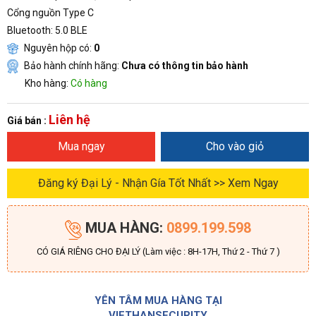
Cổng nguồn Type C
Bluetooth: 5.0 BLE
Nguyên hộp có:
0
Bảo hành chính hãng:
Chưa có thông tin bảo hành
Kho hàng:
Có hàng
Liên hệ
Giá bán :
Mua ngay
Cho vào giỏ
Đăng ký Đại Lý - Nhận Gía Tốt Nhất >> Xem Ngay
MUA HÀNG:
0899.199.598
CÓ GIÁ RIÊNG CHO ĐẠI LÝ (Làm việc : 8H-17H, Thứ 2 - Thứ 7 )
YÊN TÂM MUA HÀNG TẠI
VIETHANSECURITY