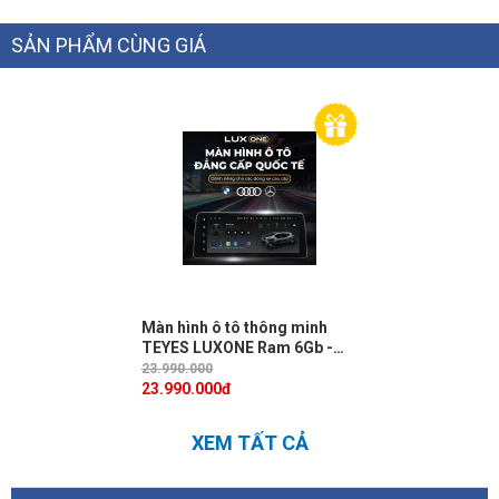
SẢN PHẨM CÙNG GIÁ
Màn hình ô tô thông minh
TEYES LUXONE Ram 6Gb -
Rom 128Gb, trợ lý thông minh
23.990.000
KIKI, bản đồ Hybrid Vietmap
23.990.000
đ
Live
XEM TẤT CẢ