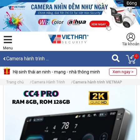
Đóng
Tài khoản
Menu
0
Camera hành trình ...
Hệ sinh thái an ninh - mạng - nhà thông minh
Xem ngay >
Trang chủ
Camera Hành Trình
Camera hành trình VIETMAP