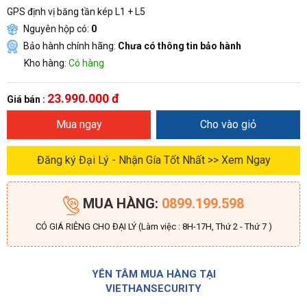
GPS định vị băng tần kép L1 + L5
Nguyên hộp có:
0
Bảo hành chính hãng:
Chưa có thông tin bảo hành
Kho hàng:
Có hàng
23.990.000 đ
Giá bán :
Mua ngay
Cho vào giỏ
Đăng ký Đại Lý - Nhận Gía Tốt Nhất >> Xem Ngay
MUA HÀNG:
0899.199.598
CÓ GIÁ RIÊNG CHO ĐẠI LÝ (Làm việc : 8H-17H, Thứ 2 - Thứ 7 )
YÊN TÂM MUA HÀNG TẠI
VIETHANSECURITY