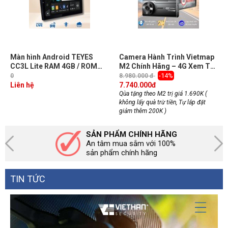
Màn hình Android TEYES
Camera Hành Trình Vietmap
CC3L Lite RAM 4GB / ROM
M2 Chính Hãng – 4G Xem Từ
32GB, Chip 8 nhân, CarPlay
Xa, Cảnh Báo Tốc Độ,
-14%
0
8.980.000 đ
không dây, Tích hợp KIKI &
Liên hệ
7.740.000
đ
Vietmap Live
Qùa tặng theo M2 trị giá 1.690K (
không lấy quà trừ tiền, Tự lắp đặt
giảm thêm 200K )
SẢN PHẨM CHÍNH HÃNG
An tâm mua sắm với 100%
sản phẩm chính hãng
TIN TỨC