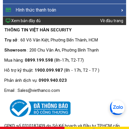
Hình thức thanh toán
Xem bản đầy đủ
Về đầu trang
THÔNG TIN VIỆT HÀN SECURITY
Trụ sở
: 60 Võ Văn Kiệt, Phường Bến Thành, HCM
Showroom
: 200 Chu Văn An, Phường Bình Thạnh
Mua hàng:
0899.199.598
(8h-17h, T2-T7)
Hỗ trợ kỹ thuật:
1900.099.987
(8h - 17h, T2 - T7 )
Phản ánh dịch vụ:
0909.940.023
Email : Sales@viethanco.com
GPKD số 0310187439 do Sở Kế hoạch và Đầu tư TP.HCM cấp