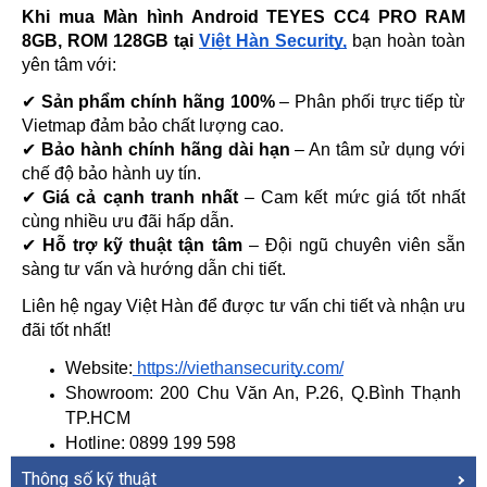
Khi mua Màn hình Android TEYES CC4 PRO RAM 
8GB, ROM 128GB tại 
Việt Hàn Security,
 bạn hoàn toàn 
yên tâm với:
✔ 
Sản phẩm chính hãng 100%
 – Phân phối trực tiếp từ 
Vietmap đảm bảo chất lượng cao.
✔ 
Bảo hành chính hãng dài hạn
 – An tâm sử dụng với 
chế độ bảo hành uy tín.
✔ 
Giá cả cạnh tranh nhất
 – Cam kết mức giá tốt nhất 
cùng nhiều ưu đãi hấp dẫn.
✔ 
Hỗ trợ kỹ thuật tận tâm
 – Đội ngũ chuyên viên sẵn 
sàng tư vấn và hướng dẫn chi tiết.
Liên hệ ngay Việt Hàn để được tư vấn chi tiết và nhận ưu 
đãi tốt nhất!
Website:
 https://viethansecurity.com/
Showroom: 200 Chu Văn An, P.26, Q.Bình Thạnh 
TP.HCM
Hotline: 0899 199 598
Thông số kỹ thuật