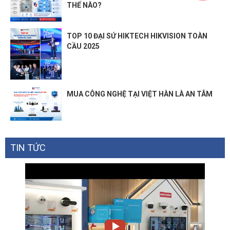
THẾ NÀO?
TOP 10 ĐẠI SỨ HIKTECH HIKVISION TOÀN
CẦU 2025
MUA CÔNG NGHỆ TẠI VIỆT HÀN LÀ AN TÂM
TIN TỨC