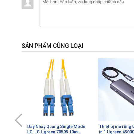
SẢN PHẨM CÙNG LOẠI
le Mode
Thiết bị mở rộng USB Type-C 6
Cáp dữ liệu Com
10m
in 1 Ugreen 45000 HDMI
Ugreen 60310 Dài