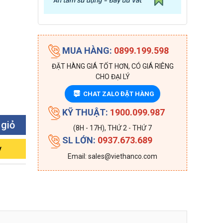
MUA HÀNG:
0899.199.598
ĐẶT HÀNG GIÁ TỐT HƠN, CÓ GIÁ RIÊNG
CHO ĐẠI LÝ
CHAT ZALO ĐẶT HÀNG
ZALO
KỸ THUẬT:
1900.099.987
 giỏ
(8H - 17H), THỨ 2 - THỨ 7
SL LỚN:
0937.673.689
y
Email: sales@viethanco.com