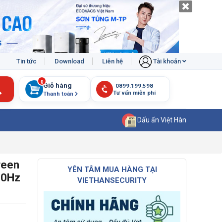
Tin tức
Download
Liên hệ
Tài khoản
0
Giỏ hàng
Thanh toán
Dấu ấn Việt Hàn
reen
YÊN TÂM MUA HÀNG TẠI
60Hz
VIETHANSECURITY