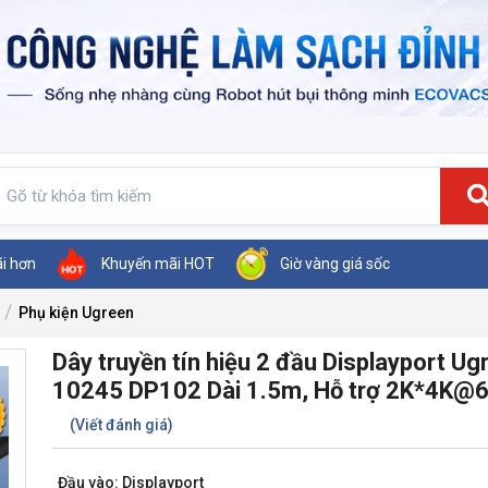
ãi hơn
Khuyến mãi HOT
Giờ vàng giá sốc
Phụ kiện Ugreen
Dây truyền tín hiệu 2 đầu Displayport Ug
10245 DP102 Dài 1.5m, Hỗ trợ 2K*4K@
(Viết đánh giá)
Đầu vào: Displayport