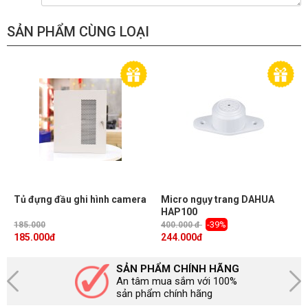
SẢN PHẨM CÙNG LOẠI
Tủ đựng đầu ghi hình camera
Micro ngụy trang DAHUA
HAP100
-39%
185.000
400.000 đ
185.000
đ
244.000
đ
SẢN PHẨM CHÍNH HÃNG
An tâm mua sắm với 100%
sản phẩm chính hãng