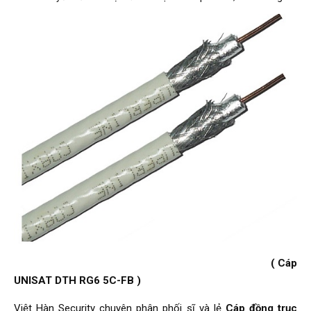
( Cáp
UNISAT DTH RG6 5C-FB )
Việt Hàn Security chuyên phân phối sĩ và lẻ
Cáp đồng trục