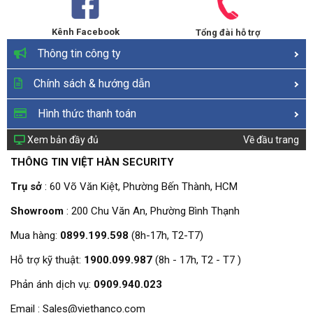
Kênh Facebook
Tổng đài hỗ trợ
Thông tin công ty
Chính sách & hướng dẫn
Hình thức thanh toán
Xem bản đầy đủ
Về đầu trang
THÔNG TIN VIỆT HÀN SECURITY
Trụ sở
: 60 Võ Văn Kiệt, Phường Bến Thành, HCM
Showroom
: 200 Chu Văn An, Phường Bình Thạnh
Mua hàng:
0899.199.598
(8h-17h, T2-T7)
Hỗ trợ kỹ thuật:
1900.099.987
(8h - 17h, T2 - T7 )
Phản ánh dịch vụ:
0909.940.023
Email : Sales@viethanco.com