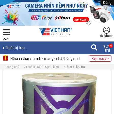
Đóng
Tài khoản
Menu
0
Thiết bị lưu ...
Hệ sinh thái an ninh - mạng - nhà thông minh
Xem ngay >
Trang chủ
Thiết bị số, IT & phụ kiện
Thiết bị lưu trữ