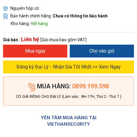
Nguyên hộp có:
Bảo hành chính hãng:
Chưa có thông tin bảo hành
Kho hàng:
Hết hàng
Liên hệ
Giá bán :
[Giá chưa bao gồm VAT]
Mua ngay
Cho vào giỏ
Đăng ký Đại Lý - Nhận Gía Tốt Nhất >> Xem Ngay
MUA HÀNG:
0899.199.598
CÓ GIÁ RIÊNG CHO ĐẠI LÝ (Làm việc : 8H-17H, Thứ 2 - Thứ 7 )
YÊN TÂM MUA HÀNG TẠI
VIETHANSECURITY