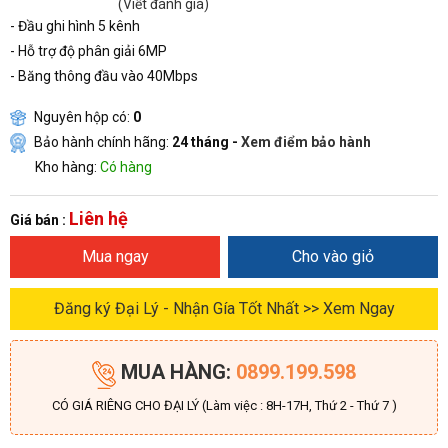
(Viết đánh giá)
- Đầu ghi hình 5 kênh
- Hỗ trợ độ phân giải 6MP
- Băng thông đầu vào 40Mbps
Nguyên hộp có:
0
Bảo hành chính hãng:
24 tháng -
Xem điểm bảo hành
Kho hàng:
Có hàng
Liên hệ
Giá bán :
Mua ngay
Cho vào giỏ
Đăng ký Đại Lý - Nhận Gía Tốt Nhất >> Xem Ngay
MUA HÀNG:
0899.199.598
CÓ GIÁ RIÊNG CHO ĐẠI LÝ (Làm việc : 8H-17H, Thứ 2 - Thứ 7 )