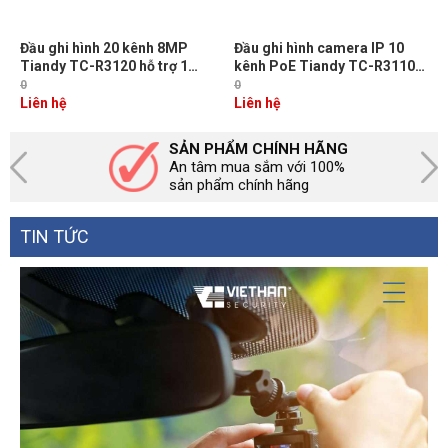
Đầu ghi hình 20 kênh 8MP
Đầu ghi hình camera IP 10
Tiandy TC-R3120 hỗ trợ 1
kênh PoE Tiandy TC-R3110
sata upto 10TB, băng thông
chuẩn nén H.265+/H.254,
0
0
đầu vào 80Mbps
6Mp, 1 sata
Liên hệ
Liên hệ
SẢN PHẨM CHÍNH HÃNG
An tâm mua sắm với 100%
sản phẩm chính hãng
TIN TỨC