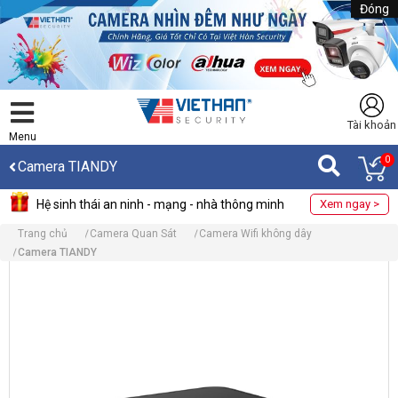
Đóng
Tài khoản
Menu
0
Camera TIANDY
Hệ sinh thái an ninh - mạng - nhà thông minh
Xem ngay >
Trang chủ
Camera Quan Sát
Camera Wifi không dây
Camera TIANDY