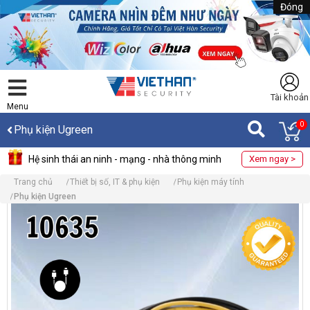
Đóng
Tài khoản
Menu
0
Phụ kiện Ugreen
Hệ sinh thái an ninh - mạng - nhà thông minh
Xem ngay >
Trang chủ
Thiết bị số, IT & phụ kiện
Phụ kiện máy tính
Phụ kiện Ugreen