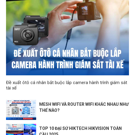
Đề xuất ôtô cá nhân bắt buộc lắp camera hành trình giám sát
tài xế
MESH WIFI VÀ ROUTER WIFI KHÁC NHAU NHƯ
THẾ NÀO?
TOP 10 ĐẠI SỨ HIKTECH HIKVISION TOÀN
CẦU 2025