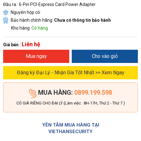
Đầu ra : 6-Pin PCI-Express Card Power Adapter
Nguyên hộp có:
Bảo hành chính hãng:
Chưa có thông tin bảo hành
Kho hàng:
Có hàng
Liên hệ
Giá bán :
Mua ngay
Cho vào giỏ
Đăng ký Đại Lý - Nhận Gía Tốt Nhất >> Xem Ngay
MUA HÀNG:
0899.199.598
CÓ GIÁ RIÊNG CHO ĐẠI LÝ (Làm việc : 8H-17H, Thứ 2 - Thứ 7 )
YÊN TÂM MUA HÀNG TẠI
VIETHANSECURITY