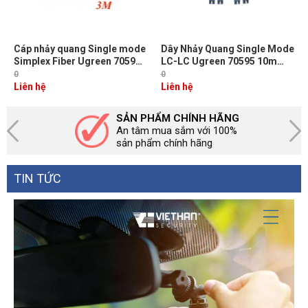
Cáp nhảy quang Single mode
Dây Nhảy Quang Single Mode
Simplex Fiber Ugreen 70596
LC-LC Ugreen 70595 10m
Dài 3M đầu LC-SC Màu Vàng
Chuẩn UPC, Bước Sóng
0
0
NW217
1310/1550nm
Liên hệ
Liên hệ
SẢN PHẨM CHÍNH HÃNG
An tâm mua sắm với 100%
sản phẩm chính hãng
TIN TỨC