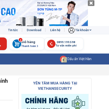
Tin tức
Download
Liên hệ
Tài khoản
0
Giỏ hàng
Thanh toán
Dấu ấn Việt Hàn
hính
YÊN TÂM MUA HÀNG TẠI
VIETHANSECURITY