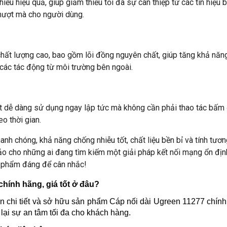
ễu hiệu quả, giúp giảm thiểu tối đa sự can thiệp từ các tín hiệu 
mượt mà cho người dùng.
t lượng cao, bao gồm lõi đồng nguyên chất, giúp tăng khả năng d
các tác động từ môi trường bên ngoài.
rất dễ dàng sử dụng ngay lập tức mà không cần phải thao tác bấ
eo thời gian.
hanh chóng, khả năng chống nhiễu tốt, chất liệu bền bỉ và tính tư
ảo cho những ai đang tìm kiếm một giải pháp kết nối mạng ổn địn
n phẩm đáng để cân nhắc!
hính hãng, giá tốt ở đâu?
n chi tiết và sở hữu sản phẩm Cáp nối dài Ugreen 11277 chính
lại sự an tâm tối đa cho khách hàng.