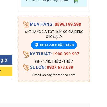
MUA HÀNG:
0899.199.598
ĐẶT HÀNG GIÁ TỐT HƠN, CÓ GIÁ RIÊNG
CHO ĐẠI LÝ
CHAT ZALO ĐẶT HÀNG
ZALO
KỸ THUẬT:
1900.099.987
 giỏ
(8H - 17H), THỨ 2 - THỨ 7
SL LỚN:
0937.673.689
y
Email: sales@viethanco.com