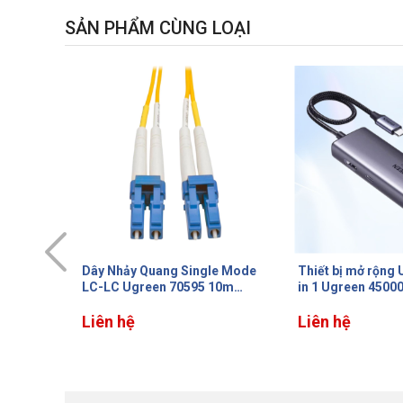
SẢN PHẨM CÙNG LOẠI
le Mode
Thiết bị mở rộng USB Type-C 6
Cáp dữ liệu Com
10m
in 1 Ugreen 45000 HDMI
Ugreen 60310 Dài
g
4K@60Hz/Hub USB
nối mạ vàng, Lõi
3.0/LAN/PD 100W, Tốc độ
Liên hệ
chất
Liên hệ
1Gbps