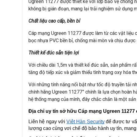
Ugreen 11277 được thiết kế với lớp bảo vệ chống nhi
không bị gián đoạn, mang lại trải nghiệm sử dụng 
Chất liệu cao cấp, bền bỉ
Cáp mạng Ugreen 11277 được làm từ các vật liệu chấ
bọc nhựa PVC bền bỉ, chống mài mòn và chịu được 
Thiết kế đúc sẵn tiện lợi
Với chiều dài 1,5m và thiết kế đúc sẵn, sản phẩm 
tăng độ tiếp xúc và giảm thiểu tình trạng oxy hóa th
Với những tính năng nổi bật như tốc độ truyền tải n
chính hãng Ugreen 11277” chính là lựa chọn hoàn h
hệ thống mạng của mình, đây chắc chắn là một sả
Địa chỉ uy tín sở hữu Cáp mạng Ugreen 11277 c
Liên hệ ngay với 
Việt Hàn Security
 để được tư vấ
lượng cao cùng vơi chế độ bảo hành uy tín, mang 