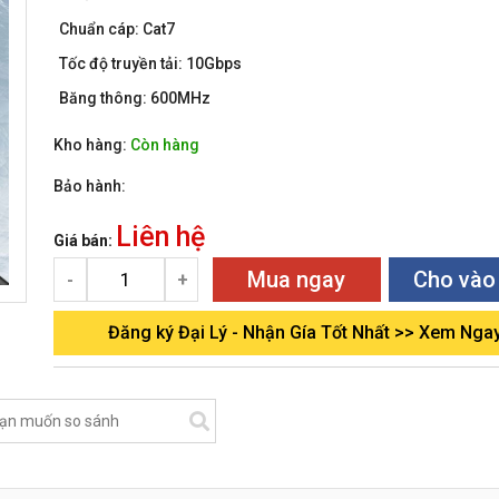
Chuẩn cáp: Cat7
Tốc độ truyền tải: 10Gbps
Băng thông: 600MHz
Kho hàng:
Còn hàng
Bảo hành:
Liên hệ
Giá bán:
Mua ngay
Cho vào
-
+
Đăng ký Đại Lý - Nhận Gía Tốt Nhất >> Xem Nga