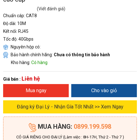
(Viết đánh giá)
Chuẩn cáp: CAT8
Độ dài: 10M
Kết nối: RJ45
Tốc độ: 40Gbps
Nguyên hộp có:
Bảo hành chính hãng:
Chưa có thông tin bảo hành
Kho hàng:
Có hàng
Liên hệ
Giá bán :
Mua ngay
Cho vào giỏ
Đăng ký Đại Lý - Nhận Gía Tốt Nhất >> Xem Ngay
MUA HÀNG:
0899.199.598
CÓ GIÁ RIÊNG CHO ĐẠI LÝ (Làm việc : 8H-17H, Thứ 2 - Thứ 7 )