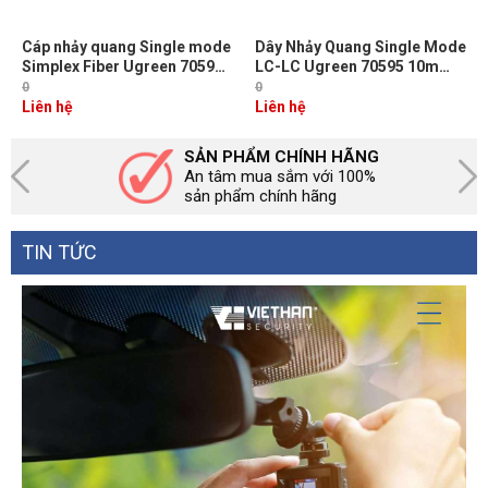
Cáp nhảy quang Single mode
Dây Nhảy Quang Single Mode
Simplex Fiber Ugreen 70596
LC-LC Ugreen 70595 10m
Dài 3M đầu LC-SC Màu Vàng
Chuẩn UPC, Bước Sóng
0
0
NW217
1310/1550nm
Liên hệ
Liên hệ
SẢN PHẨM CHÍNH HÃNG
An tâm mua sắm với 100%
sản phẩm chính hãng
TIN TỨC