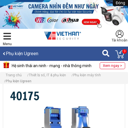
Đóng
Tài khoản
Menu
0
Phụ kiện Ugreen
Hệ sinh thái an ninh - mạng - nhà thông minh
Xem ngay >
Trang chủ
Thiết bị số, IT & phụ kiện
Phụ kiện máy tính
Phụ kiện Ugreen