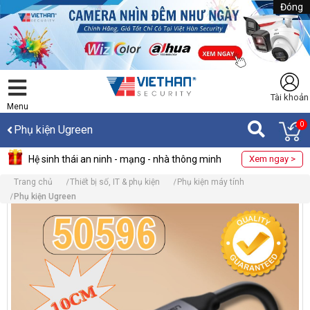
Đóng
Tài khoản
Menu
0
Phụ kiện Ugreen
Hệ sinh thái an ninh - mạng - nhà thông minh
Xem ngay >
Trang chủ
Thiết bị số, IT & phụ kiện
Phụ kiện máy tính
Phụ kiện Ugreen