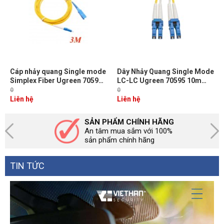
Cáp nhảy quang Single mode
Dây Nhảy Quang Single Mode
Simplex Fiber Ugreen 70596
LC-LC Ugreen 70595 10m
Dài 3M đầu LC-SC Màu Vàng
Chuẩn UPC, Bước Sóng
0
0
NW217
1310/1550nm
Liên hệ
Liên hệ
SẢN PHẨM CHÍNH HÃNG
An tâm mua sắm với 100%
sản phẩm chính hãng
TIN TỨC