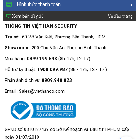
Hình thức thanh toán
Xem bản đầy đủ
Về đầu trang
THÔNG TIN VIỆT HÀN SECURITY
Trụ sở
: 60 Võ Văn Kiệt, Phường Bến Thành, HCM
Showroom
: 200 Chu Văn An, Phường Bình Thạnh
Mua hàng:
0899.199.598
(8h-17h, T2-T7)
Hỗ trợ kỹ thuật:
1900.099.987
(8h - 17h, T2 - T7 )
Phản ánh dịch vụ:
0909.940.023
Email : Sales@viethanco.com
GPKD số 0310187439 do Sở Kế hoạch và Đầu tư TP.HCM cấp
ngày 31/07/2010