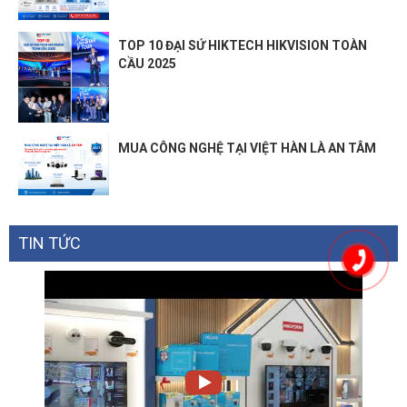
TOP 10 ĐẠI SỨ HIKTECH HIKVISION TOÀN
CẦU 2025
MUA CÔNG NGHỆ TẠI VIỆT HÀN LÀ AN TÂM
TIN TỨC