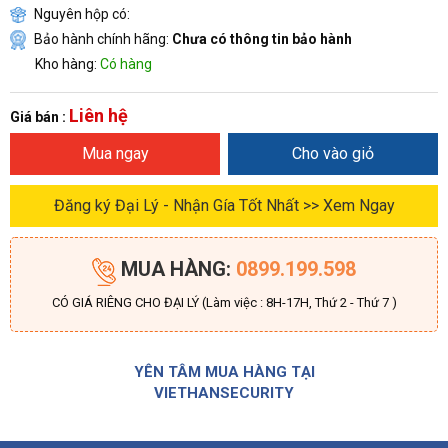
Nguyên hộp có:
Bảo hành chính hãng:
Chưa có thông tin bảo hành
Kho hàng:
Có hàng
Liên hệ
Giá bán :
Mua ngay
Cho vào giỏ
Đăng ký Đại Lý - Nhận Gía Tốt Nhất >> Xem Ngay
MUA HÀNG:
0899.199.598
CÓ GIÁ RIÊNG CHO ĐẠI LÝ (Làm việc : 8H-17H, Thứ 2 - Thứ 7 )
YÊN TÂM MUA HÀNG TẠI
VIETHANSECURITY