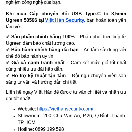
nghiệm công nghệ của bạn.
Khi mua Cáp chuyển đổi USB Type-C to 3,5mm 
Ugreen 50596 tại 
Việt Hàn Security,
 bạn hoàn toàn yên 
tâm với:
✔ 
Sản phẩm chính hãng 100%
 – Phân phối trực tiếp từ 
Ugreen đảm bảo chất lượng cao.
✔ 
Bảo hành chính hãng dài hạn
 – An tâm sử dụng với 
chế độ bảo hành uy tín.
✔ 
Giá cả cạnh tranh nhất
 – Cam kết mức giá tốt nhất 
cùng nhiều ưu đãi hấp dẫn.
✔ 
Hỗ trợ kỹ thuật tận tâm
 – Đội ngũ chuyên viên sẵn 
sàng tư vấn và hướng dẫn chi tiết.
Liên hệ ngay Việt Hàn để được tư vấn chi tiết và nhận ưu 
đãi tốt nhất!
Website:
 https://viethansecurity.com/
Showroom: 200 Chu Văn An, P.26, Q.Bình Thạnh 
TP.HCM
Hotline: 0899 199 598