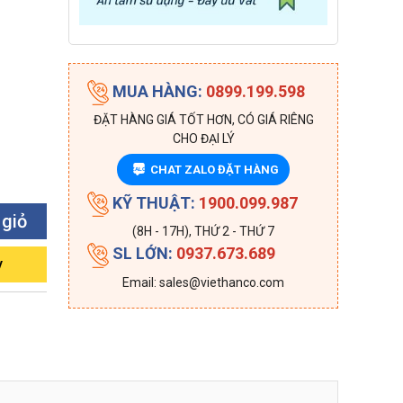
MUA HÀNG:
0899.199.598
ĐẶT HÀNG GIÁ TỐT HƠN, CÓ GIÁ RIÊNG
CHO ĐẠI LÝ
CHAT ZALO ĐẶT HÀNG
ZALO
KỸ THUẬT:
1900.099.987
 giỏ
(8H - 17H), THỨ 2 - THỨ 7
SL LỚN:
0937.673.689
y
Email: sales@viethanco.com