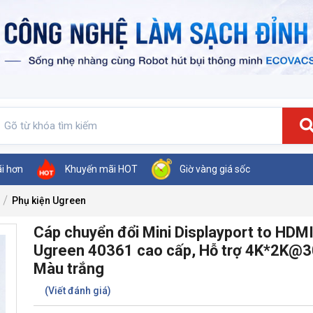
ãi hơn
Khuyến mãi HOT
Giờ vàng giá sốc
Phụ kiện Ugreen
Cáp chuyển đổi Mini Displayport to HDM
Ugreen 40361 cao cấp, Hỗ trợ 4K*2K@
Màu trắng
(Viết đánh giá)