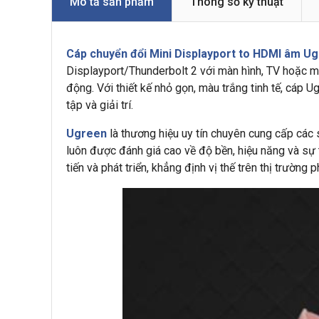
Mô tả sản phẩm
Thông số kỹ thuật
Cáp chuyển đổi Mini Displayport to HDMI âm U
Displayport/Thunderbolt 2 với màn hình, TV hoặc m
động. Với thiết kế nhỏ gọn, màu trắng tinh tế, cáp
tập và giải trí.
Ugreen
là thương hiệu uy tín chuyên cung cấp các 
luôn được đánh giá cao về độ bền, hiệu năng và sự 
tiến và phát triển, khẳng định vị thế trên thị trường