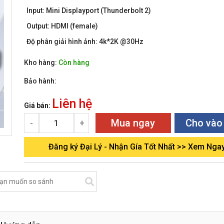
Input: Mini Displayport (Thunderbolt 2)
Output: HDMI (female)
Độ phân giải hình ảnh: 4k*2K @30Hz
Kho hàng:
Còn hàng
Bảo hành:
Liên hệ
Giá bán:
Mua ngay
Cho vào
-
+
Đăng ký Đại Lý - Nhận Gía Tốt Nhất >> Xem Nga