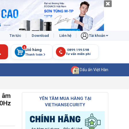
Tin tức
Download
Liên hệ
Tài khoản
0
Giỏ hàng
Thanh toán
Dấu ấn Việt Hàn
I âm
YÊN TÂM MUA HÀNG TẠI
30Hz
VIETHANSECURITY