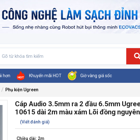
ãi hơn
Khuyến mãi HOT
Giờ vàng giá sốc
Phụ kiện Ugreen
Cáp Audio 3.5mm ra 2 đầu 6.5mm Ugre
10615 dài 2m màu xám Lõi đồng nguyên
(Viết đánh giá)
Chiều dài:
2m