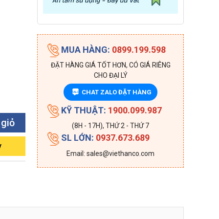
MUA HÀNG:
0899.199.598
ĐẶT HÀNG GIÁ TỐT HƠN, CÓ GIÁ RIÊNG
CHO ĐẠI LÝ
CHAT ZALO ĐẶT HÀNG
ZALO
KỸ THUẬT:
1900.099.987
 giỏ
(8H - 17H), THỨ 2 - THỨ 7
SL LỚN:
0937.673.689
y
Email: sales@viethanco.com