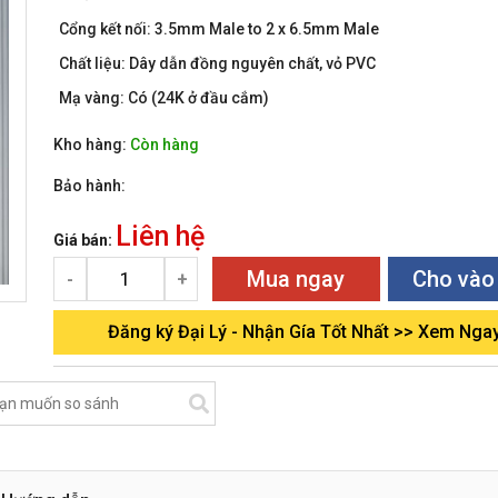
Cổng kết nối:
3.5mm Male to 2 x 6.5mm Male
Chất liệu:
Dây dẫn đồng nguyên chất, vỏ PVC
Mạ vàng:
Có (24K ở đầu cắm)
Kho hàng:
Còn hàng
Bảo hành:
Liên hệ
Giá bán:
Mua ngay
Cho vào
-
+
Đăng ký Đại Lý - Nhận Gía Tốt Nhất >> Xem Nga