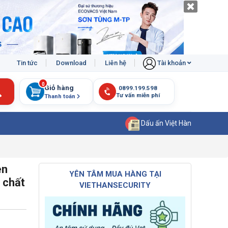
Tin tức
Download
Liên hệ
Tài khoản
0
Giỏ hàng
Thanh toán
Dấu ấn Việt Hàn
en
YÊN TÂM MUA HÀNG TẠI
 chất
VIETHANSECURITY