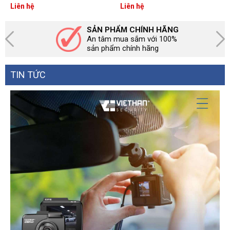
NW217
1310/1550nm
Liên hệ
Liên hệ
SẢN PHẨM CHÍNH HÃNG
An tâm mua sắm với 100%
sản phẩm chính hãng
TIN TỨC