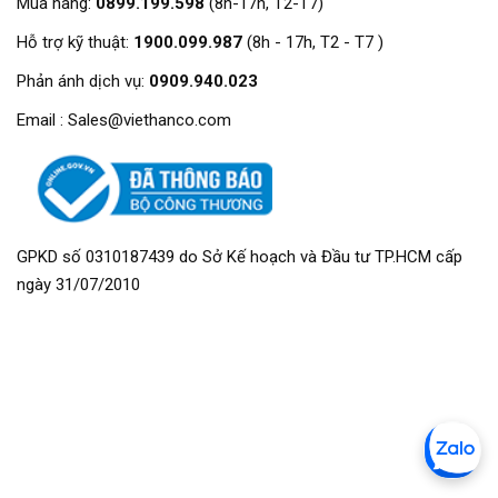
Mua hàng:
0899.199.598
(8h-17h, T2-T7)
Hỗ trợ kỹ thuật:
1900.099.987
(8h - 17h, T2 - T7 )
Phản ánh dịch vụ:
0909.940.023
Email : Sales@viethanco.com
GPKD số 0310187439 do Sở Kế hoạch và Đầu tư TP.HCM cấp
ngày 31/07/2010