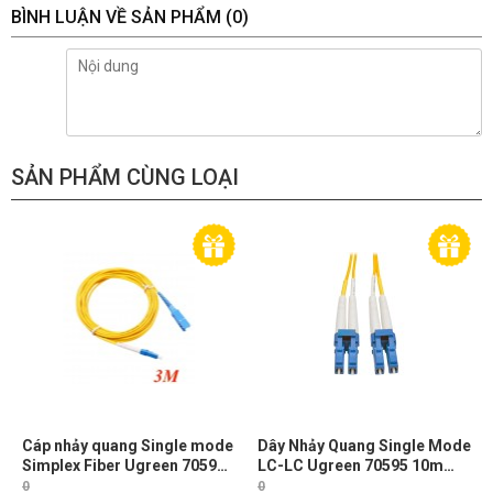
BÌNH LUẬN VỀ SẢN PHẨM
(0)
SẢN PHẨM CÙNG LOẠI
Cáp nhảy quang Single mode
Dây Nhảy Quang Single Mode
Simplex Fiber Ugreen 70596
LC-LC Ugreen 70595 10m
Dài 3M đầu LC-SC Màu Vàng
Chuẩn UPC, Bước Sóng
0
0