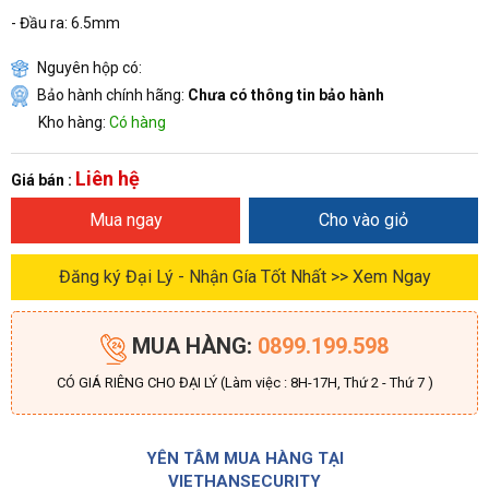
- Đầu ra: 6.5mm
Nguyên hộp có:
Bảo hành chính hãng:
Chưa có thông tin bảo hành
Kho hàng:
Có hàng
Liên hệ
Giá bán :
Mua ngay
Cho vào giỏ
Đăng ký Đại Lý - Nhận Gía Tốt Nhất >> Xem Ngay
MUA HÀNG:
0899.199.598
CÓ GIÁ RIÊNG CHO ĐẠI LÝ (Làm việc : 8H-17H, Thứ 2 - Thứ 7 )
YÊN TÂM MUA HÀNG TẠI
VIETHANSECURITY