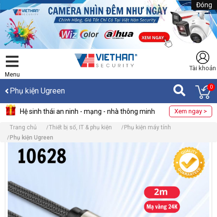
Đóng
Tài khoản
Menu
0
Phụ kiện Ugreen
Hệ sinh thái an ninh - mạng - nhà thông minh
Xem ngay >
Trang chủ
Thiết bị số, IT & phụ kiện
Phụ kiện máy tính
Phụ kiện Ugreen